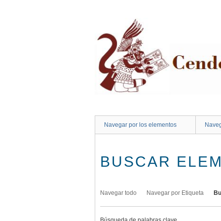
Saltar
al
contenido
principal
Navegar por los elementos
Naveg
BUSCAR ELE
Navegar todo
Navegar por Etiqueta
Bu
Búsqueda de palabras clave