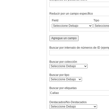
Reducir por un campo específico
Number
Campo
Tipo
Términos
Ensamblador
Field
Tipo
of
de
de
de
de
rows
búsqueda
búsqueda
búsqueda
Búsqueda
in
"Reducir
Agregue un campo
por
un
Buscar por intervalo de números de ID (ejemp
campo
específico":
1
Buscar por colección
Buscar por tipo
Buscar por etiquetas
Destacados/No-Destacados