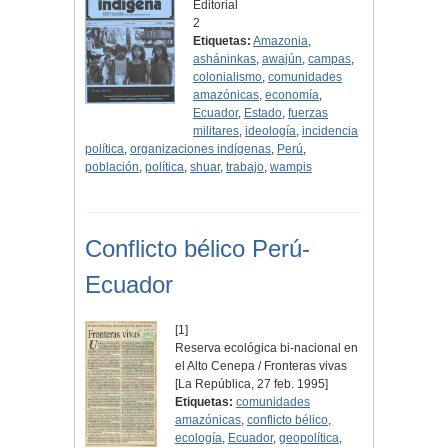
Editorial
2
Etiquetas:
Amazonia
,
asháninkas
,
awajún
,
campas
,
colonialismo
,
comunidades
amazónicas
,
economía
,
Ecuador
,
Estado
,
fuerzas
militares
,
ideología
,
incidencia
política
,
organizaciones indígenas
,
Perú
,
población
,
política
,
shuar
,
trabajo
,
wampis
Conflicto bélico Perú-
Ecuador
[1]
Reserva ecológica bi-nacional en
el Alto Cenepa / Fronteras vivas
[La República, 27 feb. 1995]
Etiquetas:
comunidades
amazónicas
,
conflicto bélico
,
ecología
,
Ecuador
,
geopolítica
,