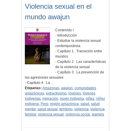
Violencia sexual en el
mundo awajun
Contenido /
- Introducción
- Estudiar la violencia sexual
contemporánea
- Capítulo 1 : Transición entre
mundos
- Capítulo 2 : Las características
de la violencia sexual
- Capítulo 3 : La prevención de
las agresiones sexuales
- Capítulo 4 : La…
Etiquetas:
Amazonas
,
awajún
,
comunidades
amazónicas
,
extractivismo
,
jóvenes
,
jóvenes
indígenas
,
migración
,
mujer indígena
,
niñez
,
niñez
indígena
,
Perú
,
región amazónica
,
salud
,
salud
mental
,
salud sexual
,
territorio
,
violencia
,
violencia
familiar
,
violencia sexual
,
violencia social
,
wampis