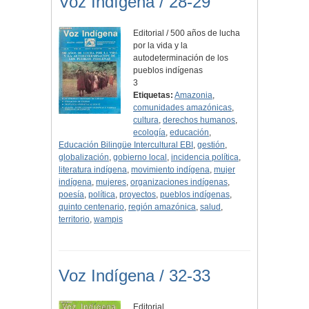
Voz Indígena / 28-29
Editorial / 500 años de lucha
por la vida y la
autodeterminación de los
pueblos indígenas
3
Etiquetas:
Amazonia
,
comunidades amazónicas
,
cultura
,
derechos humanos
,
ecología
,
educación
,
Educación Bilingüe Intercultural EBI
,
gestión
,
globalización
,
gobierno local
,
incidencia política
,
literatura indígena
,
movimiento indígena
,
mujer
indígena
,
mujeres
,
organizaciones indígenas
,
poesía
,
política
,
proyectos
,
pueblos indígenas
,
quinto centenario
,
región amazónica
,
salud
,
territorio
,
wampis
Voz Indígena / 32-33
Editorial