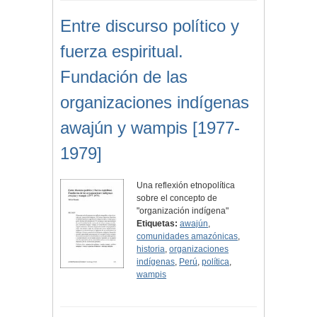
Entre discurso político y
fuerza espiritual.
Fundación de las
organizaciones indígenas
awajún y wampis [1977-
1979]
Una reflexión etnopolítica
sobre el concepto de
"organización indígena"
Etiquetas:
awajún
,
comunidades amazónicas
,
historia
,
organizaciones
indígenas
,
Perú
,
política
,
wampis