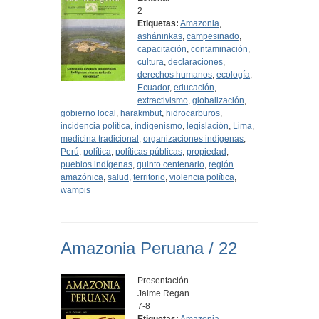
2
Etiquetas:
Amazonia
,
asháninkas
,
campesinado
,
capacitación
,
contaminación
,
cultura
,
declaraciones
,
derechos humanos
,
ecología
,
Ecuador
,
educación
,
extractivismo
,
globalización
,
gobierno local
,
harakmbut
,
hidrocarburos
,
incidencia política
,
indigenismo
,
legislación
,
Lima
,
medicina tradicional
,
organizaciones indígenas
,
Perú
,
política
,
políticas públicas
,
propiedad
,
pueblos indígenas
,
quinto centenario
,
región
amazónica
,
salud
,
territorio
,
violencia política
,
wampis
Amazonia Peruana / 22
Presentación
Jaime Regan
7-8