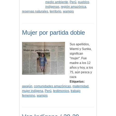
medio ambiente
,
Perú
,
pueblos
indígenas
,
región amazónica
,
reservas naturales
,
territorio
,
wampis
Mujer por partida doble
Sus apellidos,
Warmi y Sunka,
significan
"mujer". Fue
madre a los 12
años y hoy, a los
75, aún pesca y
caza
Etiquetas:
awajún
,
comunidades amazónicas
,
maternidad
,
mujer indígena
,
Perú
,
testimonios
,
trabajo
femenino
,
wampis