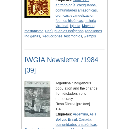
Etiquetas:
Amazonia
,
antropología
,
chiriguanos
,
comunidades amazónicas
,
crónicas
,
evangelización
,
fuentes históricas
,
historia
virreinal
,
Iglesia
,
Maynas
,
mesianismo
,
Perú
,
pueblos indígenas
,
rebeliones
indígenas
,
Reducciones
,
testimonios
,
wampis
IWGIA Newsletter /1984
[39]
Argentina / Indigenous
population and the change
from dictadorship to
democracy
Rosa Dierna [preface]
1-4
Etiquetas:
Argentina
,
Asia
,
Bolivia
,
Brasil
,
Canadá
,
comunidades amazónicas
,