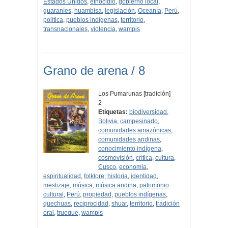
Estados Unidos
,
etnocidio
,
gobierno local
,
guaraníes
,
huambisa
,
legislación
,
Oceanía
,
Perú
,
política
,
pueblos indígenas
,
territorio
,
transnacionales
,
violencia
,
wampis
Grano de arena / 8
Los Pumarunas [tradición]
2
Etiquetas:
biodiversidad
,
Bolivia
,
campesinado
,
comunidades amazónicas
,
comunidades andinas
,
conocimiento indígena
,
cosmovisión
,
crítica
,
cultura
,
Cusco
,
economía
,
espiritualidad
,
folklore
,
historia
,
identidad
,
mestizaje
,
música
,
música andina
,
patrimonio
cultural
,
Perú
,
propiedad
,
pueblos indígenas
,
quechuas
,
reciprocidad
,
shuar
,
territorio
,
tradición
oral
,
trueque
,
wampis