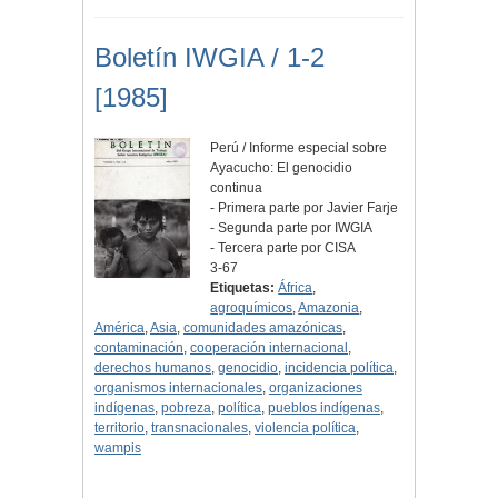
Boletín IWGIA / 1-2
[1985]
Perú / Informe especial sobre
Ayacucho: El genocidio
continua
- Primera parte por Javier Farje
- Segunda parte por IWGIA
- Tercera parte por CISA
3-67
Etiquetas:
África
,
agroquímicos
,
Amazonia
,
América
,
Asia
,
comunidades amazónicas
,
contaminación
,
cooperación internacional
,
derechos humanos
,
genocidio
,
incidencia política
,
organismos internacionales
,
organizaciones
indígenas
,
pobreza
,
política
,
pueblos indígenas
,
territorio
,
transnacionales
,
violencia política
,
wampis