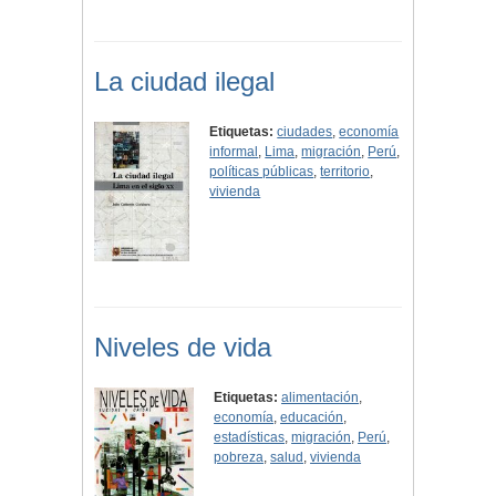
La ciudad ilegal
Etiquetas:
ciudades
,
economía
informal
,
Lima
,
migración
,
Perú
,
políticas públicas
,
territorio
,
vivienda
Niveles de vida
Etiquetas:
alimentación
,
economía
,
educación
,
estadísticas
,
migración
,
Perú
,
pobreza
,
salud
,
vivienda