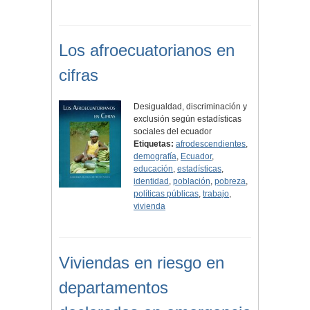
Los afroecuatorianos en
cifras
Desigualdad, discriminación y
exclusión según estadísticas
sociales del ecuador
Etiquetas:
afrodescendientes
,
demografía
,
Ecuador
,
educación
,
estadísticas
,
identidad
,
población
,
pobreza
,
políticas públicas
,
trabajo
,
vivienda
Viviendas en riesgo en
departamentos