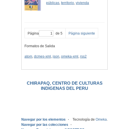
públicas
,
territorio
,
vivienda
Página
de 5
Página siguiente
Formatos de Salida
atom
,
dcmes-xml
,
json
,
omeka-xml
,
rss2
CHIRAPAQ, CENTRO DE CULTURAS
INDIGENAS DEL PERU
.
Navegar por los elementos
Tecnología de
Omeka
.
Navegar por las colecciones