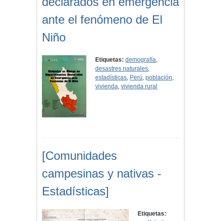
declarados en emergencia
ante el fenómeno de El
Niño
Etiquetas:
demografía
,
desastres naturales
,
estadísticas
,
Perú
,
población
,
vivienda
,
vivienda rural
[Comunidades
campesinas y nativas -
Estadísticas]
Etiquetas: