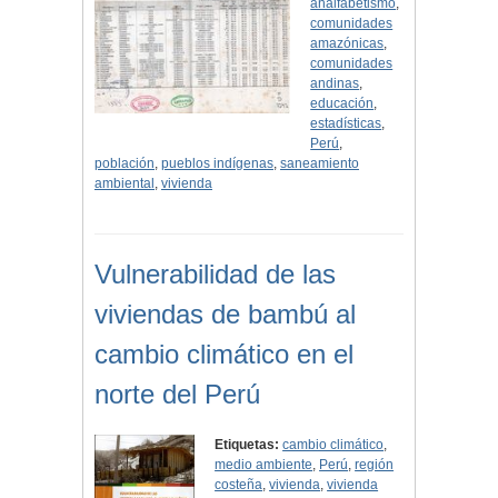
analfabetismo
,
comunidades
amazónicas
,
comunidades
andinas
,
educación
,
estadísticas
,
Perú
,
población
,
pueblos indígenas
,
saneamiento
ambiental
,
vivienda
Vulnerabilidad de las
viviendas de bambú al
cambio climático en el
norte del Perú
Etiquetas:
cambio climático
,
medio ambiente
,
Perú
,
región
costeña
,
vivienda
,
vivienda