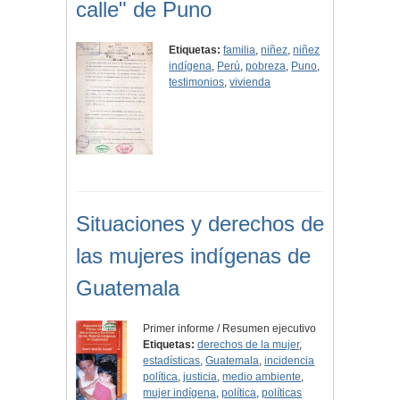
calle" de Puno
Etiquetas:
familia
,
niñez
,
niñez
indígena
,
Perú
,
pobreza
,
Puno
,
testimonios
,
vivienda
Situaciones y derechos de
las mujeres indígenas de
Guatemala
Primer informe / Resumen ejecutivo
Etiquetas:
derechos de la mujer
,
estadísticas
,
Guatemala
,
incidencia
política
,
justicia
,
medio ambiente
,
mujer indígena
,
política
,
políticas