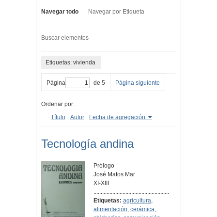
Navegar todo
Navegar por Etiqueta
Buscar elementos
Etiquetas: vivienda
Página
de 5
Página siguiente
Ordenar por:
Título
Autor
Fecha de agregación
Tecnología andina
Prólogo
José Matos Mar
XI-XIII
....................................................
Etiquetas:
agricultura
,
alimentación
,
cerámica
,