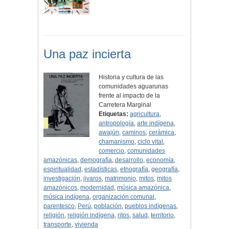
Una paz incierta
Historia y cultura de las
comunidades aguarunas
frente al impacto de la
Carretera Marginal
Etiquetas:
agricultura
,
antropología
,
arte indígena
,
awajún
,
caminos
,
cerámica
,
chamanismo
,
ciclo vital
,
comercio
,
comunidades
amazónicas
,
demografía
,
desarrollo
,
economía
,
espiritualidad
,
estadísticas
,
etnografía
,
geografía
,
investigación
,
jivaros
,
matrimonio
,
mitos
,
mitos
amazónicos
,
modernidad
,
música amazónica
,
música indígena
,
organización comunal
,
parentesco
,
Perú
,
población
,
pueblos indígenas
,
religión
,
religión indígena
,
ritos
,
salud
,
territorio
,
transporte
,
vivienda