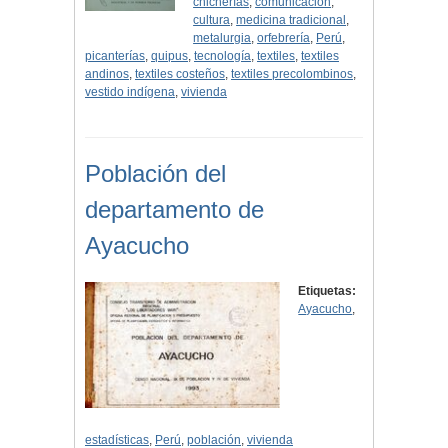
chicherías
,
comunicación
,
cultura
,
medicina tradicional
,
metalurgia
,
orfebrería
,
Perú
,
picanterías
,
quipus
,
tecnología
,
textiles
,
textiles
andinos
,
textiles costeños
,
textiles precolombinos
,
vestido indígena
,
vivienda
Población del
departamento de
Ayacucho
Etiquetas:
Ayacucho
,
estadísticas
,
Perú
,
población
,
vivienda