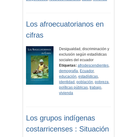
Los afroecuatorianos en
cifras
Desigualdad, discriminación y
exclusión según estadísticas
sociales del ecuador
Etiquetas:
afrodescendientes
,
demografía
,
Ecuador
,
educación
,
estadísticas
,
identidad
,
población
,
pobreza
,
políticas públicas
,
trabajo
,
vivienda
Los grupos indígenas
costarricenses : Situación