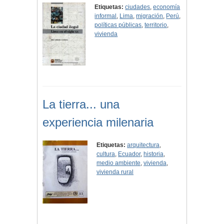
Etiquetas:
ciudades
,
economía
informal
,
Lima
,
migración
,
Perú
,
políticas públicas
,
territorio
,
vivienda
La tierra... una
experiencia milenaria
Etiquetas:
arquitectura
,
cultura
,
Ecuador
,
historia
,
medio ambiente
,
vivienda
,
vivienda rural