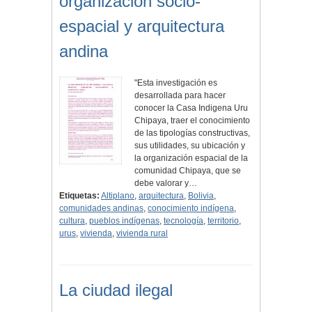
organización socio-
espacial y arquitectura
andina
"Esta investigación es
desarrollada para hacer
conocer la Casa Indigena Uru
Chipaya, traer el conocimiento
de las tipologías constructivas,
sus utilidades, su ubicación y
la organización espacial de la
comunidad Chipaya, que se
debe valorar y…
Etiquetas:
Altiplano
,
arquitectura
,
Bolivia
,
comunidades andinas
,
conocimiento indígena
,
cultura
,
pueblos indígenas
,
tecnología
,
territorio
,
urus
,
vivienda
,
vivienda rural
La ciudad ilegal