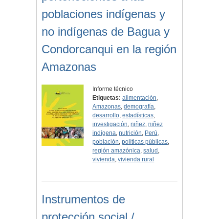
poblaciones indígenas y
no indígenas de Bagua y
Condorcanqui en la región
Amazonas
Informe técnico
Etiquetas:
alimentación
,
Amazonas
,
demografía
,
desarrollo
,
estadísticas
,
investigación
,
niñez
,
niñez
indígena
,
nutrición
,
Perú
,
población
,
políticas públicas
,
región amazónica
,
salud
,
vivienda
,
vivienda rural
Instrumentos de
protección social /