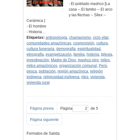
- El poblado mashco [La
casa -- El tambo -- El arco
y las flechas -- Sílex --
Cerámica ]
- El hombre
- Historia…
Etiquetas:
antropología
,
chamanismo
,
ciclo vital
,
comunidades amazónicas
,
cosmovisión
,
cultura
,
cultura funeraria
,
demografía
,
espiritualidad
,
etnografía
,
evangelización
,
familia
,
historia
,
Iglesia
,
investigación
,
Madre de Dios
,
mashco piro
,
mitos
,
mitos amazónicos
,
organización comunal
,
Perú
,
pesca
,
población
,
región amazónica
,
religión
indígena
,
religiosidad indígena
,
ritos
,
vivienda
,
vivienda rural
Página previa
Página
de 5
Página siguiente
Formatos de Salida