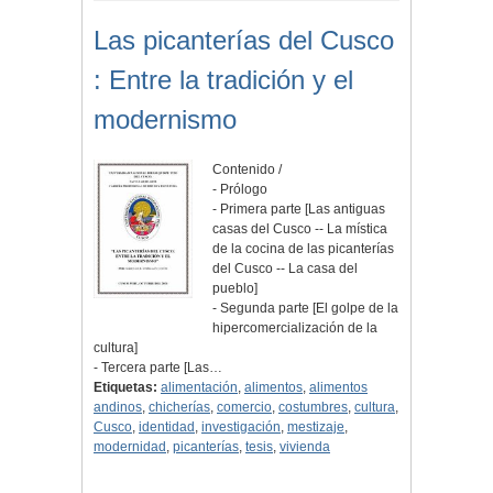
Las picanterías del Cusco
: Entre la tradición y el
modernismo
Contenido /
- Prólogo
- Primera parte [Las antiguas
casas del Cusco -- La mística
de la cocina de las picanterías
del Cusco -- La casa del
pueblo]
- Segunda parte [El golpe de la
hipercomercialización de la
cultura]
- Tercera parte [Las…
Etiquetas:
alimentación
,
alimentos
,
alimentos
andinos
,
chicherías
,
comercio
,
costumbres
,
cultura
,
Cusco
,
identidad
,
investigación
,
mestizaje
,
modernidad
,
picanterías
,
tesis
,
vivienda