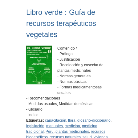
Libro verde : Guía de
recursos terapéuticos
vegetales
Contenido /
- Prólogo
- Justificación
- Recolección y cosecha de
plantas medicinales
- Normas generales
- Normas básicas
- Formas medicamentosas
usuales
- Recomendaciones
- Medidas usuales, Medidas domésticas
- Glosario
- Indice…
Etiquetas:
capacitación
,
flora
,
glosario-diccionario
,
legislación
,
manuales
,
medicina
,
medicina
tradicional
,
Perú
,
plantas medicinales
,
recursos
biogenéticos
,
recursos naturales
,
salud
,
vivienda