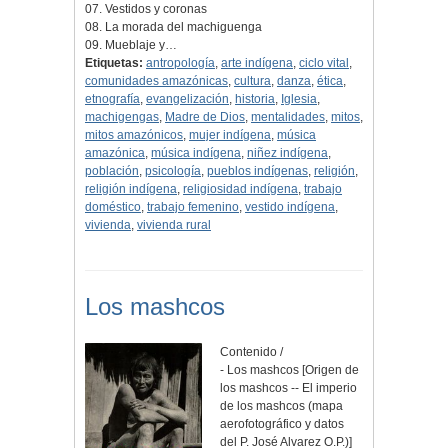
07. Vestidos y coronas
08. La morada del machiguenga
09. Mueblaje y…
Etiquetas:
antropología
,
arte indígena
,
ciclo vital
,
comunidades amazónicas
,
cultura
,
danza
,
ética
,
etnografía
,
evangelización
,
historia
,
Iglesia
,
machigengas
,
Madre de Dios
,
mentalidades
,
mitos
,
mitos amazónicos
,
mujer indígena
,
música
amazónica
,
música indígena
,
niñez indígena
,
población
,
psicología
,
pueblos indígenas
,
religión
,
religión indígena
,
religiosidad indígena
,
trabajo
doméstico
,
trabajo femenino
,
vestido indígena
,
vivienda
,
vivienda rural
Los mashcos
Contenido /
- Los mashcos [Origen de
los mashcos -- El imperio
de los mashcos (mapa
aerofotográfico y datos
del P. José Alvarez O.P.)]