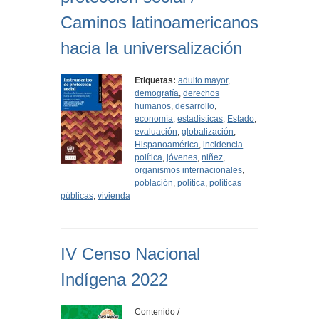
Caminos latinoamericanos
hacia la universalización
Etiquetas:
adulto mayor
,
demografía
,
derechos
humanos
,
desarrollo
,
economía
,
estadísticas
,
Estado
,
evaluación
,
globalización
,
Hispanoamérica
,
incidencia
política
,
jóvenes
,
niñez
,
organismos internacionales
,
población
,
política
,
políticas
públicas
,
vivienda
IV Censo Nacional
Indígena 2022
Contenido /