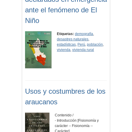
ante el fenómeno de El
Niño
Etiquetas:
demografía
,
desastres naturales
,
estadísticas
,
Perú
,
población
,
vivienda
,
vivienda rural
Usos y costumbres de los
araucanos
Contenido /
- Introducción [Fisionomía y
carácter -- Fisionomía --
Carácter]