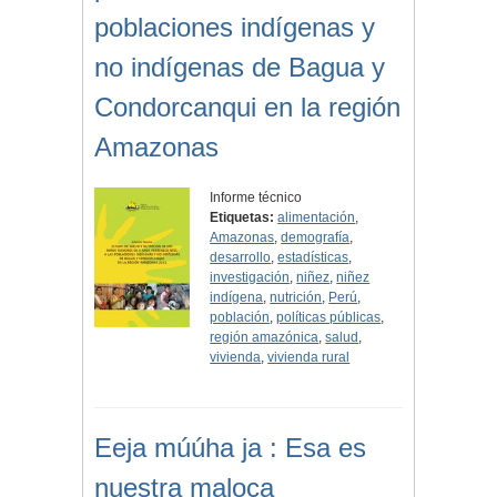
poblaciones indígenas y
no indígenas de Bagua y
Condorcanqui en la región
Amazonas
Informe técnico
Etiquetas:
alimentación
,
Amazonas
,
demografía
,
desarrollo
,
estadísticas
,
investigación
,
niñez
,
niñez
indígena
,
nutrición
,
Perú
,
población
,
políticas públicas
,
región amazónica
,
salud
,
vivienda
,
vivienda rural
Eeja múúha ja : Esa es
nuestra maloca