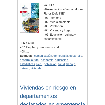
Vol. 01 /
- Presentación - Gaspar Morán
Flores [Jefe INEI]
- 01. Territorio
- 02. Medio ambiente
- 03. Población
- 04. Vivienda y hogar
- 05. Educación, cultura y
esparcimiento
- 06. Salud
- 07. Empleo y previsión social
- 08. …
Etiquetas:
comunicación
,
demografía
,
desarrollo
,
desarrollo rural
,
economía
,
educación
,
estadísticas
,
Perú
,
población
,
salud
,
trabajo
,
turismo
,
vivienda
Viviendas en riesgo en
departamentos
declarados en emergencia