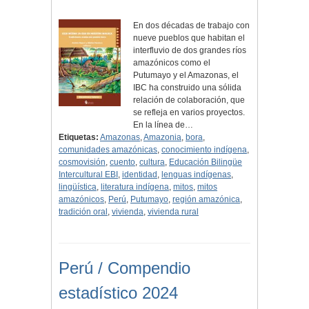
En dos décadas de trabajo con
nueve pueblos que habitan el
interfluvio de dos grandes ríos
amazónicos como el
Putumayo y el Amazonas, el
IBC ha construido una sólida
relación de colaboración, que
se refleja en varios proyectos.
En la línea de…
Etiquetas:
Amazonas
,
Amazonia
,
bora
,
comunidades amazónicas
,
conocimiento indígena
,
cosmovisión
,
cuento
,
cultura
,
Educación Bilingüe
Intercultural EBI
,
identidad
,
lenguas indígenas
,
lingüística
,
literatura indígena
,
mitos
,
mitos
amazónicos
,
Perú
,
Putumayo
,
región amazónica
,
tradición oral
,
vivienda
,
vivienda rural
Perú / Compendio
estadístico 2024