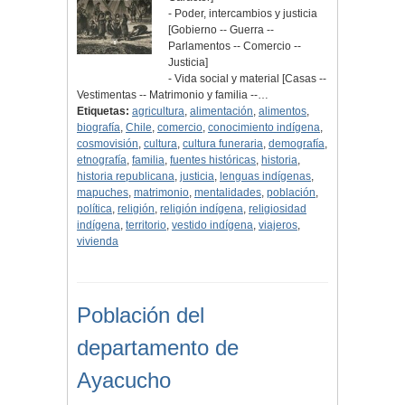
- Poder, intercambios y justicia
[Gobierno -- Guerra --
Parlamentos -- Comercio --
Justicia]
- Vida social y material [Casas --
Vestimentas -- Matrimonio y familia --…
Etiquetas:
agricultura
,
alimentación
,
alimentos
,
biografía
,
Chile
,
comercio
,
conocimiento indígena
,
cosmovisión
,
cultura
,
cultura funeraria
,
demografía
,
etnografía
,
familia
,
fuentes históricas
,
historia
,
historia republicana
,
justicia
,
lenguas indígenas
,
mapuches
,
matrimonio
,
mentalidades
,
población
,
política
,
religión
,
religión indígena
,
religiosidad
indígena
,
territorio
,
vestido indígena
,
viajeros
,
vivienda
Población del
departamento de
Ayacucho