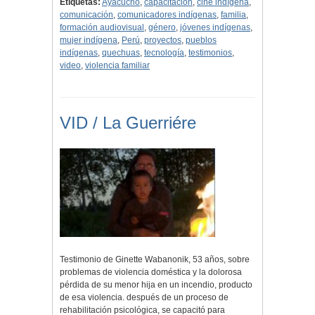
Etiquetas:
Ayacucho
,
capacitación
,
cine indígena
,
comunicación
,
comunicadores indígenas
,
familia
,
formación audiovisual
,
género
,
jóvenes indígenas
,
mujer indígena
,
Perú
,
proyectos
,
pueblos
indígenas
,
quechuas
,
tecnología
,
testimonios
,
video
,
violencia familiar
VID / La Guerriére
Testimonio de Ginette Wabanonik, 53 años, sobre
problemas de violencia doméstica y la dolorosa
pérdida de su menor hija en un incendio, producto
de esa violencia. después de un proceso de
rehabilitación psicológica, se capacitó para