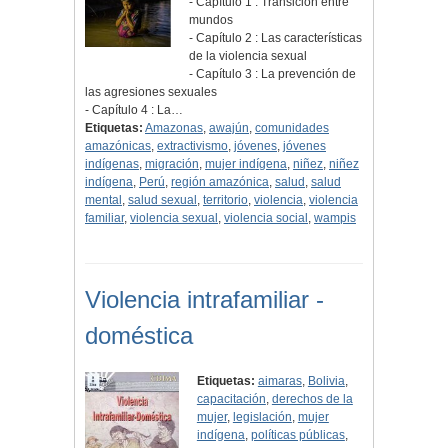
- Capítulo 1 : Transición entre
mundos
- Capítulo 2 : Las características
de la violencia sexual
- Capítulo 3 : La prevención de
las agresiones sexuales
- Capítulo 4 : La…
Etiquetas:
Amazonas
,
awajún
,
comunidades
amazónicas
,
extractivismo
,
jóvenes
,
jóvenes
indígenas
,
migración
,
mujer indígena
,
niñez
,
niñez
indígena
,
Perú
,
región amazónica
,
salud
,
salud
mental
,
salud sexual
,
territorio
,
violencia
,
violencia
familiar
,
violencia sexual
,
violencia social
,
wampis
Violencia intrafamiliar -
doméstica
Etiquetas:
aimaras
,
Bolivia
,
capacitación
,
derechos de la
mujer
,
legislación
,
mujer
indígena
,
políticas públicas
,