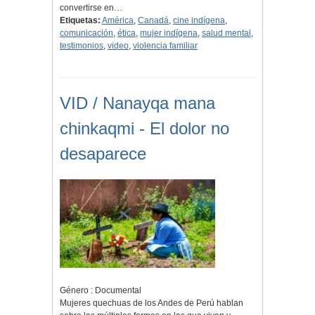
convertirse en…
Etiquetas:
América
,
Canadá
,
cine indígena
,
comunicación
,
ética
,
mujer indígena
,
salud mental
,
testimonios
,
video
,
violencia familiar
VID / Nanayqa mana
chinkaqmi - El dolor no
desaparece
Género : Documental
Mujeres quechuas de los Andes de Perú hablan