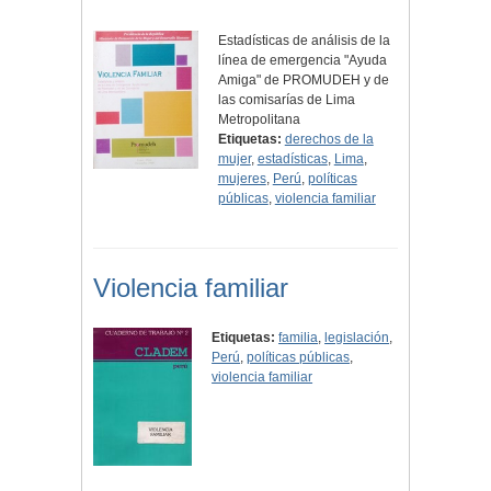
Estadísticas de análisis de la
línea de emergencia "Ayuda
Amiga" de PROMUDEH y de
las comisarías de Lima
Metropolitana
Etiquetas:
derechos de la
mujer
,
estadísticas
,
Lima
,
mujeres
,
Perú
,
políticas
públicas
,
violencia familiar
Violencia familiar
Etiquetas:
familia
,
legislación
,
Perú
,
políticas públicas
,
violencia familiar