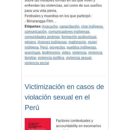
sobre las múltiples formas en las que viven y
enfrentan las violencias, así como de sus sueños
para una vida plena.
Festivales y muestras en los que participó :
- Birrarangga Film…
Etiquetas:
Ayacucho
,
capacitación
,
cine indígena
,
comunicación
,
comunicadores indígenas
,
comunidades andinas
,
formación audiovisual
,
género
,
jóvenes indígenas
,
matrimonio
,
mujer
indígena
,
Perú
,
proyectos
,
pueblos indígenas
,
quechuas
,
testimonios
,
video
,
violencia
,
violencia
familiar
,
violencia política
,
violencia sexual
,
violencia social
Victimización en casos de
violación sexual en el
Perú
Factores contextuales y
accountability en escenarios