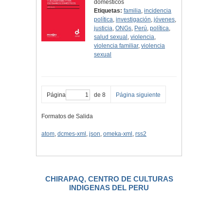
domésticos
Etiquetas:
familia
,
incidencia
política
,
investigación
,
jóvenes
,
justicia
,
ONGs
,
Perú
,
política
,
salud sexual
,
violencia
,
violencia familiar
,
violencia
sexual
Página
de 8
Página siguiente
Formatos de Salida
atom
,
dcmes-xml
,
json
,
omeka-xml
,
rss2
CHIRAPAQ, CENTRO DE CULTURAS
INDIGENAS DEL PERU