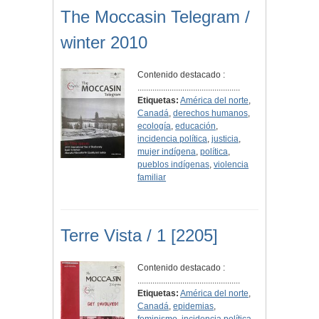
The Moccasin Telegram /
winter 2010
Contenido destacado :
................................................
Etiquetas:
América del norte
,
Canadá
,
derechos humanos
,
ecología
,
educación
,
incidencia política
,
justicia
,
mujer indígena
,
política
,
pueblos indígenas
,
violencia
familiar
Terre Vista / 1 [2205]
Contenido destacado :
................................................
Etiquetas:
América del norte
,
Canadá
,
epidemias
,