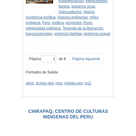
evangelización
,
extractivismo
,
familia
,
gobierno local
,
hidrocarburos
,
Iglesia
,
incidencia política
,
jóvenes indígenas
,
niñez
indígena
,
Perú
,
política
,
proyectos
,
Puno
,
religiosidad indígena
,
Teología de la liberación
,
transnacionales
,
violencia familiar
,
violencia sexual
Página
de 8
Página siguiente
Formatos de Salida
atom
,
dcmes-xml
,
json
,
omeka-xml
,
rss2
CHIRAPAQ, CENTRO DE CULTURAS
INDIGENAS DEL PERU