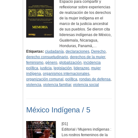
Espacio para compartir y
reflexionar sobre experiencias
de realización de los derechos
de la mujer indígena en el
marco de la justicia ancestral
de sus pueblos. Se dieron cita
lideresas indígenas de México,
Guatemala, Nicaragua,
Honduras, Panamá,…
Etiquetas:
ciudadanía
,
declaraciones
,
Derecho
,
derecho consuetudinario
,
derechos de la mujer
,
feminismo
,
género
,
globalización
,
incidencia
política
,
justicia
,
legislación
,
liderazgo
,
mujer
indígena
,
organismos internacionales
,
organización comunal
,
política
,
rondas de defensa
,
violencia
,
violencia familiar
,
violencia social
México Indígena / 5
[01]
Editorial / Mujeres indígenas :
Los rostros femeninos de la