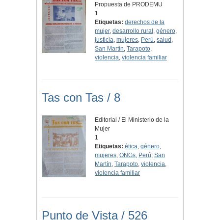
Propuesta de PRODEMU
1
Etiquetas:
derechos de la
mujer
,
desarrollo rural
,
género
,
justicia
,
mujeres
,
Perú
,
salud
,
San Martín
,
Tarapoto
,
violencia
,
violencia familiar
Tas con Tas / 8
Editorial / El Ministerio de la
Mujer
1
Etiquetas:
ética
,
género
,
mujeres
,
ONGs
,
Perú
,
San
Martín
,
Tarapoto
,
violencia
,
violencia familiar
Punto de Vista / 526