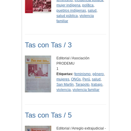
feminismo
,
incidencia política
,
mujer indígena
,
política
,
pueblos indígenas
,
salud
,
salud pública
,
violencia
familiar
Tas con Tas / 3
Editorial / Asociación
PRODEMU
1
Etiquetas:
feminismo
,
género
,
mujeres
,
ONGs
,
Perú
,
salud
,
San Martín
,
Tarapoto
,
trabajo
,
violencia
,
violencia familiar
Tas con Tas / 5
Editorial / Arreglo extrajudicial -