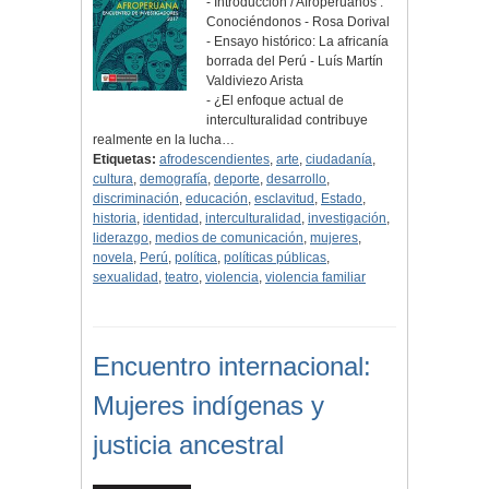
- Introducción / Afroperuanos :
Conociéndonos - Rosa Dorival
- Ensayo histórico: La africanía
borrada del Perú - Luís Martín
Valdiviezo Arista
- ¿El enfoque actual de
interculturalidad contribuye
realmente en la lucha…
Etiquetas:
afrodescendientes
,
arte
,
ciudadanía
,
cultura
,
demografía
,
deporte
,
desarrollo
,
discriminación
,
educación
,
esclavitud
,
Estado
,
historia
,
identidad
,
interculturalidad
,
investigación
,
liderazgo
,
medios de comunicación
,
mujeres
,
novela
,
Perú
,
política
,
políticas públicas
,
sexualidad
,
teatro
,
violencia
,
violencia familiar
Encuentro internacional:
Mujeres indígenas y
justicia ancestral