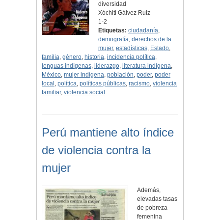
diversidad
Xóchitl Gálvez Ruiz
1-2
Etiquetas:
ciudadanía
,
demografía
,
derechos de la
mujer
,
estadísticas
,
Estado
,
familia
,
género
,
historia
,
incidencia política
,
lenguas indígenas
,
liderazgo
,
literatura indígena
,
México
,
mujer indígena
,
población
,
poder
,
poder
local
,
política
,
políticas públicas
,
racismo
,
violencia
familiar
,
violencia social
Perú mantiene alto índice
de violencia contra la
mujer
Además,
elevadas tasas
de pobreza
femenina