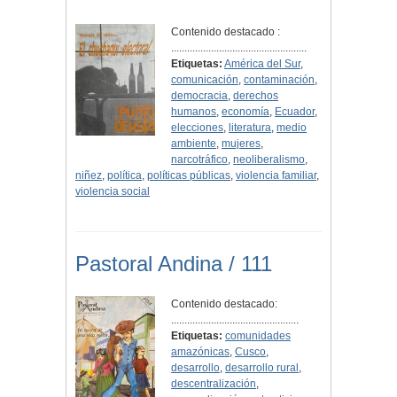
Contenido destacado :
...................................................
Etiquetas:
América del Sur
,
comunicación
,
contaminación
,
democracia
,
derechos
humanos
,
economía
,
Ecuador
,
elecciones
,
literatura
,
medio
ambiente
,
mujeres
,
narcotráfico
,
neoliberalismo
,
niñez
,
política
,
políticas públicas
,
violencia familiar
,
violencia social
Pastoral Andina / 111
Contenido destacado:
................................................
Etiquetas:
comunidades
amazónicas
,
Cusco
,
desarrollo
,
desarrollo rural
,
descentralización
,