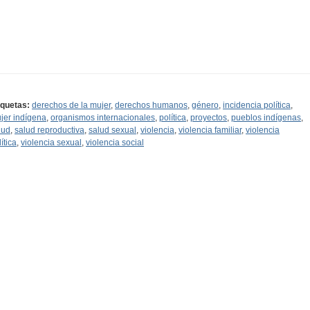
iquetas:
derechos de la mujer
,
derechos humanos
,
género
,
incidencia política
,
jer indígena
,
organismos internacionales
,
política
,
proyectos
,
pueblos indígenas
,
lud
,
salud reproductiva
,
salud sexual
,
violencia
,
violencia familiar
,
violencia
ítica
,
violencia sexual
,
violencia social