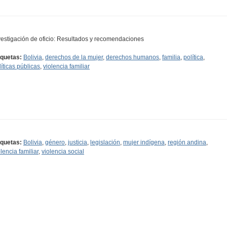
vestigación de oficio: Resultados y recomendaciones
iquetas:
Bolivia
,
derechos de la mujer
,
derechos humanos
,
familia
,
política
,
líticas públicas
,
violencia familiar
iquetas:
Bolivia
,
género
,
justicia
,
legislación
,
mujer indígena
,
región andina
,
olencia familiar
,
violencia social