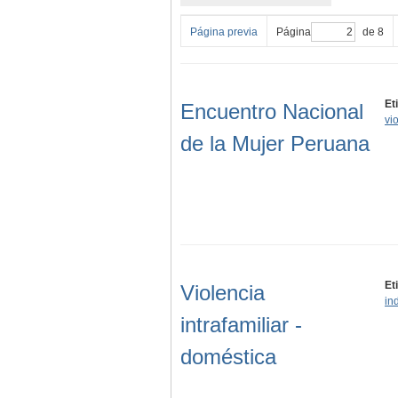
Página previa
Página
de 8
Et
Encuentro Nacional
vi
de la Mujer Peruana
Et
Violencia
in
intrafamiliar -
doméstica