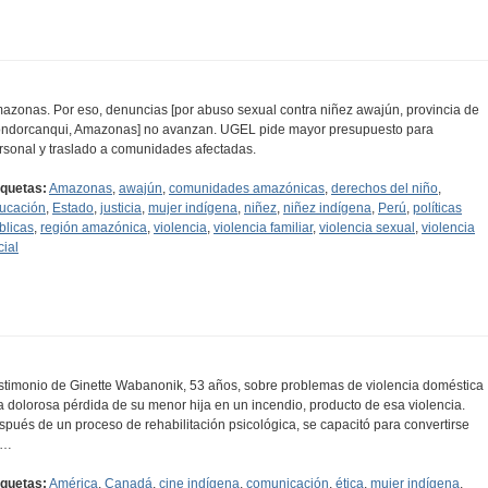
azonas. Por eso, denuncias [por abuso sexual contra niñez awajún, provincia de
ndorcanqui, Amazonas] no avanzan. UGEL pide mayor presupuesto para
rsonal y traslado a comunidades afectadas.
iquetas:
Amazonas
,
awajún
,
comunidades amazónicas
,
derechos del niño
,
ucación
,
Estado
,
justicia
,
mujer indígena
,
niñez
,
niñez indígena
,
Perú
,
políticas
blicas
,
región amazónica
,
violencia
,
violencia familiar
,
violencia sexual
,
violencia
cial
stimonio de Ginette Wabanonik, 53 años, sobre problemas de violencia doméstica
la dolorosa pérdida de su menor hija en un incendio, producto de esa violencia.
spués de un proceso de rehabilitación psicológica, se capacitó para convertirse
n…
iquetas:
América
,
Canadá
,
cine indígena
,
comunicación
,
ética
,
mujer indígena
,