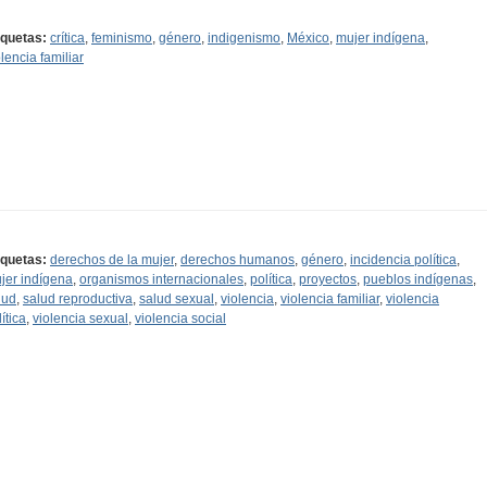
iquetas:
crítica
,
feminismo
,
género
,
indigenismo
,
México
,
mujer indígena
,
olencia familiar
iquetas:
derechos de la mujer
,
derechos humanos
,
género
,
incidencia política
,
jer indígena
,
organismos internacionales
,
política
,
proyectos
,
pueblos indígenas
,
lud
,
salud reproductiva
,
salud sexual
,
violencia
,
violencia familiar
,
violencia
ítica
,
violencia sexual
,
violencia social