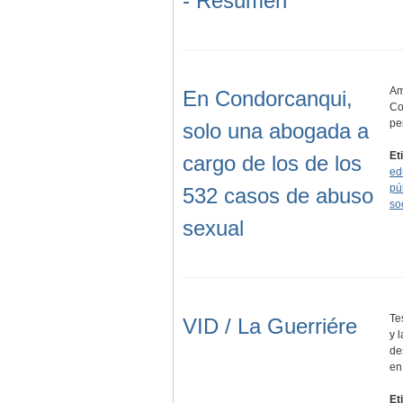
- Resumen
Am
En Condorcanqui,
Co
pe
solo una abogada a
Et
cargo de los de los
ed
pú
532 casos de abuso
so
sexual
Te
VID / La Guerriére
y 
de
e
Et