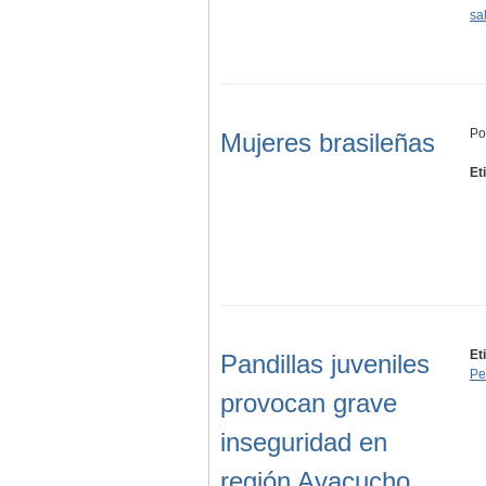
sa
Po
Mujeres brasileñas
Et
Et
Pandillas juveniles
Pe
provocan grave
inseguridad en
región Ayacucho