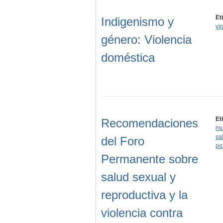
Et
Indigenismo y
vi
género: Violencia
doméstica
Et
Recomendaciones
mu
sa
del Foro
pol
Permanente sobre
salud sexual y
reproductiva y la
violencia contra