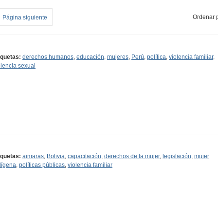
Ordenar p
Página siguiente
iquetas:
derechos humanos
,
educación
,
mujeres
,
Perú
,
política
,
violencia familiar
,
olencia sexual
iquetas:
aimaras
,
Bolivia
,
capacitación
,
derechos de la mujer
,
legislación
,
mujer
dígena
,
políticas públicas
,
violencia familiar