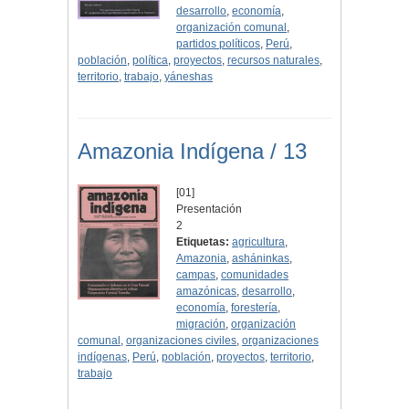
desarrollo
,
economía
,
organización comunal
,
partidos políticos
,
Perú
,
población
,
política
,
proyectos
,
recursos naturales
,
territorio
,
trabajo
,
yáneshas
Amazonia Indígena / 13
[01]
Presentación
2
Etiquetas:
agricultura
,
Amazonia
,
asháninkas
,
campas
,
comunidades
amazónicas
,
desarrollo
,
economía
,
forestería
,
migración
,
organización
comunal
,
organizaciones civiles
,
organizaciones
indígenas
,
Perú
,
población
,
proyectos
,
territorio
,
trabajo