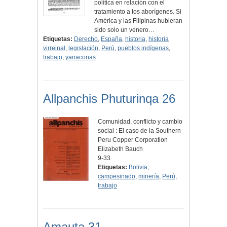
política en relación con el
tratamiento a los aborígenes. Si
América y las Filipinas hubieran
sido solo un venero…
Etiquetas:
Derecho
,
España
,
historia
,
historia
virreinal
,
legislación
,
Perú
,
pueblos indígenas
,
trabajo
,
yanaconas
Allpanchis Phuturinqa 26
Comunidad, conflicto y cambio
social : El caso de la Southern
Peru Copper Corporation
Elizabeth Bauch
9-33
Etiquetas:
Bolivia
,
campesinado
,
minería
,
Perú
,
trabajo
Amauta 31