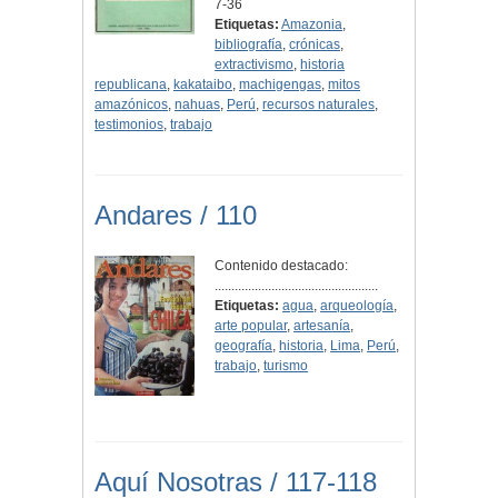
7-36
Etiquetas:
Amazonia
,
bibliografía
,
crónicas
,
extractivismo
,
historia
republicana
,
kakataibo
,
machigengas
,
mitos
amazónicos
,
nahuas
,
Perú
,
recursos naturales
,
testimonios
,
trabajo
Andares / 110
Contenido destacado:
.................................................
Etiquetas:
agua
,
arqueología
,
arte popular
,
artesanía
,
geografía
,
historia
,
Lima
,
Perú
,
trabajo
,
turismo
Aquí Nosotras / 117-118