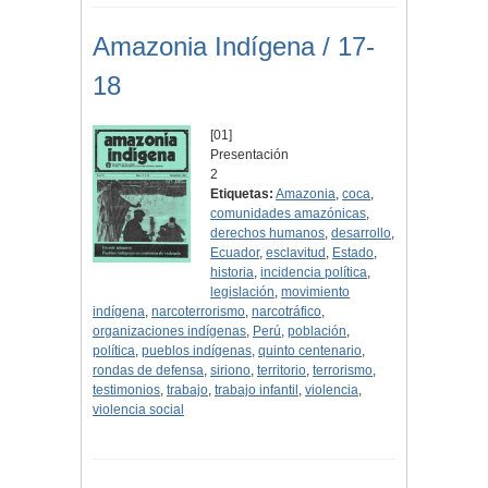
Amazonia Indígena / 17-
18
[01]
Presentación
2
Etiquetas:
Amazonia
,
coca
,
comunidades amazónicas
,
derechos humanos
,
desarrollo
,
Ecuador
,
esclavitud
,
Estado
,
historia
,
incidencia política
,
legislación
,
movimiento
indígena
,
narcoterrorismo
,
narcotráfico
,
organizaciones indígenas
,
Perú
,
población
,
política
,
pueblos indígenas
,
quinto centenario
,
rondas de defensa
,
siriono
,
territorio
,
terrorismo
,
testimonios
,
trabajo
,
trabajo infantil
,
violencia
,
violencia social