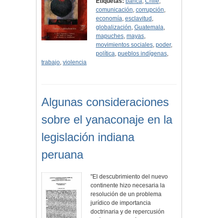
Etiquetas:
banca
,
Chile
,
comunicación
,
corrupción
,
economía
,
esclavitud
,
globalización
,
Guatemala
,
mapuches
,
mayas
,
movimientos sociales
,
poder
,
política
,
pueblos indígenas
,
trabajo
,
violencia
Algunas consideraciones
sobre el yanaconaje en la
legislación indiana
peruana
"El descubrimiento del nuevo
continente hizo necesaria la
resolución de un problema
jurídico de importancia
doctrinaria y de repercusión