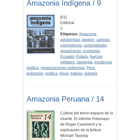
Amazonia Indígena / 9
[01]
Editorial
2
Etiquetas:
Amazonia
,
asháninkas
,
awajún
,
campas
,
colonialismo
,
comunidades
amazónicas
,
economía
,
Ecuador
,
Estado
,
fuerzas
militares
,
ideología
,
incidencia
política
,
organizaciones indígenas
,
Perú
,
población
,
política
,
shuar
,
trabajo
,
wampis
Amazonia Peruana / 14
Cultura del terror-espacio de la
muerte. El informe Putumayo
de Roger Casement y la
explicación de la tortura
Michael Taussig