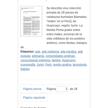
Se describe una colección
privada de 28 piezas de
calabazas buriladas [llamadas
"mates" en el Perú], de
Huancayo, región Junín. La
familia Poma graba sobre
estos mates, escenas de la
vida cotidiana de los pueblos
andinos, como fiestas, trabajos
de…
Etiquetas:
arte
,
arte indígena
,
arte mestizo
,
arte
popular
,
artesanía
,
comunidades andinas
,
conocimiento indígena
,
familia
,
Huancayo
,
iconografía
,
Junín
,
Perú
,
región andina
,
tecnología
,
trabajo
Página previa
Página
de 28
Página siguiente