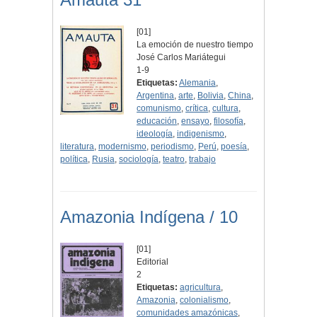
[01]
La emoción de nuestro tiempo
José Carlos Mariátegui
1-9
Etiquetas:
Alemania
,
Argentina
,
arte
,
Bolivia
,
China
,
comunismo
,
crítica
,
cultura
,
educación
,
ensayo
,
filosofía
,
ideología
,
indigenismo
,
literatura
,
modernismo
,
periodismo
,
Perú
,
poesía
,
política
,
Rusia
,
sociología
,
teatro
,
trabajo
Amazonia Indígena / 10
[01]
Editorial
2
Etiquetas:
agricultura
,
Amazonia
,
colonialismo
,
comunidades amazónicas
,