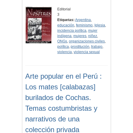
Editorial
3
Etiquetas:
Argentina
,
educación
,
feminismo
,
Iglesia
,
incidencia política
,
mujer
indígena
,
mujeres
,
niñez
,
ONGs
,
organizaciones civiles
,
política
,
prostitución
,
trabajo
,
violencia
,
violencia sexual
Arte popular en el Perú :
Los mates [calabazas]
burilados de Cochas.
Temas costumbristas y
narrativos de una
colección privada