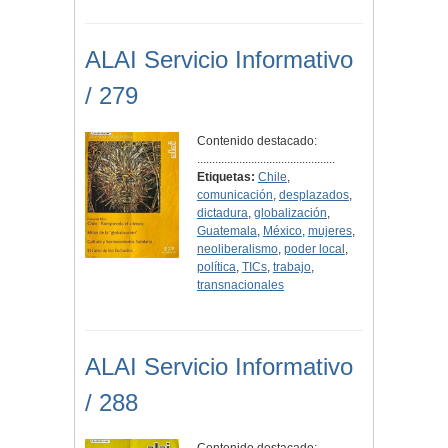
ALAI Servicio Informativo
/ 279
Contenido destacado:
..............................................
Etiquetas:
Chile
,
comunicación
,
desplazados
,
dictadura
,
globalización
,
Guatemala
,
México
,
mujeres
,
neoliberalismo
,
poder local
,
política
,
TICs
,
trabajo
,
transnacionales
ALAI Servicio Informativo
/ 288