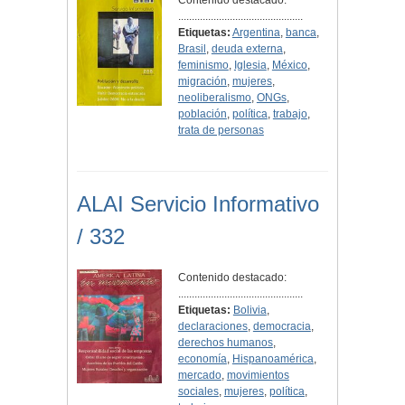
Contenido destacado:
..............................................
Etiquetas:
Argentina
,
banca
,
Brasil
,
deuda externa
,
feminismo
,
Iglesia
,
México
,
migración
,
mujeres
,
neoliberalismo
,
ONGs
,
población
,
política
,
trabajo
,
trata de personas
ALAI Servicio Informativo
/ 332
Contenido destacado:
..............................................
Etiquetas:
Bolivia
,
declaraciones
,
democracia
,
derechos humanos
,
economía
,
Hispanoamérica
,
mercado
,
movimientos
sociales
,
mujeres
,
política
,