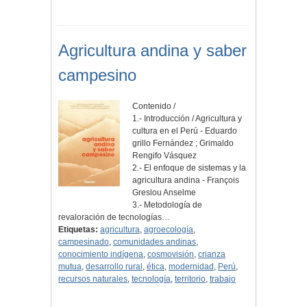
Agricultura andina y saber
campesino
Contenido /
1.- Introducción / Agricultura y
cultura en el Perú - Eduardo
grillo Fernández ; Grimaldo
Rengifo Vásquez
2.- El enfoque de sistemas y la
agricultura andina - François
Greslou Anselme
3.- Metodología de
revaloración de tecnologías…
Etiquetas:
agricultura
,
agroecología
,
campesinado
,
comunidades andinas
,
conocimiento indígena
,
cosmovisión
,
crianza
mutua
,
desarrollo rural
,
ética
,
modernidad
,
Perú
,
recursos naturales
,
tecnología
,
territorio
,
trabajo