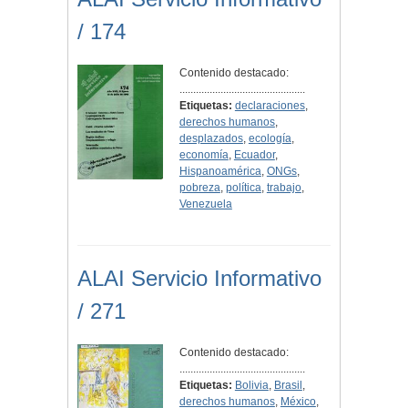
/ 174
Contenido destacado:
..............................................
Etiquetas:
declaraciones
,
derechos humanos
,
desplazados
,
ecología
,
economía
,
Ecuador
,
Hispanoamérica
,
ONGs
,
pobreza
,
política
,
trabajo
,
Venezuela
ALAI Servicio Informativo
/ 271
Contenido destacado:
..............................................
Etiquetas:
Bolivia
,
Brasil
,
derechos humanos
,
México
,