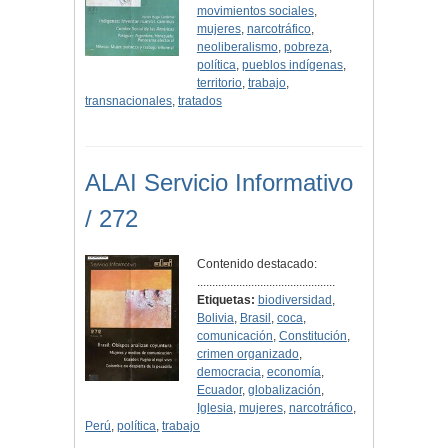
movimientos sociales
,
mujeres
,
narcotráfico
,
neoliberalismo
,
pobreza
,
política
,
pueblos indígenas
,
territorio
,
trabajo
,
transnacionales
,
tratados
ALAI Servicio Informativo
/ 272
Contenido destacado:
..............................................
Etiquetas:
biodiversidad
,
Bolivia
,
Brasil
,
coca
,
comunicación
,
Constitución
,
crimen organizado
,
democracia
,
economía
,
Ecuador
,
globalización
,
Iglesia
,
mujeres
,
narcotráfico
,
Perú
,
política
,
trabajo