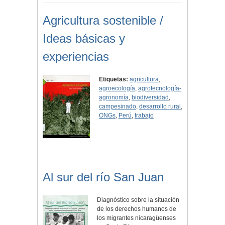
Agricultura sostenible /
Ideas básicas y
experiencias
Etiquetas:
agricultura
,
agroecología
,
agrotecnología-
agronomía
,
biodiversidad
,
campesinado
,
desarrollo rural
,
ONGs
,
Perú
,
trabajo
Al sur del río San Juan
Diagnóstico sobre la situación
de los derechos humanos de
los migrantes nicaragüenses