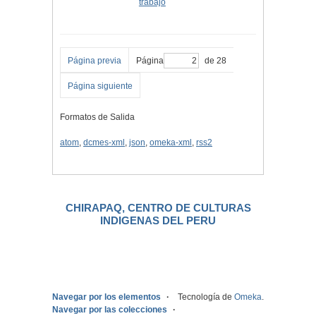
trabajo
Página previa
Página
de 28
Página siguiente
Formatos de Salida
atom
,
dcmes-xml
,
json
,
omeka-xml
,
rss2
CHIRAPAQ, CENTRO DE CULTURAS
INDIGENAS DEL PERU
.
Navegar por los elementos
Tecnología de
Omeka
.
Navegar por las colecciones