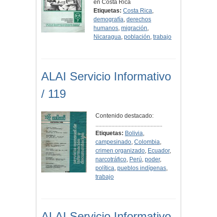
en Costa Rica
Etiquetas:
Costa Rica
,
demografía
,
derechos
humanos
,
migración
,
Nicaragua
,
población
,
trabajo
ALAI Servicio Informativo
/ 119
Contenido destacado:
..............................................
Etiquetas:
Bolivia
,
campesinado
,
Colombia
,
crimen organizado
,
Ecuador
,
narcotráfico
,
Perú
,
poder
,
política
,
pueblos indígenas
,
trabajo
ALAI Servicio Informativo