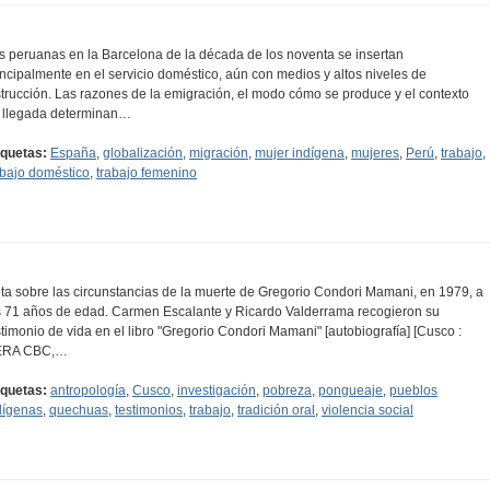
s peruanas en la Barcelona de la década de los noventa se insertan
incipalmente en el servicio doméstico, aún con medios y altos niveles de
strucción. Las razones de la emigración, el modo cómo se produce y el contexto
 llegada determinan…
iquetas:
España
,
globalización
,
migración
,
mujer indígena
,
mujeres
,
Perú
,
trabajo
,
abajo doméstico
,
trabajo femenino
ta sobre las circunstancias de la muerte de Gregorio Condori Mamani, en 1979, a
s 71 años de edad. Carmen Escalante y Ricardo Valderrama recogieron su
stimonio de vida en el libro "Gregorio Condori Mamani" [autobiografía] [Cusco :
ERA CBC,…
iquetas:
antropología
,
Cusco
,
investigación
,
pobreza
,
pongueaje
,
pueblos
dígenas
,
quechuas
,
testimonios
,
trabajo
,
tradición oral
,
violencia social