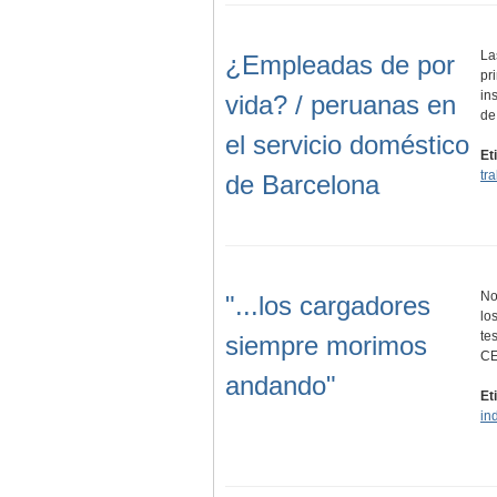
La
¿Empleadas de por
pr
in
vida? / peruanas en
de
el servicio doméstico
Et
tr
de Barcelona
No
"...los cargadores
lo
te
siempre morimos
C
andando"
Et
in