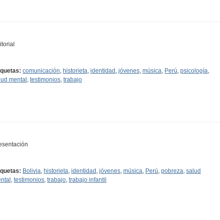
torial
iquetas:
comunicación
,
historieta
,
identidad
,
jóvenes
,
música
,
Perú
,
psicología
,
lud mental
,
testimonios
,
trabajo
esentación
iquetas:
Bolivia
,
historieta
,
identidad
,
jóvenes
,
música
,
Perú
,
pobreza
,
salud
ntal
,
testimonios
,
trabajo
,
trabajo infantil