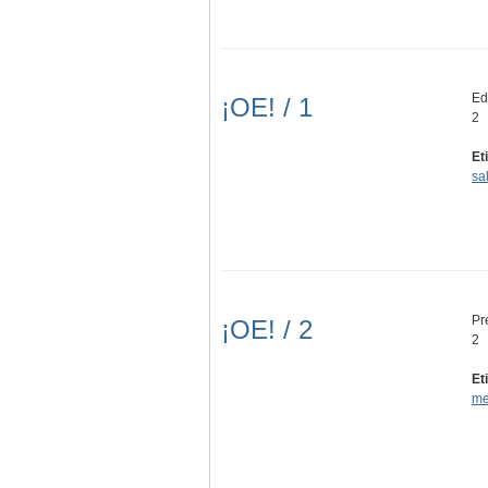
Edi
¡OE! / 1
2
Et
sa
Pr
¡OE! / 2
2
Et
me