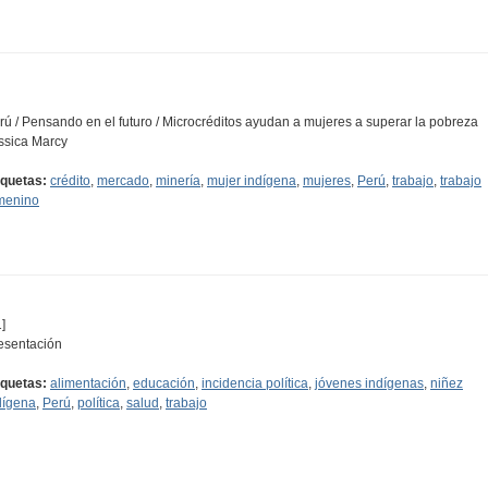
rú / Pensando en el futuro / Microcréditos ayudan a mujeres a superar la pobreza
ssica Marcy
iquetas:
crédito
,
mercado
,
minería
,
mujer indígena
,
mujeres
,
Perú
,
trabajo
,
trabajo
menino
]
esentación
iquetas:
alimentación
,
educación
,
incidencia política
,
jóvenes indígenas
,
niñez
dígena
,
Perú
,
política
,
salud
,
trabajo