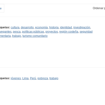
Ordenar p
te
iquetas:
cultura
,
desarrollo
,
economía
,
historia
,
identidad
,
investigación
,
vegantes
,
pesca
,
políticas públicas
,
proyectos
,
región costeña
,
seguridad
imentaria
,
trabajo
,
turismo comunitario
iquetas:
jóvenes
,
Lima
,
Perú
,
pobreza
,
trabajo