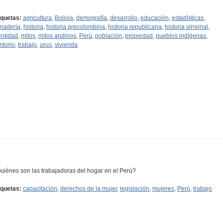
iquetas:
agricultura
,
Bolivia
,
demografía
,
desarrollo
,
educación
,
estadísticas
,
nadería
,
historia
,
historia precolombina
,
historia republicana
,
historia virreinal
,
entidad
,
mitos
,
mitos andinos
,
Perú
,
población
,
propiedad
,
pueblos indígenas
,
ritorio
,
trabajo
,
urus
,
vivienda
uiénes son las trabajadoras del hogar en el Perú?
iquetas:
capacitación
,
derechos de la mujer
,
legislación
,
mujeres
,
Perú
,
trabajo