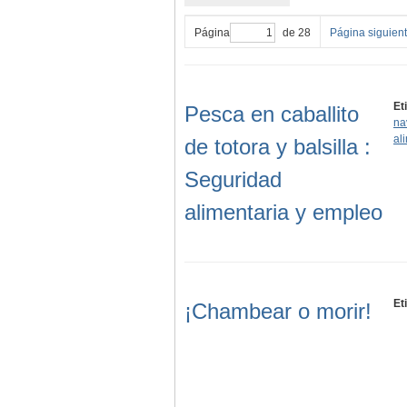
Página
de 28
Página siguien
Et
Pesca en caballito
na
al
de totora y balsilla :
Seguridad
alimentaria y empleo
Et
¡Chambear o morir!