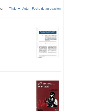
or:
Título
Autor
Fecha de agregación