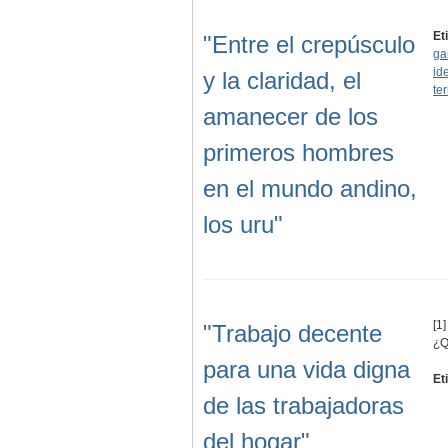
Et
"Entre el crepúsculo
ga
id
y la claridad, el
ter
amanecer de los
primeros hombres
en el mundo andino,
los uru"
[1]
"Trabajo decente
¿Q
para una vida digna
Et
de las trabajadoras
del hogar"