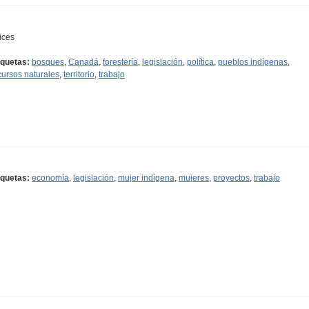
ices
iquetas:
bosques
,
Canadá
,
forestería
,
legislación
,
política
,
pueblos indígenas
,
cursos naturales
,
territorio
,
trabajo
iquetas:
economía
,
legislación
,
mujer indígena
,
mujeres
,
proyectos
,
trabajo