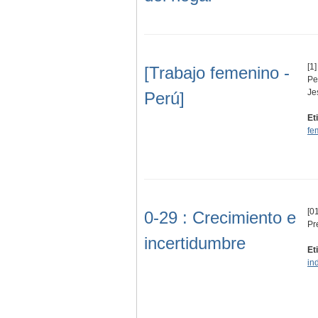
[1]
[Trabajo femenino -
Pe
Je
Perú]
Et
fe
[01
0-29 : Crecimiento e
Pr
incertidumbre
Et
in