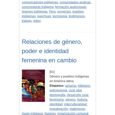
comunicadores indígenas
,
comunidades andinas
,
conocimiento indígena
,
formación audiovisual
,
jóvenes indígenas
,
Perú
,
proyectos
,
pueblos
indígenas
,
quechuas
,
tecnología
,
testimonios
,
trabajo
,
video
Relaciones de género,
poder e identidad
femenina en cambio
[01]
Género y pueblos indígenas
en América latina
Etiquetas:
aimaras
,
Altiplano
,
antropología
,
ciclo vital
,
demografía
,
desarrollo rural
,
feminismo
,
género
,
historia
,
identidad
,
interculturalidad
,
investigación
,
matrimonio
,
mujer indígena
,
mujeres
,
organización comunal
,