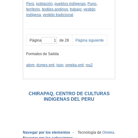
Perú
,
población
,
pueblos indígenas
,
Puno
,
territorio
,
textiles andinos
,
trabajo
,
vestido
indígena
,
vestido tradicional
Página
de 28
Página siguiente
Formatos de Salida
atom
,
dcmes-xml
,
json
,
omeka-xml
,
rss2
CHIRAPAQ, CENTRO DE CULTURAS
INDIGENAS DEL PERU
.
Navegar por los elementos
Tecnología de
Omeka
.