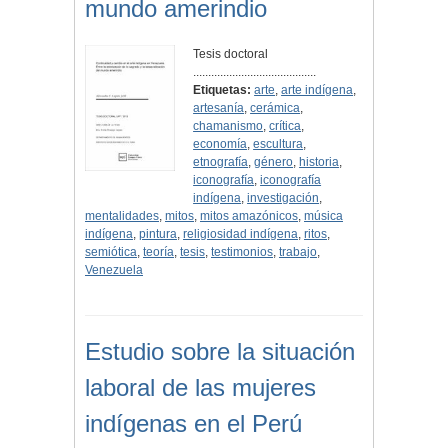
mundo amerindio
Tesis doctoral
.........................................
Etiquetas:
arte
,
arte indígena
,
artesanía
,
cerámica
,
chamanismo
,
crítica
,
economía
,
escultura
,
etnografía
,
género
,
historia
,
iconografía
,
iconografía
indígena
,
investigación
,
mentalidades
,
mitos
,
mitos amazónicos
,
música
indígena
,
pintura
,
religiosidad indígena
,
ritos
,
semiótica
,
teoría
,
tesis
,
testimonios
,
trabajo
,
Venezuela
Estudio sobre la situación
laboral de las mujeres
indígenas en el Perú