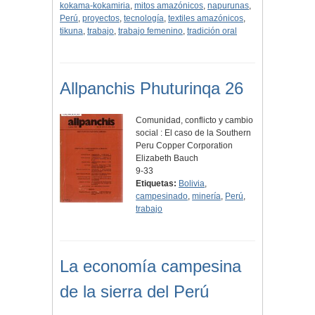
kokama-kokamiria
,
mitos amazónicos
,
napurunas
,
Perú
,
proyectos
,
tecnología
,
textiles amazónicos
,
tikuna
,
trabajo
,
trabajo femenino
,
tradición oral
Allpanchis Phuturinqa 26
Comunidad, conflicto y cambio
social : El caso de la Southern
Peru Copper Corporation
Elizabeth Bauch
9-33
Etiquetas:
Bolivia
,
campesinado
,
minería
,
Perú
,
trabajo
La economía campesina
de la sierra del Perú