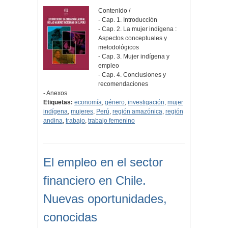
Contenido /
- Cap. 1. Introducción
- Cap. 2. La mujer indígena :
Aspectos conceptuales y
metodológicos
- Cap. 3. Mujer indígena y
empleo
- Cap. 4. Conclusiones y
recomendaciones
- Anexos
Etiquetas:
economía
,
género
,
investigación
,
mujer
indígena
,
mujeres
,
Perú
,
región amazónica
,
región
andina
,
trabajo
,
trabajo femenino
El empleo en el sector
financiero en Chile.
Nuevas oportunidades,
conocidas