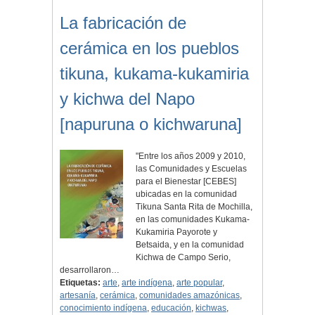
La fabricación de
cerámica en los pueblos
tikuna, kukama-kukamiria
y kichwa del Napo
[napuruna o kichwaruna]
"Entre los años 2009 y 2010,
las Comunidades y Escuelas
para el Bienestar [CEBES]
ubicadas en la comunidad
Tikuna Santa Rita de Mochilla,
en las comunidades Kukama-
Kukamiria Payorote y
Betsaida, y en la comunidad
Kichwa de Campo Serio,
desarrollaron…
Etiquetas:
arte
,
arte indígena
,
arte popular
,
artesanía
,
cerámica
,
comunidades amazónicas
,
conocimiento indígena
,
educación
,
kichwas
,