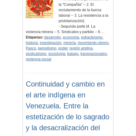
la "Compañía" -- 2. El
reclutamiento de la fuerza
laboral -- 3. La resistencia a la
proletarización]
- Segunda parte [4. La
violencia minera -- 5. Sindicatos y partido -- 6.…
Etiquetas:
desarrollo
,
economía
,
extractivismo
,
historia
,
investigación
,
minería
,
movimiento obrero
,
Pasco
,
periodismo
,
poder
,
región andina
,
sindicalismo
,
sociología
,
trabajo
,
transnacionales
,
violencia social
Continuidad y cambio en
el arte indígena en
Venezuela. Entre la
estetización de lo sagrado
y la desacralización del