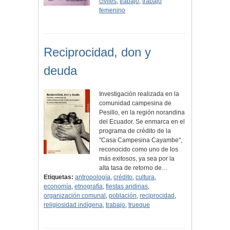
civiles
,
trabajo
,
trabajo
femenino
Reciprocidad, don y
deuda
Investigación realizada en la
comunidad campesina de
Pesillo, en la región norandina
del Ecuador. Se enmarca en el
programa de crédito de la
"Casa Campesina Cayambe",
reconocido como uno de los
más exitosos, ya sea por la
alta tasa de retorno de…
Etiquetas:
antropología
,
crédito
,
cultura
,
economía
,
etnografía
,
fiestas andinas
,
organización comunal
,
población
,
reciprocidad
,
religiosidad indígena
,
trabajo
,
trueque