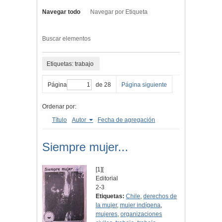
Navegar todo
Navegar por Etiqueta
Buscar elementos
Etiquetas: trabajo
Página
de 28
Página siguiente
Ordenar por:
Título
Autor
Fecha de agregación
Siempre mujer...
[1][
Editorial
2-3
Etiquetas:
Chile
,
derechos de
la mujer
,
mujer indígena
,
mujeres
,
organizaciones