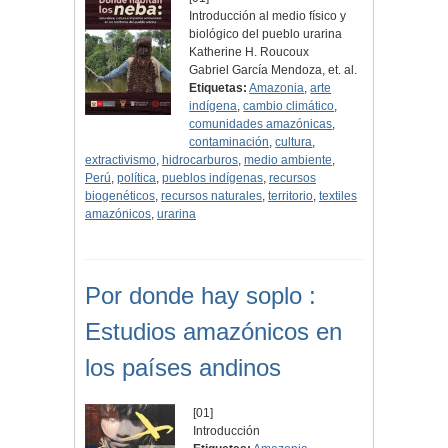
Introducción al medio físico y
biológico del pueblo urarina
Katherine H. Roucoux
Gabriel García Mendoza, et. al.
Etiquetas:
Amazonia
,
arte
indígena
,
cambio climático
,
comunidades amazónicas
,
contaminación
,
cultura
,
extractivismo
,
hidrocarburos
,
medio ambiente
,
Perú
,
política
,
pueblos indígenas
,
recursos
biogenéticos
,
recursos naturales
,
territorio
,
textiles
amazónicos
,
urarina
Por donde hay soplo :
Estudios amazónicos en
los países andinos
[01]
Introducción