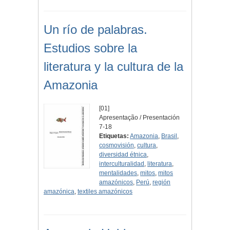
Un río de palabras.
Estudios sobre la
literatura y la cultura de la
Amazonia
[01]
Apresentação / Presentación
7-18
Etiquetas:
Amazonia
,
Brasil
,
cosmovisión
,
cultura
,
diversidad étnica
,
interculturalidad
,
literatura
,
mentalidades
,
mitos
,
mitos
amazónicos
,
Perú
,
región
amazónica
,
textiles amazónicos