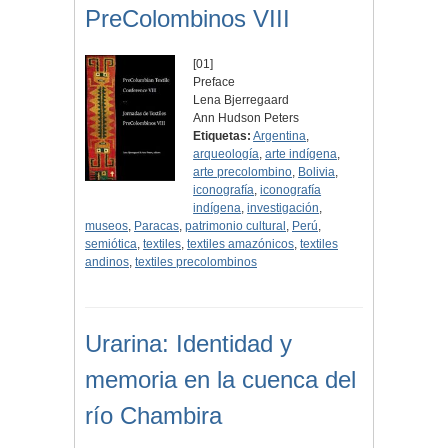
PreColombinos VIII
[01]
Preface
Lena Bjerregaard
Ann Hudson Peters
Etiquetas:
Argentina
,
arqueología
,
arte indígena
,
arte precolombino
,
Bolivia
,
iconografía
,
iconografía
indígena
,
investigación
,
museos
,
Paracas
,
patrimonio cultural
,
Perú
,
semiótica
,
textiles
,
textiles amazónicos
,
textiles
andinos
,
textiles precolombinos
Urarina: Identidad y
memoria en la cuenca del
río Chambira