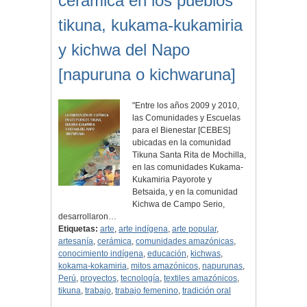
cerámica en los pueblos
tikuna, kukama-kukamiria
y kichwa del Napo
[napuruna o kichwaruna]
"Entre los años 2009 y 2010,
las Comunidades y Escuelas
para el Bienestar [CEBES]
ubicadas en la comunidad
Tikuna Santa Rita de Mochilla,
en las comunidades Kukama-
Kukamiria Payorote y
Betsaida, y en la comunidad
Kichwa de Campo Serio,
desarrollaron…
Etiquetas:
arte
,
arte indígena
,
arte popular
,
artesanía
,
cerámica
,
comunidades amazónicas
,
conocimiento indígena
,
educación
,
kichwas
,
kokama-kokamiria
,
mitos amazónicos
,
napurunas
,
Perú
,
proyectos
,
tecnología
,
textiles amazónicos
,
tikuna
,
trabajo
,
trabajo femenino
,
tradición oral