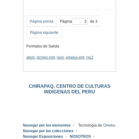
Página previa
Página
de 3
Página siguiente
Formatos de Salida
atom
,
dcmes-xml
,
json
,
omeka-xml
,
rss2
CHIRAPAQ, CENTRO DE CULTURAS
INDIGENAS DEL PERU
.
Navegar por los elementos
Tecnología de
Omeka
.
Navegar por las colecciones
Navegar Exposiciones
NOSOTROS