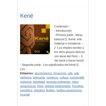
Kené
Contenido /
- Introducción
- Primera parte : Ideas
básicas [1. Kené: arte
material e inmaterial --
2. Los shipibo-konibo y
los otros grupos étnicos
con kené del Perú -- 3.
Ver kené y hacer kené]
- Segunda parte : Los significados del kené [1.
Los…
Etiquetas:
alucinógenos
,
Amazonia
,
arte
,
arte
indígena
,
artesanía
,
comercio
,
cultura
,
iconografía
indígena
,
identidad
,
lenguas indígenas
,
mitos
amazónicos
,
Perú
,
plantas medicinales
,
Pucallpa
,
semiótica
,
shipibos
,
textiles
,
textiles amazónicos
,
Ucayali