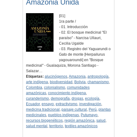
Amazonia Unida
[01]
1ra parte /
- 01. Introducción
- 02. El bosque medicinal "El
paraíso" - Narcisa Ullauri,
Cecilia Ugalde
- 03. Registro del Yaguarundi o
Gato de monte [Herpailurus
yagouaroundi] en "Bosque
medicinal" - Gualaquiza, Morona Santiago -
Salazar…
Etiquetas:
alucinógenos
,
Amazonia
,
antropología
,
arte indígena
,
biodiversidad
,
Bolivia
,
chamanismo
,
Colombia
,
colonialismo
,
comunidades
amazónicas
,
conocimiento indígena
,
curanderismo
,
demografía
,
drogas
,
ecología
,
Ecuador
,
ensayo
,
extractivismo
,
investigación
,
medicina tradicional
,
paisaje cultural
,
Perú
,
plantas
medicinales
,
pueblos indígenas
,
Putumayo
,
recursos biogenéticos
,
región amazónica
,
salud
,
salud mental
,
territorio
,
textiles amazónicos