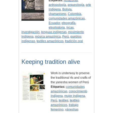
Etiquetas:
Amazonia
,
antropología
,
arqueología
,
arte
indígena
,
Bolivia
,
chamanismo
,
Colombia
,
comunidades amazónicas
,
Ecuador
,
etnografía
,
etnohistoria
,
incas
,
investigación
,
lenguas indígenas
,
movimiento
indígena
,
música amazónica
,
Perú
,
pueblos
indígenas
,
textiles amazónicos
,
tradición oral
Keeping tradition alive
Work is underway to prserve
the traditional rts and crafts of
the yanesha women of Perú
Etiquetas:
comunidades
amazónicas
,
conocimiento
indígena
,
mujer indígena
,
Perú
,
textiles
,
textiles
amazónicos
,
trabajo
femenino
,
yáneshas