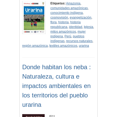
Etiquetas:
Amazonia
,
comunidades amazónicas
,
conocimiento indígena
,
cosmovisión
,
evangelización
,
flora
,
historia
,
historia
republicana
,
identidad
,
Iglesia
,
mitos amazónicos
,
mujer
indígena
,
Perú
,
pueblos
indígenas
,
recursos naturales
,
región amazónica
,
textiles amazónicos
,
urarina
Donde habitan los neba :
Naturaleza, cultura e
impactos ambientales en
los territorios del pueblo
urarina
[01]