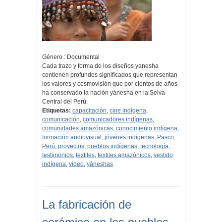
Género : Documental
Cada trazo y forma de los diseños yanesha
contienen profundos significados que representan
los valores y cosmovisión que por cientos de años
ha conservado la nación yánesha en la Selva
Central del Perú.
Etiquetas:
capacitación
,
cine indígena
,
comunicación
,
comunicadores indígenas
,
comunidades amazónicas
,
conocimiento indígena
,
formación audiovisual
,
jóvenes indígenas
,
Pasco
,
Perú
,
proyectos
,
pueblos indígenas
,
tecnología
,
testimonios
,
textiles
,
textiles amazónicos
,
vestido
indígena
,
video
,
yáneshas
La fabricación de