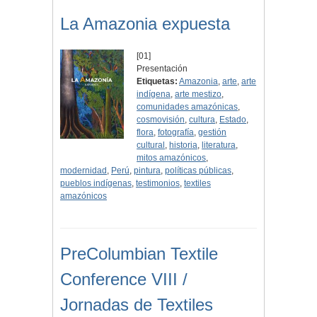
La Amazonia expuesta
[01]
Presentación
Etiquetas:
Amazonia
,
arte
,
arte
indígena
,
arte mestizo
,
comunidades amazónicas
,
cosmovisión
,
cultura
,
Estado
,
flora
,
fotografía
,
gestión
cultural
,
historia
,
literatura
,
mitos amazónicos
,
modernidad
,
Perú
,
pintura
,
políticas públicas
,
pueblos indígenas
,
testimonios
,
textiles
amazónicos
PreColumbian Textile
Conference VIII /
Jornadas de Textiles