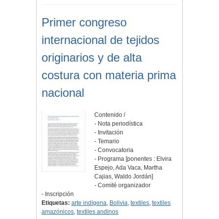
Primer congreso
internacional de tejidos
originarios y de alta
costura con materia prima
nacional
Contenido /
- Nota periodística
- Invitación
- Temario
- Convocatoria
- Programa [ponentes : Elvira
Espejo, Ada Vaca, Martha
Cajias, Waldo Jordán]
- Comité organizador
- Inscripción
Etiquetas:
arte indígena
,
Bolivia
,
textiles
,
textiles
amazónicos
,
textiles andinos