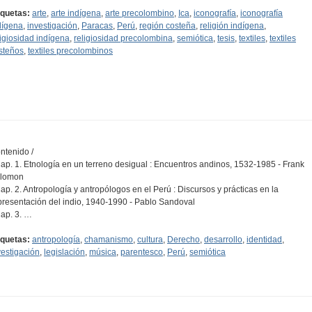
iquetas:
arte
,
arte indígena
,
arte precolombino
,
Ica
,
iconografía
,
iconografía
dígena
,
investigación
,
Paracas
,
Perú
,
región costeña
,
religión indígena
,
ligiosidad indígena
,
religiosidad precolombina
,
semiótica
,
tesis
,
textiles
,
textiles
steños
,
textiles precolombinos
ntenido /
Cap. 1. Etnología en un terreno desigual : Encuentros andinos, 1532-1985 - Frank
lomon
Cap. 2. Antropología y antropólogos en el Perú : Discursos y prácticas en la
presentación del indio, 1940-1990 - Pablo Sandoval
Cap. 3. …
iquetas:
antropología
,
chamanismo
,
cultura
,
Derecho
,
desarrollo
,
identidad
,
vestigación
,
legislación
,
música
,
parentesco
,
Perú
,
semiótica