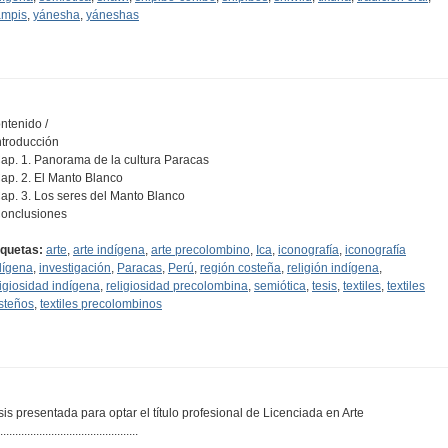
mpis
,
yánesha
,
yáneshas
ntenido /
Introducción
Cap. 1. Panorama de la cultura Paracas
Cap. 2. El Manto Blanco
Cap. 3. Los seres del Manto Blanco
Conclusiones
iquetas:
arte
,
arte indígena
,
arte precolombino
,
Ica
,
iconografía
,
iconografía
dígena
,
investigación
,
Paracas
,
Perú
,
región costeña
,
religión indígena
,
ligiosidad indígena
,
religiosidad precolombina
,
semiótica
,
tesis
,
textiles
,
textiles
steños
,
textiles precolombinos
sis presentada para optar el título profesional de Licenciada en Arte
..............................................