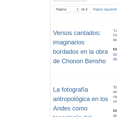
Página
de 8
Página siguiente
"L
Versos cantados:
Ch
de
imaginarios
Et
bordados en la obra
ic
se
de Chonon Bensho
"E
La fotografía
An
ca
antropológica en los
co
Andes como
Et
et