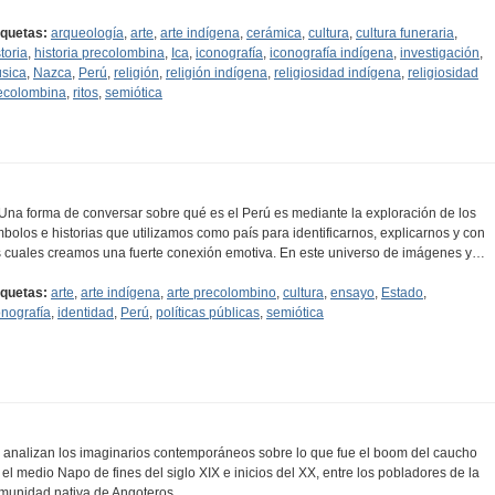
iquetas:
arqueología
,
arte
,
arte indígena
,
cerámica
,
cultura
,
cultura funeraria
,
toria
,
historia precolombina
,
Ica
,
iconografía
,
iconografía indígena
,
investigación
,
sica
,
Nazca
,
Perú
,
religión
,
religión indígena
,
religiosidad indígena
,
religiosidad
ecolombina
,
ritos
,
semiótica
..Una forma de conversar sobre qué es el Perú es mediante la exploración de los
mbolos e historias que utilizamos como país para identificarnos, explicarnos y con
s cuales creamos una fuerte conexión emotiva. En este universo de imágenes y…
iquetas:
arte
,
arte indígena
,
arte precolombino
,
cultura
,
ensayo
,
Estado
,
onografía
,
identidad
,
Perú
,
políticas públicas
,
semiótica
 analizan los imaginarios contemporáneos sobre lo que fue el boom del caucho
 el medio Napo de fines del siglo XIX e inicios del XX, entre los pobladores de la
munidad nativa de Angoteros.