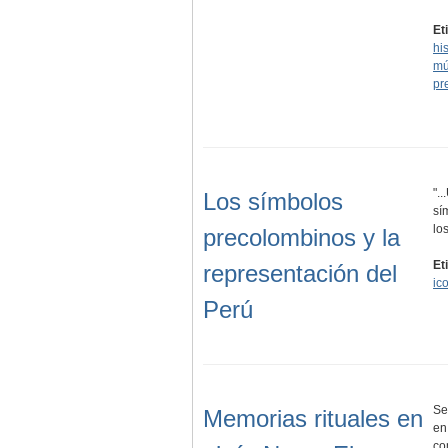
Et
his
mú
pr
".
Los símbolos
sí
lo
precolombinos y la
Et
representación del
ic
Perú
Se
Memorias rituales en
en
co