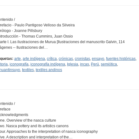
ntenido /
Prefacio - Paulo Pantigoso Velloso da Silveira
Prólogo - Joanne Pillsbury
Introducción - Thomas Cummins, Juan Ossio
Parte I. Las ilustraciones de Murua [Ilustraciones del manuscrito Galvin, 114
ágenes -- Ilustraciones del…
iquetas:
arte
,
arte indígena
,
crítica
,
crónicas
,
cronistas
,
ensayo
,
fuentes históricas
,
toria
,
iconografía
,
iconografía indígena
,
Iglesia
,
incas
,
Perú
,
semiótica
,
huantinsuyo
,
textiles
,
textiles andinos
ntenido /
Preface
Acknowledgments
One. Overview of the nasca culture
Two. Nasca pottery and its artistics canons
Four. Approaches to the interpretation of nasca iconography
Five. A description and interpretation of the…