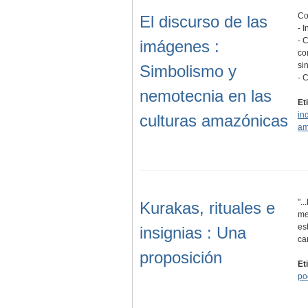
Co
El discurso de las
- 
- 
imágenes :
co
si
Simbolismo y
- 
nemotecnia en las
Et
in
culturas amazónicas
am
".
Kurakas, rituales e
me
es
insignias : Una
ca
proposición
Et
po