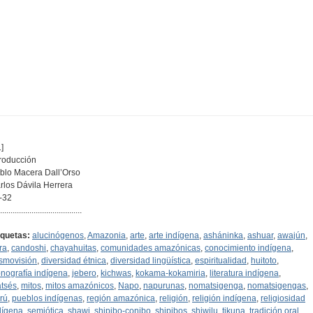
]
troducción
blo Macera Dall’Orso
rlos Dávila Herrera
-32
.......................................
iquetas:
alucinógenos
,
Amazonia
,
arte
,
arte indígena
,
asháninka
,
ashuar
,
awajún
,
ra
,
candoshi
,
chayahuitas
,
comunidades amazónicas
,
conocimiento indígena
,
smovisión
,
diversidad étnica
,
diversidad lingüística
,
espiritualidad
,
huitoto
,
onografía indígena
,
jebero
,
kichwas
,
kokama-kokamiria
,
literatura indígena
,
tsés
,
mitos
,
mitos amazónicos
,
Napo
,
napurunas
,
nomatsigenga
,
nomatsigengas
,
rú
,
pueblos indígenas
,
región amazónica
,
religión
,
religión indígena
,
religiosidad
dígena
,
semiótica
,
shawi
,
shipibo-conibo
,
shipibos
,
shiwilu
,
tikuna
,
tradición oral
,