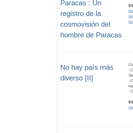
Paracas : Un
Et
in
registro de la
re
co
cosmovisión del
hombre de Paracas
Co
No hay país más
- 
Sa
diverso [II]
- 
re
- 
Et
in