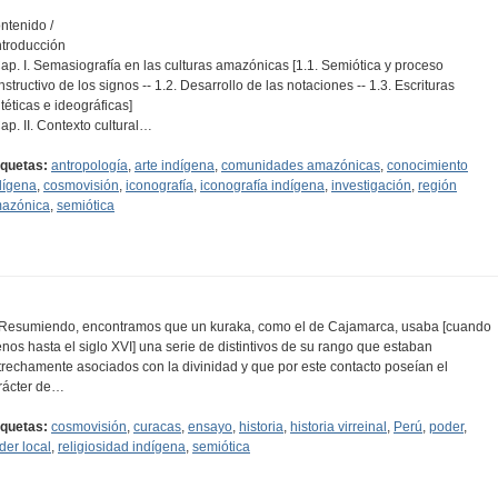
ntenido /
Introducción
Cap. I. Semasiografía en las culturas amazónicas [1.1. Semiótica y proceso
nstructivo de los signos -- 1.2. Desarrollo de las notaciones -- 1.3. Escrituras
ntéticas e ideográficas]
Cap. II. Contexto cultural…
iquetas:
antropología
,
arte indígena
,
comunidades amazónicas
,
conocimiento
dígena
,
cosmovisión
,
iconografía
,
iconografía indígena
,
investigación
,
región
azónica
,
semiótica
..Resumiendo, encontramos que un kuraka, como el de Cajamarca, usaba [cuando
nos hasta el siglo XVI] una serie de distintivos de su rango que estaban
trechamente asociados con la divinidad y que por este contacto poseían el
rácter de…
iquetas:
cosmovisión
,
curacas
,
ensayo
,
historia
,
historia virreinal
,
Perú
,
poder
,
der local
,
religiosidad indígena
,
semiótica