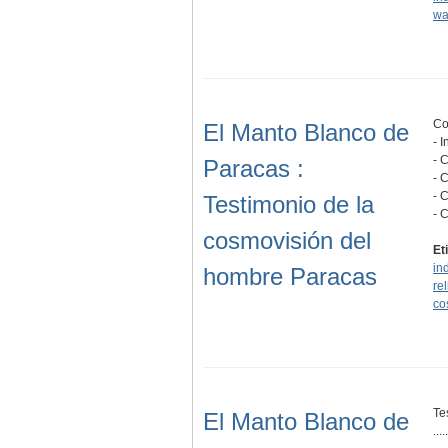
wa
Co
El Manto Blanco de
- 
- 
Paracas :
- 
- 
Testimonio de la
- 
cosmovisión del
Et
in
hombre Paracas
re
co
Te
El Manto Blanco de
.....