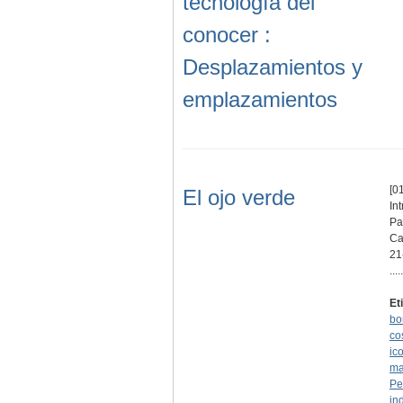
tecnología del
conocer :
Desplazamientos y
emplazamientos
[01
El ojo verde
In
Pa
Ca
21
.....
Et
bo
co
ic
ma
Pe
in