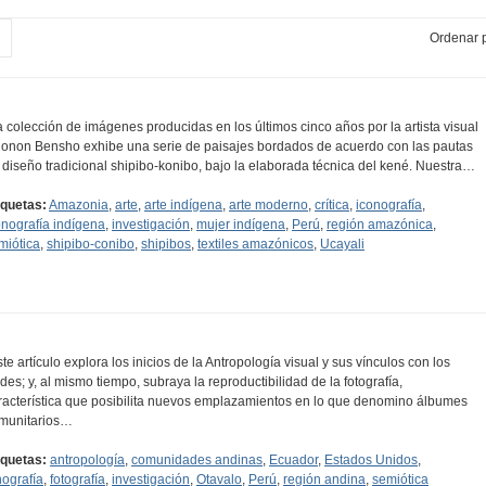
Ordenar p
a colección de imágenes producidas en los últimos cinco años por la artista visual
onon Bensho exhibe una serie de paisajes bordados de acuerdo con las pautas
 diseño tradicional shipibo-konibo, bajo la elaborada técnica del kené. Nuestra…
iquetas:
Amazonia
,
arte
,
arte indígena
,
arte moderno
,
crítica
,
iconografía
,
onografía indígena
,
investigación
,
mujer indígena
,
Perú
,
región amazónica
,
miótica
,
shipibo-conibo
,
shipibos
,
textiles amazónicos
,
Ucayali
ste artículo explora los inicios de la Antropología visual y sus vínculos con los
des; y, al mismo tiempo, subraya la reproductibilidad de la fotografía,
racterística que posibilita nuevos emplazamientos en lo que denomino álbumes
munitarios…
iquetas:
antropología
,
comunidades andinas
,
Ecuador
,
Estados Unidos
,
nografía
,
fotografía
,
investigación
,
Otavalo
,
Perú
,
región andina
,
semiótica