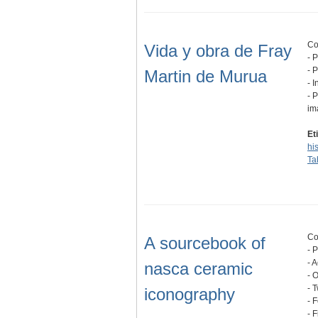
Co
Vida y obra de Fray
- 
- 
Martin de Murua
- 
- 
im
Et
his
Ta
Co
A sourcebook of
- 
- 
nasca ceramic
- 
- 
iconography
- 
- 