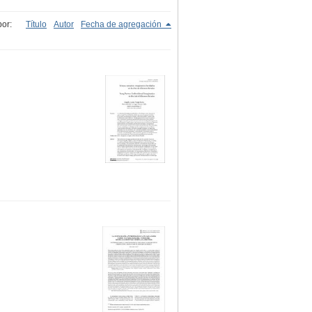
or:
Título
Autor
Fecha de agregación