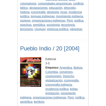
colonialismo
,
comunidades amazónicas
,
conflicto
bélico
,
declaraciones
,
educación
,
etnocidio
,
historia
,
iconografía
,
ideología
,
incas
,
incidencia
política
,
lenguas indígenas
,
movimiento indígena
,
mujeres
,
organizaciones indígenas
,
Perú
,
política
,
quechua
,
semiótica
,
sociología
,
tecnología
,
terrorismo
,
Uruguay
,
violencia política
,
yáneshas
Pueblo Indio / 20 [2004]
Editorial
3-5
Etiquetas:
Argentina
,
Bolivia
,
Colombia
,
convenios
,
cosmovisión
,
Derecho
,
globalización
,
iconografía
,
iconografía indígena
,
incidencia política
,
kollas
,
legislación
,
movimiento
indígena
,
organizaciones indígenas
,
Perú
,
política
,
semiótica
,
territorio