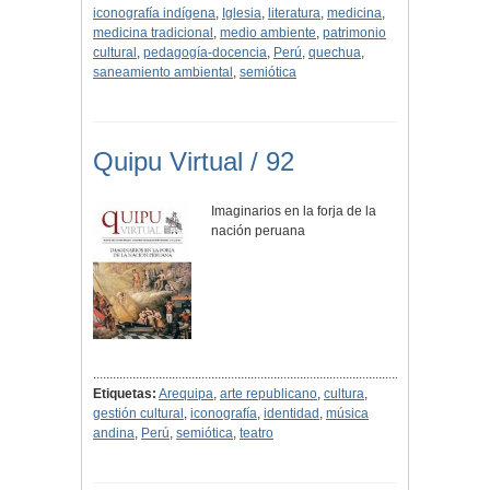
iconografía indígena
,
Iglesia
,
literatura
,
medicina
,
medicina tradicional
,
medio ambiente
,
patrimonio
cultural
,
pedagogía-docencia
,
Perú
,
quechua
,
saneamiento ambiental
,
semiótica
Quipu Virtual / 92
Imaginarios en la forja de la
nación peruana
...............................................................................................
Etiquetas:
Arequipa
,
arte republicano
,
cultura
,
gestión cultural
,
iconografía
,
identidad
,
música
andina
,
Perú
,
semiótica
,
teatro