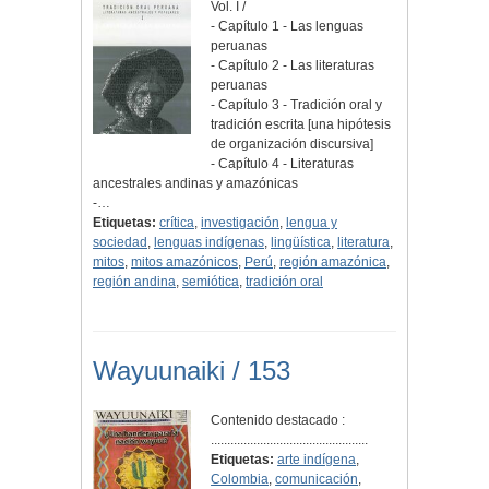
Vol. I /
- Capítulo 1 - Las lenguas
peruanas
- Capítulo 2 - Las literaturas
peruanas
- Capítulo 3 - Tradición oral y
tradición escrita [una hipótesis
de organización discursiva]
- Capítulo 4 - Literaturas
ancestrales andinas y amazónicas
-…
Etiquetas:
crítica
,
investigación
,
lengua y
sociedad
,
lenguas indígenas
,
lingüística
,
literatura
,
mitos
,
mitos amazónicos
,
Perú
,
región amazónica
,
región andina
,
semiótica
,
tradición oral
Wayuunaiki / 153
Contenido destacado :
................................................
Etiquetas:
arte indígena
,
Colombia
,
comunicación
,