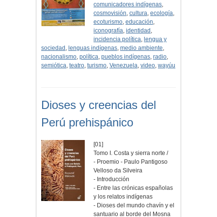
comunicadores indígenas
,
cosmovisión
,
cultura
,
ecología
,
ecoturismo
,
educación
,
iconografía
,
identidad
,
incidencia política
,
lengua y
sociedad
,
lenguas indígenas
,
medio ambiente
,
nacionalismo
,
política
,
pueblos indígenas
,
radio
,
semiótica
,
teatro
,
turismo
,
Venezuela
,
video
,
wayúu
Dioses y creencias del
Perú prehispánico
[01]
Tomo I. Costa y sierra norte /
- Proemio - Paulo Pantigoso
Velloso da Silveira
- Introducción
- Entre las crónicas españolas
y los relatos indígenas
- Dioses del mundo chavín y el
santuario al borde del Mosna