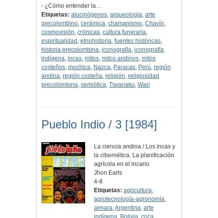
- ¿Cómo entender la…
Etiquetas:
alucinógenos
,
arqueología
,
arte
precolombino
,
cerámica
,
chamanismo
,
Chavín
,
cosmovisión
,
crónicas
,
cultura funeraria
,
espiritualidad
,
etnohistoria
,
fuentes históricas
,
historia precolombina
,
iconografía
,
iconografía
indígena
,
incas
,
mitos
,
mitos andinos
,
mitos
costeños
,
mochica
,
Nazca
,
Paracas
,
Perú
,
región
andina
,
región costeña
,
religión
,
religiosidad
precolombina
,
semiótica
,
Tiwanaku
,
Wari
Pueblo Indio / 3 [1984]
La ciencia andina / Los incas y
la cibernética. La planificación
agrícola en el incario
Jhon Earls
4-8
Etiquetas:
agricultura
,
agrotecnología-agronomía
,
aimara
,
Argentina
,
arte
indígena
,
Bolivia
,
coca
,