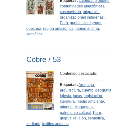
Etiquetas:
calendario andino
,
comunidades amazónicas
,
cosmovisión
,
migración
,
organizaciones indígenas
,
Perú
,
pueblos indígenas
,
quechua
,
región amazónica
,
región andina
,
semiótica
Cobre / 53
Contenido destacado:
..............................................
Etiquetas:
Arequipa
,
arquitectura
,
cuento
,
geografía
,
Iglesia
,
incas
,
legislación
,
literatura
,
medio ambiente
,
minería
,
Moquegua
,
patrimonio cultural
,
Perú
,
quipus
,
religión
,
semiótica
,
territorio
,
textiles andinos