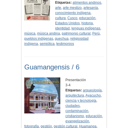
Etiquetas:
alimentos andinos
,
arte
,
arte mestizo
,
artesanía
,
conocimiento indígena
,
cultura
,
Cusco
,
educación
,
Estados Unidos
,
historia
,
identidad
,
lenguas indígenas
,
música
,
música andina
,
patrimonio cultural
,
Perú
,
pueblos indígenas
,
quechua
,
religiosidad
indígena
,
semiótica
,
testimonios
Guamangensis / 6
Presentación
3-4
Etiquetas:
arqueología
,
arquitectura
,
Ayacucho
,
ciencia y tecnología
,
ciudades
,
contaminación
,
cristianismo
,
educación
,
evangelización
,
fotografía
,
gestión
,
gestión cultural
,
Huamanga
,