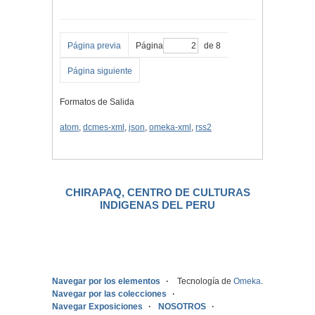
Página previa
Página
de 8
Página siguiente
Formatos de Salida
atom
,
dcmes-xml
,
json
,
omeka-xml
,
rss2
CHIRAPAQ, CENTRO DE CULTURAS
INDIGENAS DEL PERU
.
Navegar por los elementos
Tecnología de
Omeka
.
Navegar por las colecciones
Navegar Exposiciones
NOSOTROS