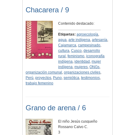
Chacarera / 9
Contenido destacado:
...............................................
Etiquetas:
agroecología
,
agua
,
arte indígena
,
artesanía
,
Cajamarca
,
campesinado
,
cultura
,
Cusco
,
desarrollo
rural
,
feminismo
,
iconografía
indígena
,
identidad
,
mujer
indígena
,
mujeres
,
ONGs
,
organización comunal
,
organizaciones civiles
,
Perú
,
proyectos
,
Puno
,
semiótica
,
testimonios
,
trabajo femenino
Grano de arena / 6
El niño Jesús cusqueño
Rossano Calvo C.
3