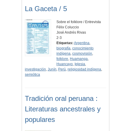
La Gaceta / 5
Sobre el folklore / Entrevista
Félix Coluccio
José Andrés Rivas
2-3
Etiquetas:
Argentina
,
biografía
,
conocimiento
indígena
,
cosmovisión
,
folklore
,
Huamanga
,
Huancayo
,
Iglesia
,
investigación
,
Junín
,
Perú
,
religiosidad indígena
,
semiótica
Tradición oral peruana :
Literaturas ancestrales y
populares