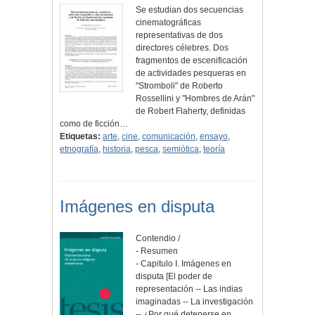
Se estudian dos secuencias
cinematográficas
representativas de dos
directores célebres. Dos
fragmentos de escenificación
de actividades pesqueras en
"Stromboli" de Roberto
Rossellini y "Hombres de Arán"
de Robert Flaherty, definidas
como de ficción…
Etiquetas:
arte
,
cine
,
comunicación
,
ensayo
,
etnografía
,
historia
,
pesca
,
semiótica
,
teoría
Imágenes en disputa
Contendio /
- Resumen
- Capitulo I. Imágenes en
disputa [El poder de
representación -- Las indias
imaginadas -- La investigación
-- ¿Por qué detenerse en