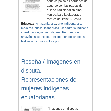
serie de paisajes bordados de
acuerdo con las pautas de
diseño tradicional shipibo-
konibo, bajo la elaborada
técnica del kené. Nuestra…
Etiquetas:
Amazonia
,
arte
,
arte indígena
,
arte
moderno
,
crítica
,
iconografía
,
iconografía indígena
,
investigación
,
mujer indígena
,
Perú
,
región
amazónica
,
semiótica
,
shipibo-conibo
,
shipibos
,
textiles amazónicos
,
Ucayali
Reseña / Imágenes en
disputa.
Representaciones de
mujeres indígenas
ecuatorianas
"Imágenes en disputa.