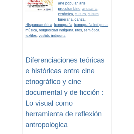
arte popular
,
arte
precolombino
,
artesanía
,
cerámica
,
cultura
,
cultura
funeraria
,
danza
,
Hispanoamérica
,
iconografía
,
iconografía indígena
,
música
,
religiosidad indígena
,
ritos
,
semiótica
,
textiles
,
vestido indígena
Diferenciaciones teóricas
e históricas entre cine
etnográfico y cine
documental y de ficción :
Lo visual como
herramienta de reflexión
antropológica