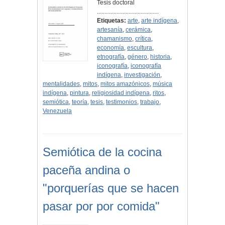
Tesis doctoral
.........................................
Etiquetas:
arte
,
arte indígena
,
artesanía
,
cerámica
,
chamanismo
,
crítica
,
economía
,
escultura
,
etnografía
,
género
,
historia
,
iconografía
,
iconografía
indígena
,
investigación
,
mentalidades
,
mitos
,
mitos amazónicos
,
música
indígena
,
pintura
,
religiosidad indígena
,
ritos
,
semiótica
,
teoría
,
tesis
,
testimonios
,
trabajo
,
Venezuela
Semiótica de la cocina
paceña andina o
"porquerías que se hacen
pasar por por comida"