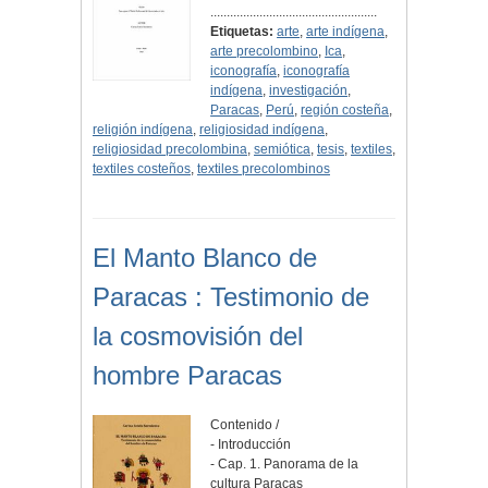
...................................................
Etiquetas:
arte
,
arte indígena
,
arte precolombino
,
Ica
,
iconografía
,
iconografía
indígena
,
investigación
,
Paracas
,
Perú
,
región costeña
,
religión indígena
,
religiosidad indígena
,
religiosidad precolombina
,
semiótica
,
tesis
,
textiles
,
textiles costeños
,
textiles precolombinos
El Manto Blanco de
Paracas : Testimonio de
la cosmovisión del
hombre Paracas
Contenido /
- Introducción
- Cap. 1. Panorama de la
cultura Paracas