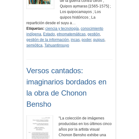
de la guerra contra Girón ;
Quipos aymaras [1565-1575] ;
Los quipocamayos ; Los
quipos históricos ; La
repartición desde el suyu a…
Etiquetas:
ciencia y tecnología
,
conocimiento
indígena
,
Estado
,
etnomatemáticas
,
gestión
,
gestión de la información
,
incas
,
poder
,
quipus
,
semiótica
,
Tahuantinsuyo
Versos cantados:
imaginarios bordados en
la obra de Chonon
Bensho
"La colección de imágenes
producidas en los últimos cinco
años por la artista visual
Chonon Bensho exhibe una