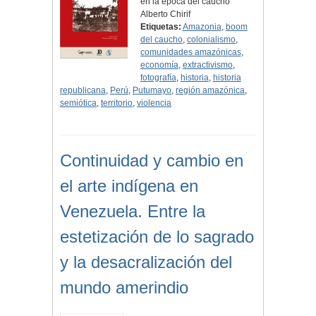
en la época del caucho
Alberto Chirif
Etiquetas:
Amazonia
,
boom
del caucho
,
colonialismo
,
comunidades amazónicas
,
economía
,
extractivismo
,
fotografía
,
historia
,
historia
republicana
,
Perú
,
Putumayo
,
región amazónica
,
semiótica
,
territorio
,
violencia
Continuidad y cambio en
el arte indígena en
Venezuela. Entre la
estetización de lo sagrado
y la desacralización del
mundo amerindio