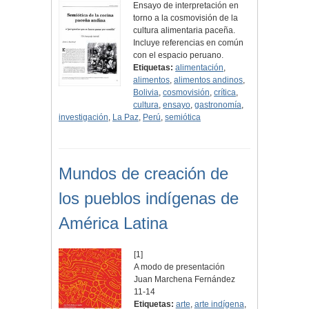
Ensayo de interpretación en
torno a la cosmovisión de la
cultura alimentaria paceña.
Incluye referencias en común
con el espacio peruano.
Etiquetas:
alimentación
,
alimentos
,
alimentos andinos
,
Bolivia
,
cosmovisión
,
crítica
,
cultura
,
ensayo
,
gastronomía
,
investigación
,
La Paz
,
Perú
,
semiótica
Mundos de creación de
los pueblos indígenas de
América Latina
[1]
A modo de presentación
Juan Marchena Fernández
11-14
Etiquetas:
arte
,
arte indígena
,