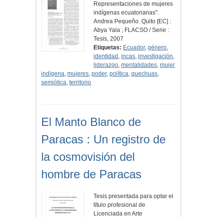
Representaciones de mujeres
indígenas ecuatorianas".
Andrea Pequeño. Quito [EC] :
Abya Yala ; FLACSO / Serie :
Tesis, 2007
Etiquetas:
Ecuador
,
género
,
identidad
,
incas
,
investigación
,
liderazgo
,
mentalidades
,
mujer
indígena
,
mujeres
,
poder
,
política
,
quechuas
,
semiótica
,
territorio
El Manto Blanco de
Paracas : Un registro de
la cosmovisión del
hombre de Paracas
Tesis presentada para optar el
título profesional de
Licenciada en Arte