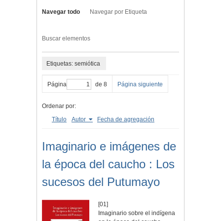
Navegar todo
Navegar por Etiqueta
Buscar elementos
Etiquetas: semiótica
Página
de 8
Página siguiente
Ordenar por:
Título
Autor
Fecha de agregación
Imaginario e imágenes de
la época del caucho : Los
sucesos del Putumayo
[01]
Imaginario sobre el indígena