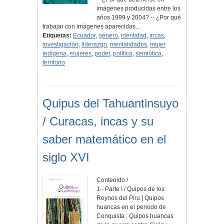
imágenes producidas entre los
años 1999 y 2004? -- ¿Por qué
trabajar con imágenes aparecidas…
Etiquetas:
Ecuador
,
género
,
identidad
,
incas
,
investigación
,
liderazgo
,
mentalidades
,
mujer
indígena
,
mujeres
,
poder
,
política
,
semiótica
,
territorio
Quipus del Tahuantinsuyo
/ Curacas, incas y su
saber matemático en el
siglo XVI
Contenido /
1.- Parte I / Quipos de los
Reynos del Piru [ Quipos
huancas en el periodo de
Conquista ; Quipos huancas