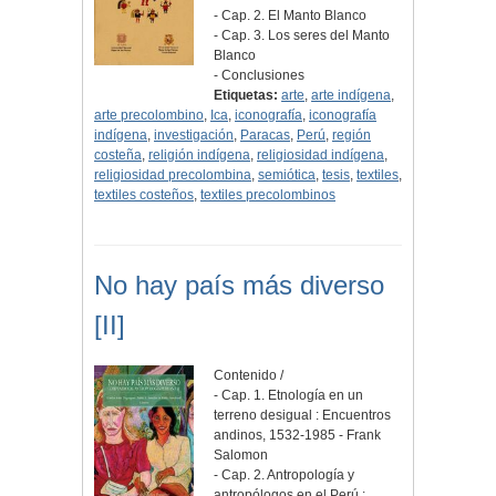
- Cap. 2. El Manto Blanco
- Cap. 3. Los seres del Manto
Blanco
- Conclusiones
Etiquetas:
arte
,
arte indígena
,
arte precolombino
,
Ica
,
iconografía
,
iconografía
indígena
,
investigación
,
Paracas
,
Perú
,
región
costeña
,
religión indígena
,
religiosidad indígena
,
religiosidad precolombina
,
semiótica
,
tesis
,
textiles
,
textiles costeños
,
textiles precolombinos
No hay país más diverso
[II]
Contenido /
- Cap. 1. Etnología en un
terreno desigual : Encuentros
andinos, 1532-1985 - Frank
Salomon
- Cap. 2. Antropología y
antropólogos en el Perú :