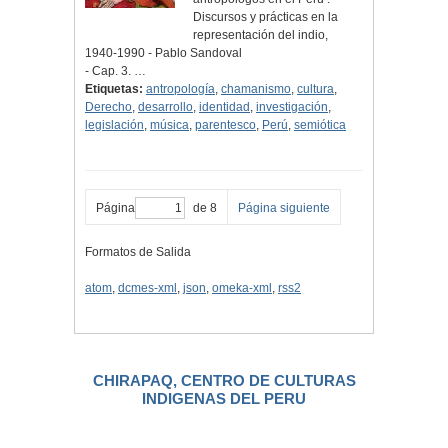
Discursos y prácticas en la
representación del indio,
1940-1990 - Pablo Sandoval
- Cap. 3. …
Etiquetas:
antropología
,
chamanismo
,
cultura
,
Derecho
,
desarrollo
,
identidad
,
investigación
,
legislación
,
música
,
parentesco
,
Perú
,
semiótica
Página
de 8
Página siguiente
Formatos de Salida
atom
,
dcmes-xml
,
json
,
omeka-xml
,
rss2
CHIRAPAQ, CENTRO DE CULTURAS
INDIGENAS DEL PERU