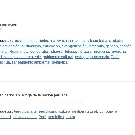
esentación
4
iquetas:
arqueología
,
arquitectura
,
Ayacucho
,
ciencia y tecnología
,
ciudades
,
ntaminación
,
cristianismo
,
educación
,
evangelización
,
fotografía
,
gestión
,
gestión
tural
,
Huamanga
,
iconografía indígena
,
Iglesia
,
literatura
,
medicina
,
medicina
adicional
,
medio ambiente
,
patrimonio cultural
,
pedagogía-docencia
,
Perú
,
echua
,
saneamiento ambiental
,
semiótica
aginarios en la forja de la nación peruana
..........................................................................................
iquetas:
Arequipa
,
arte republicano
,
cultura
,
gestión cultural
,
iconografía
,
entidad
,
música andina
,
Perú
,
semiótica
,
teatro