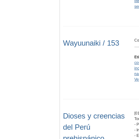
lit
se
Co
Wayuunaiki / 153
.....
Et
co
in
na
Ve
[01
Dioses y creencias
To
- 
del Perú
- 
- 
prehispánico