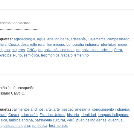
ntenido destacado:
..........................................
iquetas:
agroecología
,
agua
,
arte indígena
,
artesanía
,
Cajamarca
,
campesinado
,
ltura
,
Cusco
,
desarrollo rural
,
feminismo
,
iconografía indígena
,
identidad
,
mujer
dígena
,
mujeres
,
ONGs
,
organización comunal
,
organizaciones civiles
,
Perú
,
oyectos
,
Puno
,
semiótica
,
testimonios
,
trabajo femenino
 niño Jesús cusqueño
ssano Calvo C.
iquetas:
alimentos andinos
,
arte
,
arte mestizo
,
artesanía
,
conocimiento indígena
,
ltura
,
Cusco
,
educación
,
Estados Unidos
,
historia
,
identidad
,
lenguas indígenas
,
sica
,
música andina
,
patrimonio cultural
,
Perú
,
pueblos indígenas
,
quechua
,
ligiosidad indígena
,
semiótica
,
testimonios