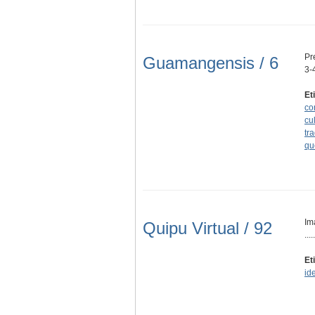
Pr
Guamangensis / 6
3-
Et
co
cul
tr
qu
Im
Quipu Virtual / 92
.....
Et
id