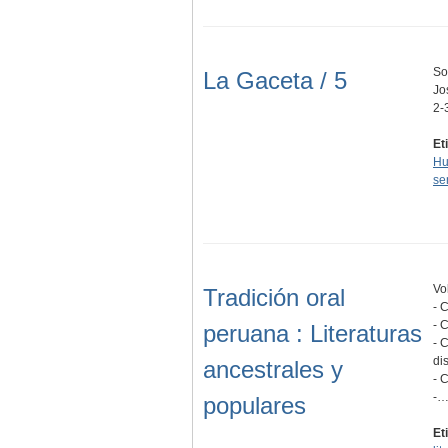
So
La Gaceta / 5
Jo
2-
Et
H
se
Vol
Tradición oral
- 
- 
peruana : Literaturas
- 
di
ancestrales y
- 
-
populares
Et