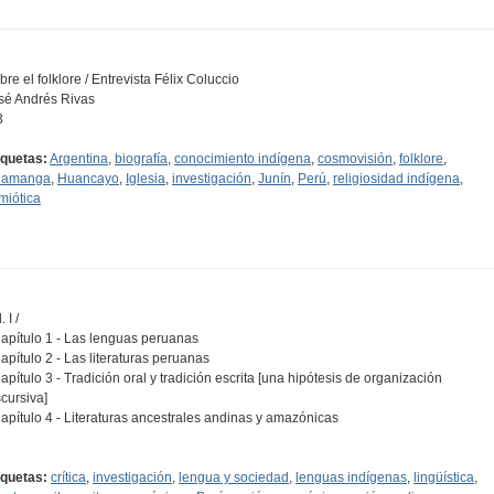
bre el folklore / Entrevista Félix Coluccio
sé Andrés Rivas
3
iquetas:
Argentina
,
biografía
,
conocimiento indígena
,
cosmovisión
,
folklore
,
uamanga
,
Huancayo
,
Iglesia
,
investigación
,
Junín
,
Perú
,
religiosidad indígena
,
miótica
. I /
Capítulo 1 - Las lenguas peruanas
Capítulo 2 - Las literaturas peruanas
Capítulo 3 - Tradición oral y tradición escrita [una hipótesis de organización
scursiva]
Capítulo 4 - Literaturas ancestrales andinas y amazónicas
…
iquetas:
crítica
,
investigación
,
lengua y sociedad
,
lenguas indígenas
,
lingüística
,