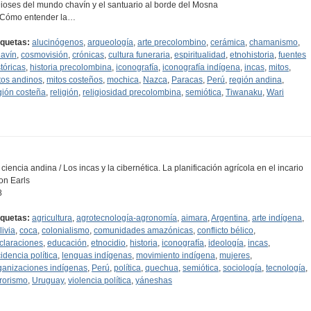
Dioses del mundo chavín y el santuario al borde del Mosna
¿Cómo entender la…
iquetas:
alucinógenos
,
arqueología
,
arte precolombino
,
cerámica
,
chamanismo
,
avín
,
cosmovisión
,
crónicas
,
cultura funeraria
,
espiritualidad
,
etnohistoria
,
fuentes
stóricas
,
historia precolombina
,
iconografía
,
iconografía indígena
,
incas
,
mitos
,
tos andinos
,
mitos costeños
,
mochica
,
Nazca
,
Paracas
,
Perú
,
región andina
,
gión costeña
,
religión
,
religiosidad precolombina
,
semiótica
,
Tiwanaku
,
Wari
 ciencia andina / Los incas y la cibernética. La planificación agrícola en el incario
on Earls
8
iquetas:
agricultura
,
agrotecnología-agronomía
,
aimara
,
Argentina
,
arte indígena
,
livia
,
coca
,
colonialismo
,
comunidades amazónicas
,
conflicto bélico
,
claraciones
,
educación
,
etnocidio
,
historia
,
iconografía
,
ideología
,
incas
,
cidencia política
,
lenguas indígenas
,
movimiento indígena
,
mujeres
,
ganizaciones indígenas
,
Perú
,
política
,
quechua
,
semiótica
,
sociología
,
tecnología
,
rrorismo
,
Uruguay
,
violencia política
,
yáneshas