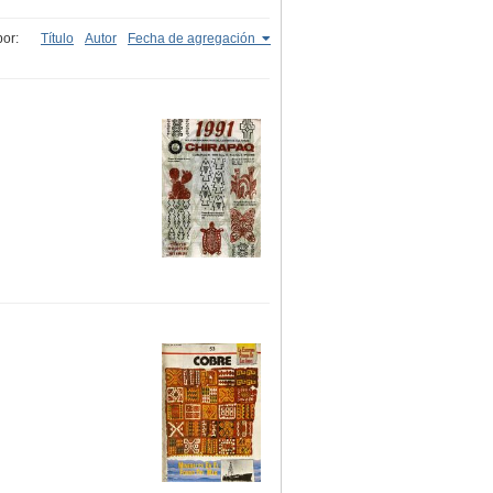
or:
Título
Autor
Fecha de agregación