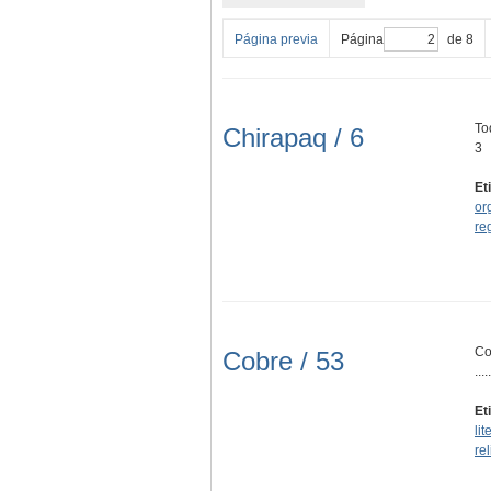
Página previa
Página
de 8
To
Chirapaq / 6
3
Et
or
re
Co
Cobre / 53
.....
Et
lit
re