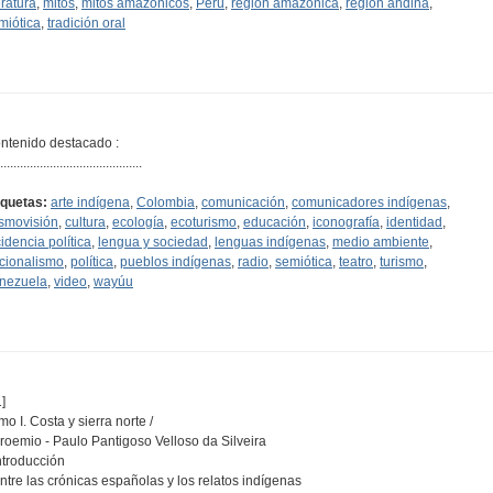
eratura
,
mitos
,
mitos amazónicos
,
Perú
,
región amazónica
,
región andina
,
miótica
,
tradición oral
ntenido destacado :
...........................................
iquetas:
arte indígena
,
Colombia
,
comunicación
,
comunicadores indígenas
,
smovisión
,
cultura
,
ecología
,
ecoturismo
,
educación
,
iconografía
,
identidad
,
cidencia política
,
lengua y sociedad
,
lenguas indígenas
,
medio ambiente
,
cionalismo
,
política
,
pueblos indígenas
,
radio
,
semiótica
,
teatro
,
turismo
,
nezuela
,
video
,
wayúu
]
mo I. Costa y sierra norte /
Proemio - Paulo Pantigoso Velloso da Silveira
Introducción
Entre las crónicas españolas y los relatos indígenas