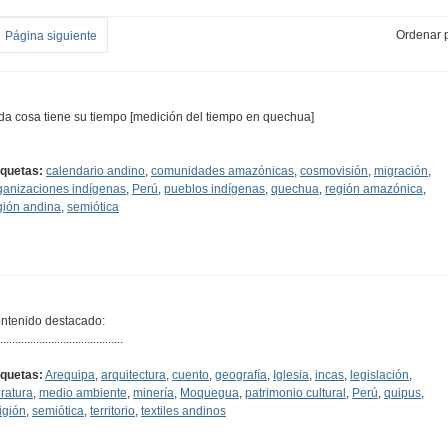
Ordenar p
Página siguiente
da cosa tiene su tiempo [medición del tiempo en quechua]
iquetas:
calendario andino
,
comunidades amazónicas
,
cosmovisión
,
migración
,
ganizaciones indígenas
,
Perú
,
pueblos indígenas
,
quechua
,
región amazónica
,
gión andina
,
semiótica
ntenido destacado:
.........................................
iquetas:
Arequipa
,
arquitectura
,
cuento
,
geografía
,
Iglesia
,
incas
,
legislación
,
eratura
,
medio ambiente
,
minería
,
Moquegua
,
patrimonio cultural
,
Perú
,
quipus
,
ligión
,
semiótica
,
territorio
,
textiles andinos