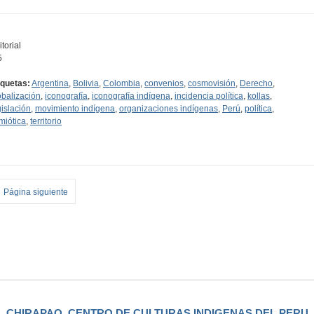
torial
5
iquetas:
Argentina
,
Bolivia
,
Colombia
,
convenios
,
cosmovisión
,
Derecho
,
obalización
,
iconografía
,
iconografía indígena
,
incidencia política
,
kollas
,
gislación
,
movimiento indígena
,
organizaciones indígenas
,
Perú
,
política
,
miótica
,
territorio
Página siguiente
CHIRAPAQ, CENTRO DE CULTURAS INDIGENAS DEL PERU