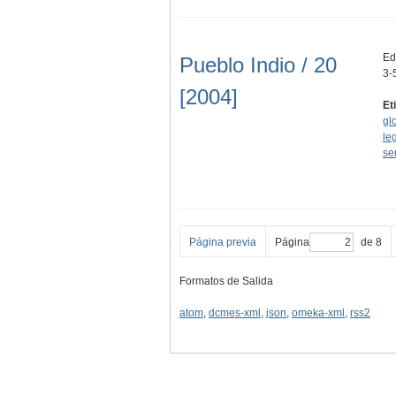
Edi
Pueblo Indio / 20
3-
[2004]
Et
gl
le
se
Página previa
Página
de 8
Formatos de Salida
atom
,
dcmes-xml
,
json
,
omeka-xml
,
rss2