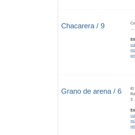
Co
Chacarera / 9
.....
Et
cu
in
pr
El
Grano de arena / 6
Ro
3
Et
cu
mú
re