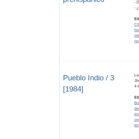
- 
- 
Et
Ch
hi
mi
re
La
Pueblo Indio / 3
Jh
4-
[1984]
Et
Bo
de
in
or
te