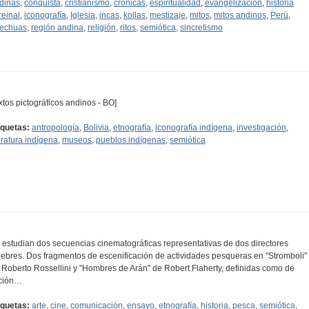
dinas
,
conquista
,
cristianismo
,
crónicas
,
espiritualidad
,
evangelización
,
historia
reinal
,
iconografía
,
Iglesia
,
incas
,
kollas
,
mestizaje
,
mitos
,
mitos andinos
,
Perú
,
echuas
,
región andina
,
religión
,
ritos
,
semiótica
,
sincretismo
extos pictográficos andinos - BO]
iquetas:
antropología
,
Bolivia
,
etnografía
,
iconografía indígena
,
investigación
,
teratura indígena
,
museos
,
pueblos indígenas
,
semiótica
 estudian dos secuencias cinematográficas representativas de dos directores
lebres. Dos fragmentos de escenificación de actividades pesqueras en "Stromboli"
 Roberto Rossellini y "Hombres de Arán" de Robert Flaherty, definidas como de
cción…
iquetas:
arte
,
cine
,
comunicación
,
ensayo
,
etnografía
,
historia
,
pesca
,
semiótica
,