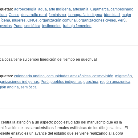
iquetas:
agroecología
,
agua
,
arte indígena
,
artesanía
,
Cajamarca
,
campesinado
,
ltura
,
Cusco
,
desarrollo rural
,
feminismo
,
iconografía indígena
,
identidad
,
mujer
dígena
,
mujeres
,
ONGs
,
organización comunal
,
organizaciones civiles
,
Perú
,
oyectos
,
Puno
,
semiótica
,
testimonios
,
trabajo femenino
da cosa tiene su tiempo [medición del tiempo en quechua]
iquetas:
calendario andino
,
comunidades amazónicas
,
cosmovisión
,
migración
,
ganizaciones indígenas
,
Perú
,
pueblos indígenas
,
quechua
,
región amazónica
,
gión andina
,
semiótica
 centra la atención a un aspecto poco estudiado del manuscrito que es la
ntificación de las características formales estilísticas de los dibujos a tinta. El
esente ensayo es un avance del estudio que se viene realizando a la obra