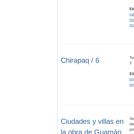
Et
cu
in
pr
To
Chirapaq / 6
3
Et
or
re
Se
Ciudades y villas en
ide
pr
la obra de Guamán