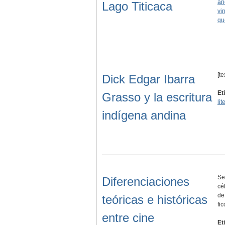
an
Lago Titicaca
vir
qu
[t
Dick Edgar Ibarra
Et
Grasso y la escritura
li
indígena andina
Se
Diferenciaciones
cé
de
teóricas e históricas
fi
entre cine
Et