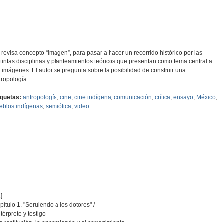
 revisa concepto “imagen”, para pasar a hacer un recorrido histórico por las
stintas disciplinas y planteamientos teóricos que presentan como tema central a
s imágenes. El autor se pregunta sobre la posibilidad de construir una
tropología…
iquetas:
antropología
,
cine
,
cine indígena
,
comunicación
,
crítica
,
ensayo
,
México
,
eblos indígenas
,
semiótica
,
video
]
pítulo 1. "Seruiendo a los dotores" /
ntérprete y testigo