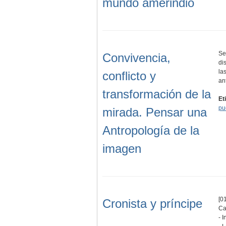
mundo amerindio
Se
Convivencia,
di
la
conflicto y
an
transformación de la
Et
pu
mirada. Pensar una
Antropología de la
imagen
[01
Cronista y príncipe
Ca
- I