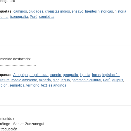
onográfica…
iquetas:
caminos
,
ciudades
,
cronistas indios
,
ensayo
,
fuentes históricas
,
historia
reinal
,
iconografía
,
Perú
,
semiótica
ntenido destacado:
.........................................
iquetas:
Arequipa
,
arquitectura
,
cuento
,
geografía
,
Iglesia
,
incas
,
legislación
,
eratura
,
medio ambiente
,
minería
,
Moquegua
,
patrimonio cultural
,
Perú
,
quipus
,
ligión
,
semiótica
,
territorio
,
textiles andinos
ntenido /
Prólogo - Santos Zunzunegui
Introducción