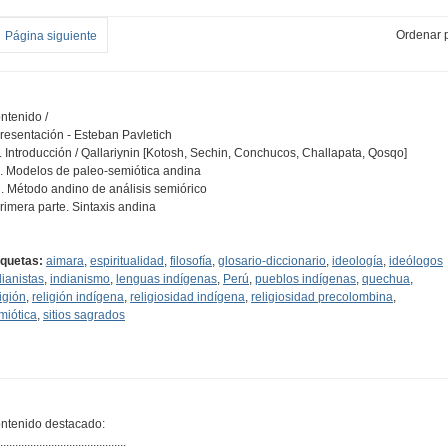
Ordenar p
Página siguiente
ntenido /
Presentación - Esteban Pavletich
A. Introducción / Qallariynin [Kotosh, Sechin, Conchucos, Challapata, Qosqo]
B. Modelos de paleo-semiótica andina
C. Método andino de análisis semiórico
Primera parte. Sintaxis andina
…
iquetas:
aimara
,
espiritualidad
,
filosofía
,
glosario-diccionario
,
ideología
,
ideólogos
dianistas
,
indianismo
,
lenguas indígenas
,
Perú
,
pueblos indígenas
,
quechua
,
ligión
,
religión indígena
,
religiosidad indígena
,
religiosidad precolombina
,
miótica
,
sitios sagrados
ntenido destacado:
..........................................