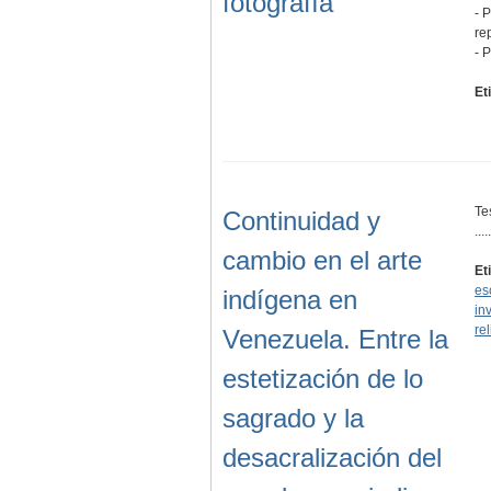
fotografía
- P
re
- 
Et
Te
Continuidad y
.....
cambio en el arte
Et
es
indígena en
in
re
Venezuela. Entre la
estetización de lo
sagrado y la
desacralización del