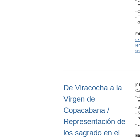
- 
- 
- 
- 
- 
Et
ex
le
se
[01
De Viracocha a la
Ca
-L
Virgen de
- 
- 
Copacabana /
- 
- 
Representación de
- 
los sagrado en el
Et