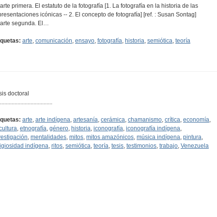
arte primera. El estatuto de la fotografía [1. La fotografía en la historia de las
presentaciones icónicas -- 2. El concepto de fotografía] [ref. : Susan Sontag]
Parte segunda. El…
iquetas:
arte
,
comunicación
,
ensayo
,
fotografía
,
historia
,
semiótica
,
teoría
sis doctoral
....................................
iquetas:
arte
,
arte indígena
,
artesanía
,
cerámica
,
chamanismo
,
crítica
,
economía
,
cultura
,
etnografía
,
género
,
historia
,
iconografía
,
iconografía indígena
,
vestigación
,
mentalidades
,
mitos
,
mitos amazónicos
,
música indígena
,
pintura
,
ligiosidad indígena
,
ritos
,
semiótica
,
teoría
,
tesis
,
testimonios
,
trabajo
,
Venezuela