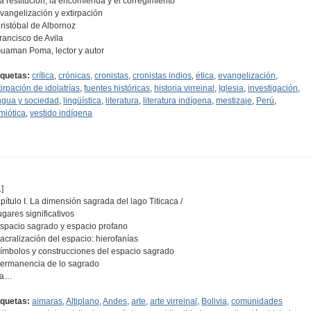
La restitución, la encomienda y el corregimiento
Evangelización y extirpación
Cristóbal de Albornoz
Francisco de Avila
Guaman Poma, lector y autor
iquetas:
crítica
,
crónicas
,
cronistas
,
cronistas indios
,
ética
,
evangelización
,
tirpación de idolatrías
,
fuentes históricas
,
historia virreinal
,
Iglesia
,
investigación
,
ngua y sociedad
,
lingüística
,
literatura
,
literatura indígena
,
mestizaje
,
Perú
,
miótica
,
vestido indígena
]
pítulo I. La dimensión sagrada del lago Titicaca /
ugares significativos
Espacio sagrado y espacio profano
Sacralización del espacio: hierofanías
Símbolos y construcciones del espacio sagrado
Permanencia de lo sagrado
La…
iquetas:
aimaras
,
Altiplano
,
Andes
,
arte
,
arte virreinal
,
Bolivia
,
comunidades