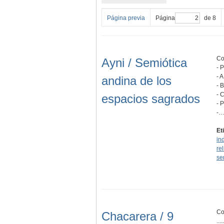
Página previa
Página
de 8
Co
Ayni / Semiótica
- 
- 
andina de los
- 
- 
espacios sagrados
- 
-
Et
in
re
se
Co
Chacarera / 9
.....