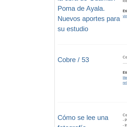
ic
Poma de Ayala.
Et
vir
Nuevos aportes para
su estudio
Co
Cobre / 53
.....
Et
lit
re
Co
Cómo se lee una
- 
- 