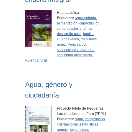
Huancavelica
Etiquetas:
agroecología
,
alimentación
,
capacitación
,
comunidades andinas
,
desarrollo rural
,
familia
,
Huancavelica
,
manuales
,
niñez
,
Perú
,
salud
,
saneamiento ambiental
,
seguridad alimentaria
,
vivienda rural
Agua, género y
ciudadanía
Proyecto Piloto de Pequeñas
Localidades en el Perú [PPPL]
Etiquetas:
agua
,
cooperación
internacional
,
estadísticas
,
género
,
organismos