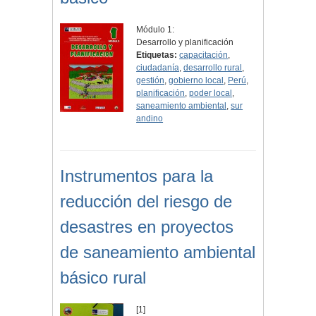
Módulo 1:
Desarrollo y planificación
Etiquetas:
capacitación
,
ciudadanía
,
desarrollo rural
,
gestión
,
gobierno local
,
Perú
,
planificación
,
poder local
,
saneamiento ambiental
,
sur
andino
Instrumentos para la
reducción del riesgo de
desastres en proyectos
de saneamiento ambiental
básico rural
[1]