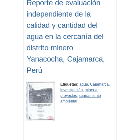
Reporte de evaluación
independiente de la
calidad y cantidad del
agua en la cercanía del
distrito minero
Yanacocha, Cajamarca,
Perú
Etiquetas:
agua
,
Cajamarca
,
investigación
,
minería
,
proyectos
,
saneamiento
ambiental