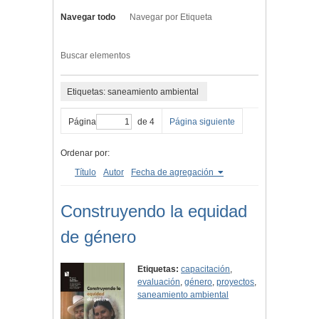
Navegar todo
Navegar por Etiqueta
Buscar elementos
Etiquetas: saneamiento ambiental
Página
de 4
Página siguiente
Ordenar por:
Título
Autor
Fecha de agregación
Construyendo la equidad
de género
Etiquetas:
capacitación
,
evaluación
,
género
,
proyectos
,
saneamiento ambiental