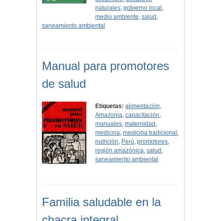
naturales
,
gobierno local
,
medio ambiente
,
salud
,
saneamiento ambiental
Manual para promotores
de salud
Etiquetas:
alimentación
,
Amazonia
,
capacitación
,
manuales
,
maternidad
,
medicina
,
medicina tradicional
,
nutrición
,
Perú
,
promotores
,
región amazónica
,
salud
,
saneamiento ambiental
Familia saludable en la
chacra integral