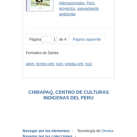
internacionales
,
Perú
,
proyectos
,
saneamiento
ambiental
Página
de 4
Página siguiente
Formatos de Salida
atom
,
dcmes-xml
,
json
,
omeka-xml
,
rss2
CHIRAPAQ, CENTRO DE CULTURAS
INDIGENAS DEL PERU
.
Navegar por los elementos
Tecnología de
Omeka
.
Navegar por las colecciones