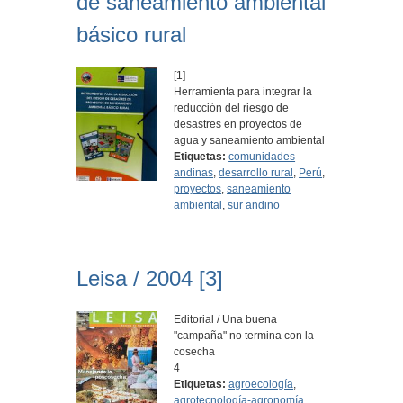
de saneamiento ambiental
básico rural
[1]
Herramienta para integrar la
reducción del riesgo de
desastres en proyectos de
agua y saneamiento ambiental
Etiquetas:
comunidades
andinas
,
desarrollo rural
,
Perú
,
proyectos
,
saneamiento
ambiental
,
sur andino
Leisa / 2004 [3]
Editorial / Una buena
"campaña" no termina con la
cosecha
4
Etiquetas:
agroecología
,
agrotecnología-agronomía
,