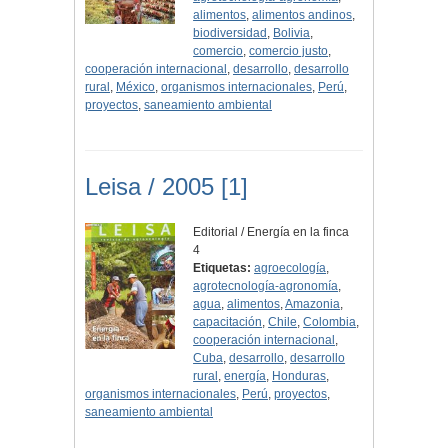
alimentos
,
alimentos andinos
,
biodiversidad
,
Bolivia
,
comercio
,
comercio justo
,
cooperación internacional
,
desarrollo
,
desarrollo
rural
,
México
,
organismos internacionales
,
Perú
,
proyectos
,
saneamiento ambiental
Leisa / 2005 [1]
Editorial / Energía en la finca
4
Etiquetas:
agroecología
,
agrotecnología-agronomía
,
agua
,
alimentos
,
Amazonia
,
capacitación
,
Chile
,
Colombia
,
cooperación internacional
,
Cuba
,
desarrollo
,
desarrollo
rural
,
energía
,
Honduras
,
organismos internacionales
,
Perú
,
proyectos
,
saneamiento ambiental