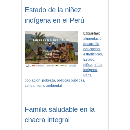
Estado de la niñez
indígena en el Perú
Etiquetas:
alimentación
,
desarrollo
,
educación
,
estadísticas
,
Estado
,
niñez
,
niñez
indígena
,
Perú
,
población
,
pobreza
,
políticas públicas
,
saneamiento ambiental
Familia saludable en la
chacra integral