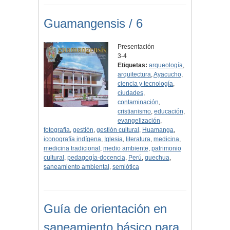
Guamangensis / 6
Presentación
3-4
Etiquetas:
arqueología
,
arquitectura
,
Ayacucho
,
ciencia y tecnología
,
ciudades
,
contaminación
,
cristianismo
,
educación
,
evangelización
,
fotografía
,
gestión
,
gestión cultural
,
Huamanga
,
iconografía indígena
,
Iglesia
,
literatura
,
medicina
,
medicina tradicional
,
medio ambiente
,
patrimonio
cultural
,
pedagogía-docencia
,
Perú
,
quechua
,
saneamiento ambiental
,
semiótica
Guía de orientación en
saneamiento básico para