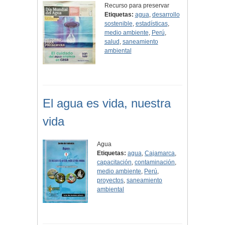
Recurso para preservar
Etiquetas:
agua
,
desarrollo
sostenible
,
estadísticas
,
medio ambiente
,
Perú
,
salud
,
saneamiento
ambiental
El agua es vida, nuestra
vida
Agua
Etiquetas:
agua
,
Cajamarca
,
capacitación
,
contaminación
,
medio ambiente
,
Perú
,
proyectos
,
saneamiento
ambiental