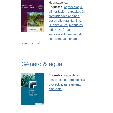
Huancavelica
Etiquetas:
agroecología
,
alimentación
,
capacitación
,
comunidades andinas
,
desarrollo rural
,
familia
,
Huancavelica
,
manuales
,
niñez
,
Perú
,
salud
,
saneamiento ambiental
,
seguridad alimentaria
,
vivienda rural
Género & agua
Etiquetas:
capacitación
,
desarrollo
,
género
,
política
,
proyectos
,
saneamiento
ambiental