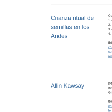
Co
Crianza ritual de
1.
2.
semillas en los
3.
4.
Andes
Et
co
co
re
[01
Allin Kawsay
In
Gr
Et
co
le