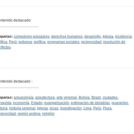
ntenido destacado:
...........................................
iquetas:
comedores populares
,
derechos humanos
,
desarrollo
,
Iglesia
,
incidencia
ítica
,
Perú
,
pobreza
,
política
,
programas sociales
,
reciprocidad
,
resolución de
nflictos
ntenido destacado :
...........................................
iquetas:
arqueología
,
arquitectura
,
arte virreinal
,
Bolivia
,
Brasil
,
ciudades
,
nquista
,
economía
,
Estado
,
evangelización
,
extirpación de idolatrías
,
guaraníes
,
toria
,
historia virreinal
,
Iglesia
,
incas
,
investigación
,
Lima
,
Perú
,
Piura
,
ciprocidad
,
región andina
,
religión