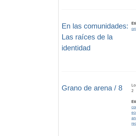
Et
En las comunidades:
or
Las raíces de la
identidad
Lo
Grano de arena / 8
2
Et
co
ec
an
re