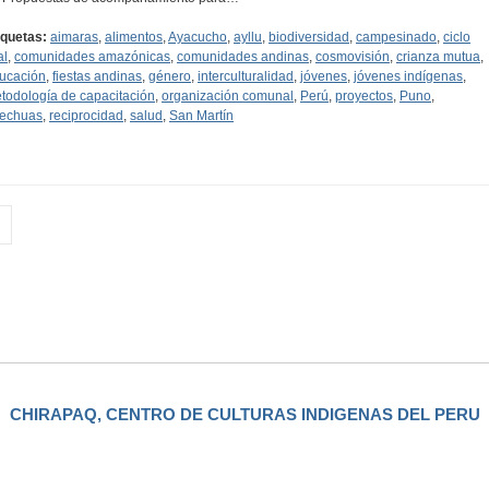
iquetas:
aimaras
,
alimentos
,
Ayacucho
,
ayllu
,
biodiversidad
,
campesinado
,
ciclo
al
,
comunidades amazónicas
,
comunidades andinas
,
cosmovisión
,
crianza mutua
,
ucación
,
fiestas andinas
,
género
,
interculturalidad
,
jóvenes
,
jóvenes indígenas
,
todología de capacitación
,
organización comunal
,
Perú
,
proyectos
,
Puno
,
echuas
,
reciprocidad
,
salud
,
San Martín
CHIRAPAQ, CENTRO DE CULTURAS INDIGENAS DEL PERU