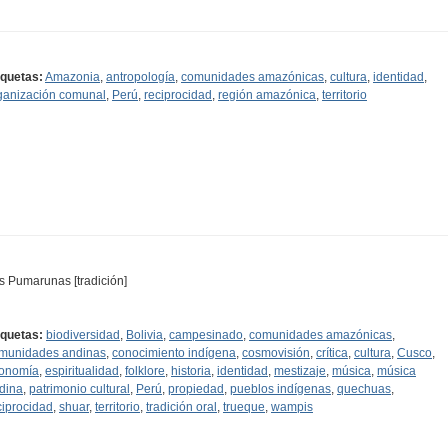
iquetas:
Amazonia
,
antropología
,
comunidades amazónicas
,
cultura
,
identidad
,
ganización comunal
,
Perú
,
reciprocidad
,
región amazónica
,
territorio
s Pumarunas [tradición]
iquetas:
biodiversidad
,
Bolivia
,
campesinado
,
comunidades amazónicas
,
munidades andinas
,
conocimiento indígena
,
cosmovisión
,
crítica
,
cultura
,
Cusco
,
onomía
,
espiritualidad
,
folklore
,
historia
,
identidad
,
mestizaje
,
música
,
música
dina
,
patrimonio cultural
,
Perú
,
propiedad
,
pueblos indígenas
,
quechuas
,
ciprocidad
,
shuar
,
territorio
,
tradición oral
,
trueque
,
wampis