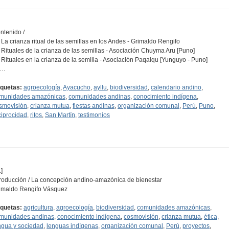
ntenido /
- La crianza ritual de las semillas en los Andes - Grimaldo Rengifo
- Rituales de la crianza de las semillas - Asociación Chuyma Aru [Puno]
- Rituales en la crianza de la semilla - Asociación Paqalqu [Yunguyo - Puno]
-…
iquetas:
agroecología
,
Ayacucho
,
ayllu
,
biodiversidad
,
calendario andino
,
munidades amazónicas
,
comunidades andinas
,
conocimiento indígena
,
smovisión
,
crianza mutua
,
fiestas andinas
,
organización comunal
,
Perú
,
Puno
,
ciprocidad
,
ritos
,
San Martín
,
testimonios
]
troducción / La concepción andino-amazónica de bienestar
imaldo Rengifo Vásquez
iquetas:
agricultura
,
agroecología
,
biodiversidad
,
comunidades amazónicas
,
munidades andinas
,
conocimiento indígena
,
cosmovisión
,
crianza mutua
,
ética
,
ngua y sociedad
,
lenguas indígenas
,
organización comunal
,
Perú
,
proyectos
,