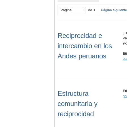
Página
de 3
Página siguiente
[01
Reciprocidad e
Pr
9-
intercambio en los
Et
Andes peruanos
pa
Et
Estructura
po
comunitaria y
reciprocidad