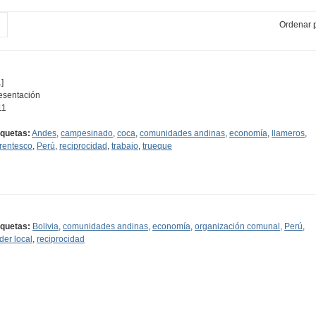
Ordenar p
]
esentación
11
iquetas:
Andes
,
campesinado
,
coca
,
comunidades andinas
,
economía
,
llameros
,
rentesco
,
Perú
,
reciprocidad
,
trabajo
,
trueque
iquetas:
Bolivia
,
comunidades andinas
,
economía
,
organización comunal
,
Perú
,
der local
,
reciprocidad