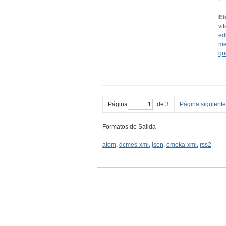
Et
vit
ed
me
qu
Página
de 3
Página siguiente
Formatos de Salida
atom
,
dcmes-xml
,
json
,
omeka-xml
,
rss2