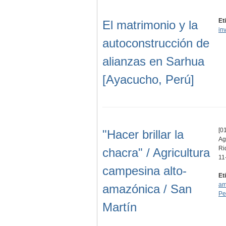
Et
El matrimonio y la
in
autoconstrucción de
alianzas en Sarhua
[Ayacucho, Perú]
[01
"Hacer brillar la
Ag
Ri
chacra" / Agricultura
11
campesina alto-
Et
am
amazónica / San
Pe
Martín