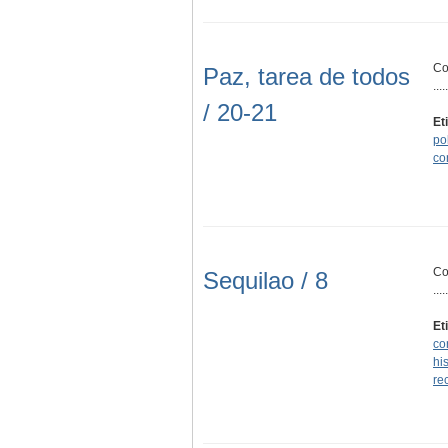
Co
Paz, tarea de todos
.....
/ 20-21
Et
pol
co
Co
Sequilao / 8
.....
Et
co
his
re