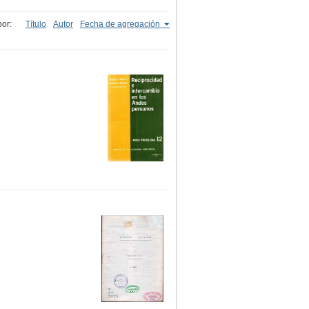
or:
Título
Autor
Fecha de agregación