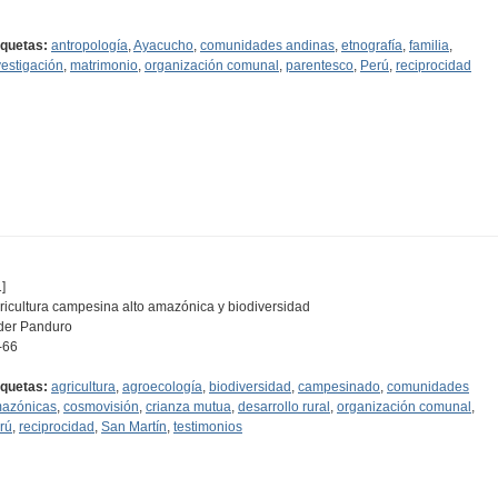
iquetas:
antropología
,
Ayacucho
,
comunidades andinas
,
etnografía
,
familia
,
vestigación
,
matrimonio
,
organización comunal
,
parentesco
,
Perú
,
reciprocidad
]
ricultura campesina alto amazónica y biodiversidad
der Panduro
-66
iquetas:
agricultura
,
agroecología
,
biodiversidad
,
campesinado
,
comunidades
azónicas
,
cosmovisión
,
crianza mutua
,
desarrollo rural
,
organización comunal
,
rú
,
reciprocidad
,
San Martín
,
testimonios