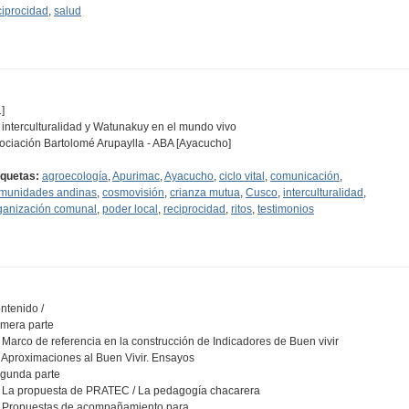
ciprocidad
,
salud
]
 interculturalidad y Watunakuy en el mundo vivo
ociación Bartolomé Arupaylla - ABA [Ayacucho]
iquetas:
agroecología
,
Apurimac
,
Ayacucho
,
ciclo vital
,
comunicación
,
munidades andinas
,
cosmovisión
,
crianza mutua
,
Cusco
,
interculturalidad
,
ganización comunal
,
poder local
,
reciprocidad
,
ritos
,
testimonios
ntenido /
imera parte
- Marco de referencia en la construcción de Indicadores de Buen vivir
- Aproximaciones al Buen Vivir. Ensayos
gunda parte
- La propuesta de PRATEC / La pedagogía chacarera
- Propuestas de acompañamiento para…