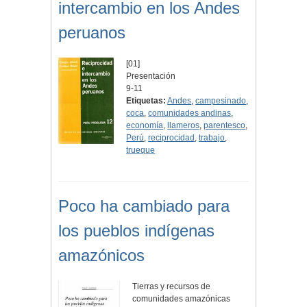
intercambio en los Andes
peruanos
[01]
Presentación
9-11
Etiquetas:
Andes
,
campesinado
,
coca
,
comunidades andinas
,
economía
,
llameros
,
parentesco
,
Perú
,
reciprocidad
,
trabajo
,
trueque
Poco ha cambiado para
los pueblos indígenas
amazónicos
Tierras y recursos de
comunidades amazónicas