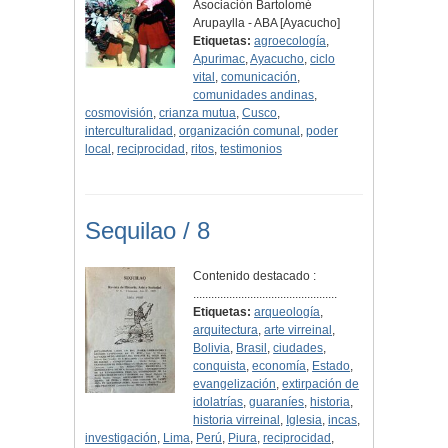
Asociación Bartolomé
Arupaylla - ABA [Ayacucho]
Etiquetas:
agroecología
,
Apurimac
,
Ayacucho
,
ciclo
vital
,
comunicación
,
comunidades andinas
,
cosmovisión
,
crianza mutua
,
Cusco
,
interculturalidad
,
organización comunal
,
poder
local
,
reciprocidad
,
ritos
,
testimonios
Sequilao / 8
Contenido destacado :
................................................
Etiquetas:
arqueología
,
arquitectura
,
arte virreinal
,
Bolivia
,
Brasil
,
ciudades
,
conquista
,
economía
,
Estado
,
evangelización
,
extirpación de
idolatrías
,
guaraníes
,
historia
,
historia virreinal
,
Iglesia
,
incas
,
investigación
,
Lima
,
Perú
,
Piura
,
reciprocidad
,