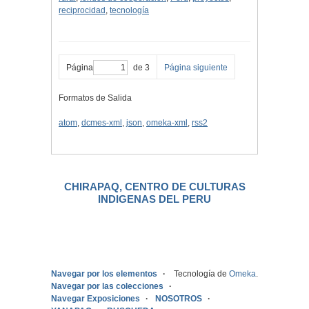
reciprocidad
,
tecnología
Página
de 3
Página siguiente
Formatos de Salida
atom
,
dcmes-xml
,
json
,
omeka-xml
,
rss2
CHIRAPAQ, CENTRO DE CULTURAS
INDIGENAS DEL PERU
.
Navegar por los elementos
Tecnología de
Omeka
.
Navegar por las colecciones
Navegar Exposiciones
NOSOTROS