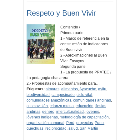
Respeto y Buen Vivir
Contenido /
Primera parte
1.- Marco de referencia en la
construcción de Indicadores
de Buen vivir
2.- Aproximaciones al Buen
Vivir. Ensayos
Segunda parte
1.- La propuesta de PRATEC /
La pedagogía chacarera
2.- Propuestas de acompañamiento para…
Etiquetas:
aimaras
,
alimentos
,
Ayacucho
,
ayllu
,
biodiversidad
,
campesinado
,
ciclo vital
,
comunidades amazónicas
,
comunidades andinas
,
cosmovisión
,
crianza mutua
,
educación
,
fiestas
andinas
,
género
,
interculturalidad
,
jóvenes
,
jóvenes indígenas
,
metodología de capacitación
,
organización comunal
,
Perú
,
proyectos
,
Puno
,
quechuas
,
reciprocidad
,
salud
,
San Martín