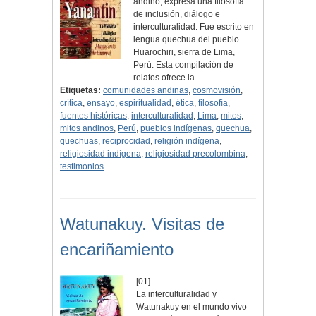
andino, expresa una filosofía
de inclusión, diálogo e
interculturalidad. Fue escrito en
lengua quechua del pueblo
Huarochiri, sierra de Lima,
Perú. Esta compilación de
relatos ofrece la…
Etiquetas:
comunidades andinas
,
cosmovisión
,
crítica
,
ensayo
,
espiritualidad
,
ética
,
filosofía
,
fuentes históricas
,
interculturalidad
,
Lima
,
mitos
,
mitos andinos
,
Perú
,
pueblos indígenas
,
quechua
,
quechuas
,
reciprocidad
,
religión indígena
,
religiosidad indígena
,
religiosidad precolombina
,
testimonios
Watunakuy. Visitas de
encariñamiento
[01]
La interculturalidad y
Watunakuy en el mundo vivo