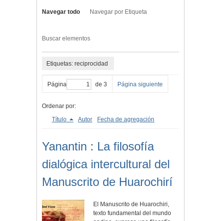
Navegar todo
Navegar por Etiqueta
Buscar elementos
Etiquetas: reciprocidad
Página
de 3
Página siguiente
Ordenar por:
Título
Autor
Fecha de agregación
Yanantin : La filosofía
dialógica intercultural del
Manuscrito de Huarochirí
El Manuscrito de Huarochiri,
texto fundamental del mundo