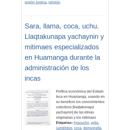
región andina
,
religión
Sara, llama, coca, uchu.
Llaqtakunapa yachaynin y
mitimaes especializados
en Huamanga durante la
administración de los
incas
Política económica del Estado
Inca en Huamanga, usando en
su beneficio los conocimientos
colectivos [llaqtakunapa
yachaynin] de las etnias
originarias y los mitimaes
Etiquetas:
Ayacucho
,
ayllu
,
camélidos
,
coca
,
demografía
,