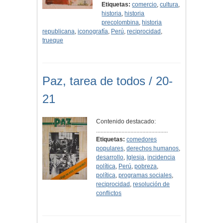
Etiquetas:
comercio
,
cultura
,
historia
,
historia
precolombina
,
historia
republicana
,
iconografía
,
Perú
,
reciprocidad
,
trueque
Paz, tarea de todos / 20-
21
Contenido destacado:
................................................
Etiquetas:
comedores
populares
,
derechos humanos
,
desarrollo
,
Iglesia
,
incidencia
política
,
Perú
,
pobreza
,
política
,
programas sociales
,
reciprocidad
,
resolución de
conflictos