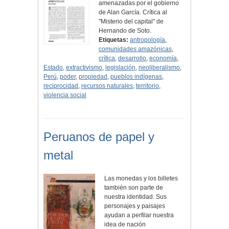
amenazadas por el gobierno
de Alan García. Crítica al
"Misterio del capital" de
Hernando de Soto.
Etiquetas:
antropología
,
comunidades amazónicas
,
crítica
,
desarrollo
,
economía
,
Estado
,
extractivismo
,
legislación
,
neoliberalismo
,
Perú
,
poder
,
propiedad
,
pueblos indígenas
,
reciprocidad
,
recursos naturales
,
territorio
,
violencia social
Peruanos de papel y
metal
Las monedas y los billetes
también son parte de
nuestra identidad. Sus
personajes y paisajes
ayudan a perfilar nuestra
idea de nación