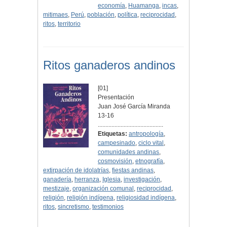
economía
,
Huamanga
,
incas
,
mitimaes
,
Perú
,
población
,
política
,
reciprocidad
,
ritos
,
territorio
Ritos ganaderos andinos
[01]
Presentación
Juan José García Miranda
13-16
...........................................
Etiquetas:
antropología
,
campesinado
,
ciclo vital
,
comunidades andinas
,
cosmovisión
,
etnografía
,
extirpación de idolatrías
,
fiestas andinas
,
ganadería
,
herranza
,
Iglesia
,
investigación
,
mestizaje
,
organización comunal
,
reciprocidad
,
religión
,
religión indígena
,
religiosidad indígena
,
ritos
,
sincretismo
,
testimonios