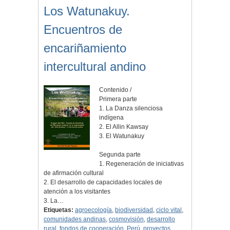
Los Watunakuy.
Encuentros de
encariñamiento
intercultural andino
Contenido /
Primera parte
1. La Danza silenciosa
indígena
2. El Allin Kawsay
3. El Watunakuy
Segunda parte
1. Regeneración de iniciativas
de afirmación cultural
2. El desarrollo de capacidades locales de
atención a los visitantes
3. La…
Etiquetas:
agroecología
,
biodiversidad
,
ciclo vital
,
comunidades andinas
,
cosmovisión
,
desarrollo
rural
,
fondos de cooperación
,
Perú
,
proyectos
,