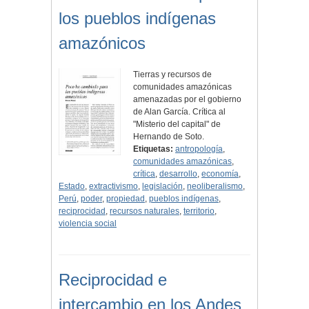
los pueblos indígenas
amazónicos
Tierras y recursos de
comunidades amazónicas
amenazadas por el gobierno
de Alan García. Crítica al
"Misterio del capital" de
Hernando de Soto.
Etiquetas:
antropología
,
comunidades amazónicas
,
crítica
,
desarrollo
,
economía
,
Estado
,
extractivismo
,
legislación
,
neoliberalismo
,
Perú
,
poder
,
propiedad
,
pueblos indígenas
,
reciprocidad
,
recursos naturales
,
territorio
,
violencia social
Reciprocidad e
intercambio en los Andes