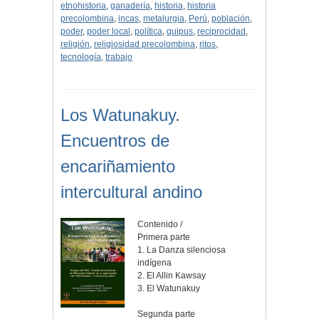
etnohistoria
,
ganadería
,
historia
,
historia
precolombina
,
incas
,
metalurgia
,
Perú
,
población
,
poder
,
poder local
,
política
,
quipus
,
reciprocidad
,
religión
,
religiosidad precolombina
,
ritos
,
tecnología
,
trabajo
Los Watunakuy.
Encuentros de
encariñamiento
intercultural andino
Contenido /
Primera parte
1. La Danza silenciosa
indígena
2. El Allin Kawsay
3. El Watunakuy
Segunda parte