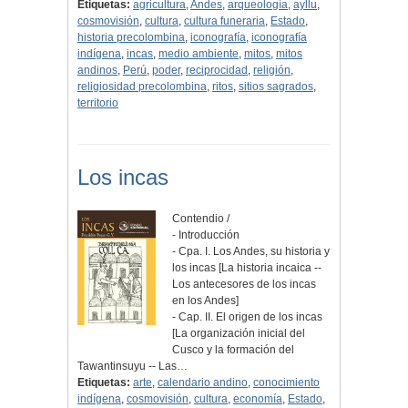
Etiquetas:
agricultura
,
Andes
,
arqueología
,
ayllu
,
cosmovisión
,
cultura
,
cultura funeraria
,
Estado
,
historia precolombina
,
iconografía
,
iconografía
indígena
,
incas
,
medio ambiente
,
mitos
,
mitos
andinos
,
Perú
,
poder
,
reciprocidad
,
religión
,
religiosidad precolombina
,
ritos
,
sitios sagrados
,
territorio
Los incas
Contendio /
- Introducción
- Cpa. I. Los Andes, su historia y
los incas [La historia incaica --
Los antecesores de los incas
en los Andes]
- Cap. II. El origen de los incas
[La organización inicial del
Cusco y la formación del
Tawantinsuyu -- Las…
Etiquetas:
arte
,
calendario andino
,
conocimiento
indígena
,
cosmovisión
,
cultura
,
economía
,
Estado
,