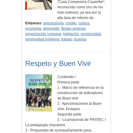
"Casa Campesina Cayambe",
reconocido como uno de los
más exitosos, ya sea por la
alta tasa de retorno de…
Etiquetas:
antropología
,
crédito
,
cultura
,
economía
,
etnografía
,
fiestas andinas
,
organización comunal
,
población
,
reciprocidad
,
religiosidad indígena
,
trabajo
,
trueque
Respeto y Buen Vivir
Contenido /
Primera parte
1.- Marco de referencia en la
construcción de Indicadores
de Buen vivir
2.- Aproximaciones al Buen
Vivir. Ensayos
Segunda parte
1.- La propuesta de PRATEC /
La pedagogía chacarera
2.- Propuestas de acompañamiento para…