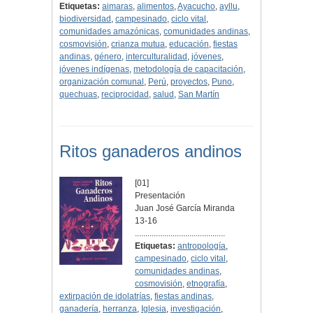
Etiquetas:
aimaras
,
alimentos
,
Ayacucho
,
ayllu
,
biodiversidad
,
campesinado
,
ciclo vital
,
comunidades amazónicas
,
comunidades andinas
,
cosmovisión
,
crianza mutua
,
educación
,
fiestas
andinas
,
género
,
interculturalidad
,
jóvenes
,
jóvenes indígenas
,
metodología de capacitación
,
organización comunal
,
Perú
,
proyectos
,
Puno
,
quechuas
,
reciprocidad
,
salud
,
San Martín
Ritos ganaderos andinos
[01]
Presentación
Juan José García Miranda
13-16
...........................................
Etiquetas:
antropología
,
campesinado
,
ciclo vital
,
comunidades andinas
,
cosmovisión
,
etnografía
,
extirpación de idolatrías
,
fiestas andinas
,
ganadería
,
herranza
,
Iglesia
,
investigación
,