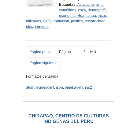
Etiquetas:
Ayacucho
,
ayllu
,
camélidos
,
coca
,
demografía
,
economía
,
Huamanga
,
incas
,
mitimaes
,
Perú
,
población
,
política
,
reciprocidad
,
ritos
,
territorio
Página previa
Página
de 3
Página siguiente
Formatos de Salida
atom
,
dcmes-xml
,
json
,
omeka-xml
,
rss2
CHIRAPAQ, CENTRO DE CULTURAS
INDIGENAS DEL PERU