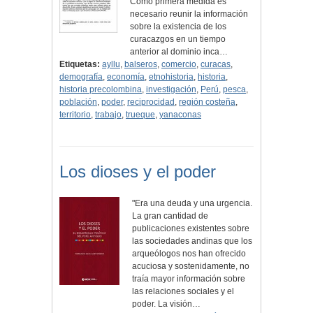
Como primera medida es
necesario reunir la información
sobre la existencia de los
curacazgos en un tiempo
anterior al dominio inca…
Etiquetas:
ayllu
,
balseros
,
comercio
,
curacas
,
demografía
,
economía
,
etnohistoria
,
historia
,
historia precolombina
,
investigación
,
Perú
,
pesca
,
población
,
poder
,
reciprocidad
,
región costeña
,
territorio
,
trabajo
,
trueque
,
yanaconas
Los dioses y el poder
"Era una deuda y una urgencia.
La gran cantidad de
publicaciones existentes sobre
las sociedades andinas que los
arqueólogos nos han ofrecido
acuciosa y sostenidamente, no
traía mayor información sobre
las relaciones sociales y el
poder. La visión…