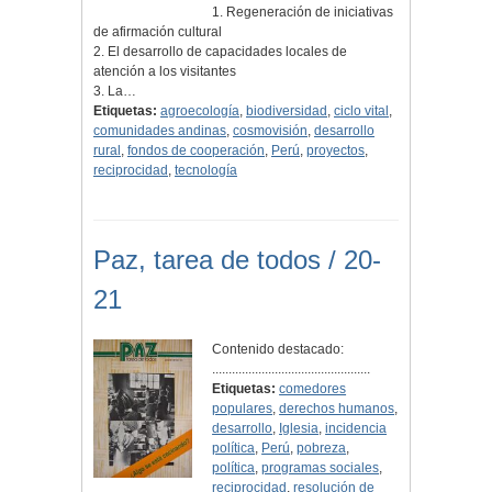
1. Regeneración de iniciativas
de afirmación cultural
2. El desarrollo de capacidades locales de
atención a los visitantes
3. La…
Etiquetas:
agroecología
,
biodiversidad
,
ciclo vital
,
comunidades andinas
,
cosmovisión
,
desarrollo
rural
,
fondos de cooperación
,
Perú
,
proyectos
,
reciprocidad
,
tecnología
Paz, tarea de todos / 20-
21
Contenido destacado:
................................................
Etiquetas:
comedores
populares
,
derechos humanos
,
desarrollo
,
Iglesia
,
incidencia
política
,
Perú
,
pobreza
,
política
,
programas sociales
,
reciprocidad
,
resolución de