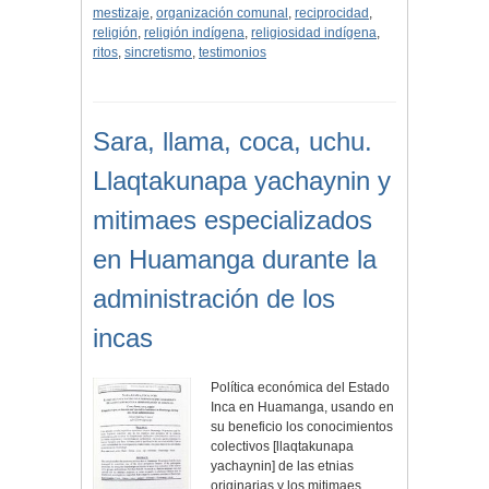
mestizaje
,
organización comunal
,
reciprocidad
,
religión
,
religión indígena
,
religiosidad indígena
,
ritos
,
sincretismo
,
testimonios
Sara, llama, coca, uchu.
Llaqtakunapa yachaynin y
mitimaes especializados
en Huamanga durante la
administración de los
incas
Política económica del Estado
Inca en Huamanga, usando en
su beneficio los conocimientos
colectivos [llaqtakunapa
yachaynin] de las etnias
originarias y los mitimaes