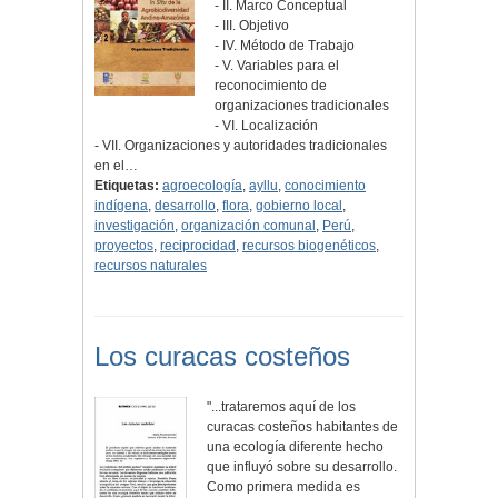
- II. Marco Conceptual
- III. Objetivo
- IV. Método de Trabajo
- V. Variables para el
reconocimiento de
organizaciones tradicionales
- VI. Localización
- VII. Organizaciones y autoridades tradicionales
en el…
Etiquetas:
agroecología
,
ayllu
,
conocimiento
indígena
,
desarrollo
,
flora
,
gobierno local
,
investigación
,
organización comunal
,
Perú
,
proyectos
,
reciprocidad
,
recursos biogenéticos
,
recursos naturales
Los curacas costeños
"...trataremos aquí de los
curacas costeños habitantes de
una ecología diferente hecho
que influyó sobre su desarrollo.
Como primera medida es