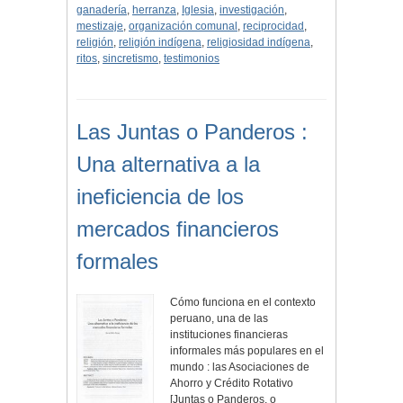
ganadería
,
herranza
,
Iglesia
,
investigación
,
mestizaje
,
organización comunal
,
reciprocidad
,
religión
,
religión indígena
,
religiosidad indígena
,
ritos
,
sincretismo
,
testimonios
Las Juntas o Panderos :
Una alternativa a la
ineficiencia de los
mercados financieros
formales
Cómo funciona en el contexto
peruano, una de las
instituciones financieras
informales más populares en el
mundo : las Asociaciones de
Ahorro y Crédito Rotativo
[Juntas o Panderos, o