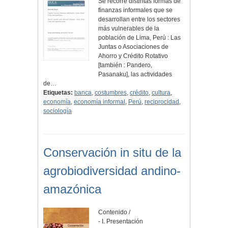
Se recorre distintas formas de
finanzas informales que se
desarrollan entre los sectores
más vulnerables de la
población de Lima, Perú : Las
Juntas o Asociaciones de
Ahorro y Crédito Rotativo
[también : Pandero,
Pasanaku], las actividades
de…
Etiquetas:
banca
,
costumbres
,
crédito
,
cultura
,
economía
,
economía informal
,
Perú
,
reciprocidad
,
sociología
Conservación in situ de la
agrobiodiversidad andino-
amazónica
Contenido /
- I. Presentación