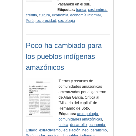
Pasanaku en el sur].
Etiquetas:
banca
,
costumbres
,
crédito
,
cultura
,
economía
,
economía informal
,
Perú
,
reciprocidad
,
sociología
Poco ha cambiado para
los pueblos indígenas
amazónicos
Tierras y recursos de
comunidades amazónicas
amenazadas por el gobierno
de Alan García. Crítica al
"Misterio del capital" de
Hernando de Soto.
Etiquetas:
antropología
,
comunidades amazónicas
,
crítica
,
desarrollo
,
economía
,
Estado
,
extractivismo
,
legislación
,
neoliberalismo
,
Perú
,
poder
,
propiedad
,
pueblos indígenas
,