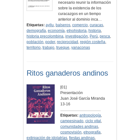
necesario reunir la información
sobre la existencia de los
curacazgos en un tiempo
anterior al dominio inca…
Etiquetas:
ayllu
,
balseros
,
comercio
,
curacas
,
demografía
,
economía
,
etnohistoria
,
historia
,
historia precolombina
,
investigación
,
Perú
,
pesca
,
población
,
poder
,
reciprocidad
,
región costeña
,
territorio
,
trabajo
,
trueque
,
yanaconas
Ritos ganaderos andinos
[01]
Presentación
Juan José García Miranda
13-16
...........................................
Etiquetas:
antropología
,
campesinado
,
ciclo vital
,
comunidades andinas
,
cosmovisión
,
etnografía
,
extirpación de idolatrías
,
fiestas andinas
,