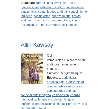
Etiquetas:
agroecología
,
Ayacucho
,
ayllu
,
biodiversidad
,
calendario andino
,
comunidades
amazónicas
,
comunidades andinas
,
conocimiento
indígena
,
cosmovisión
,
crianza mutua
,
fiestas
andinas
,
organización comunal
,
Perú
,
Puno
,
reciprocidad
,
ritos
,
San Martín
,
testimonios
Allin Kawsay
[01]
Introducción / La concepción
andino-amazónica de
bienestar
Grimaldo Rengifo Vásquez
Etiquetas:
agricultura
,
agroecología
,
biodiversidad
,
comunidades amazónicas
,
comunidades andinas
,
conocimiento indígena
,
cosmovisión
,
crianza
mutua
,
ética
,
lengua y sociedad
,
lenguas
indígenas
,
organización comunal
,
Perú
,
proyectos
,
reciprocidad
,
salud