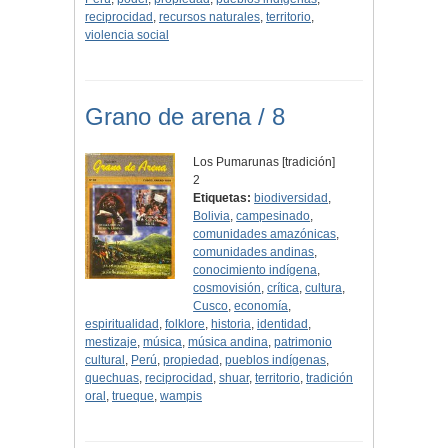
reciprocidad
,
recursos naturales
,
territorio
,
violencia social
Grano de arena / 8
Los Pumarunas [tradición]
2
Etiquetas:
biodiversidad
,
Bolivia
,
campesinado
,
comunidades amazónicas
,
comunidades andinas
,
conocimiento indígena
,
cosmovisión
,
crítica
,
cultura
,
Cusco
,
economía
,
espiritualidad
,
folklore
,
historia
,
identidad
,
mestizaje
,
música
,
música andina
,
patrimonio
cultural
,
Perú
,
propiedad
,
pueblos indígenas
,
quechuas
,
reciprocidad
,
shuar
,
territorio
,
tradición
oral
,
trueque
,
wampis