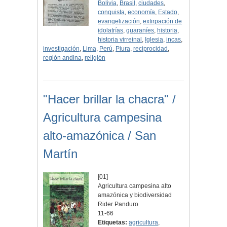
Bolivia
,
Brasil
,
ciudades
,
conquista
,
economía
,
Estado
,
evangelización
,
extirpación de
idolatrías
,
guaraníes
,
historia
,
historia virreinal
,
Iglesia
,
incas
,
investigación
,
Lima
,
Perú
,
Piura
,
reciprocidad
,
región andina
,
religión
"Hacer brillar la chacra" /
Agricultura campesina
alto-amazónica / San
Martín
[01]
Agricultura campesina alto
amazónica y biodiversidad
Rider Panduro
11-66
Etiquetas:
agricultura
,