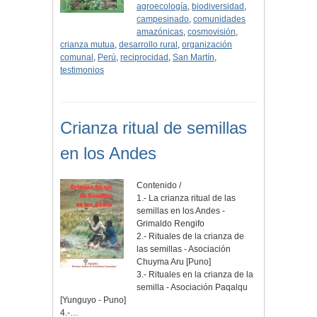
agroecología
,
biodiversidad
,
campesinado
,
comunidades
amazónicas
,
cosmovisión
,
crianza mutua
,
desarrollo rural
,
organización
comunal
,
Perú
,
reciprocidad
,
San Martín
,
testimonios
Crianza ritual de semillas
en los Andes
Contenido /
1.- La crianza ritual de las
semillas en los Andes -
Grimaldo Rengifo
2.- Rituales de la crianza de
las semillas - Asociación
Chuyma Aru [Puno]
3.- Rituales en la crianza de la
semilla - Asociación Paqalqu
[Yunguyo - Puno]
4.-…