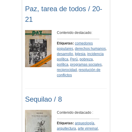
Paz, tarea de todos / 20-
21
Contenido destacado:
................................................
Etiquetas:
comedores
populares
,
derechos humanos
,
desarrollo
,
Iglesia
,
incidencia
política
,
Perú
,
pobreza
,
política
,
programas sociales
,
reciprocidad
,
resolución de
conflictos
Sequilao / 8
Contenido destacado :
................................................
Etiquetas:
arqueología
,
arquitectura
,
arte virreinal
,