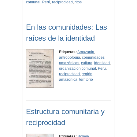
comunal
,
Perú
,
reciprocidad
,
ritos
En las comunidades: Las
raíces de la identidad
Etiquetas:
Amazonia
,
antropología
,
comunidades
amazónicas
,
cultura
,
identidad
,
organización comunal
,
Perú
,
reciprocidad
,
región
amazónica
,
territorio
Estructura comunitaria y
reciprocidad
Etiquetas:
Bolivia
,