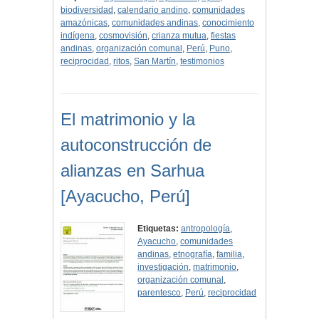
biodiversidad
,
calendario andino
,
comunidades
amazónicas
,
comunidades andinas
,
conocimiento
indígena
,
cosmovisión
,
crianza mutua
,
fiestas
andinas
,
organización comunal
,
Perú
,
Puno
,
reciprocidad
,
ritos
,
San Martín
,
testimonios
El matrimonio y la
autoconstrucción de
alianzas en Sarhua
[Ayacucho, Perú]
Etiquetas:
antropología
,
Ayacucho
,
comunidades
andinas
,
etnografía
,
familia
,
investigación
,
matrimonio
,
organización comunal
,
parentesco
,
Perú
,
reciprocidad