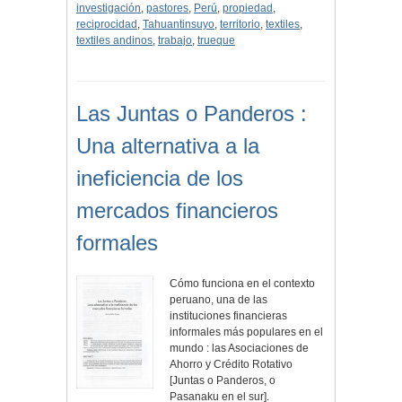
investigación
,
pastores
,
Perú
,
propiedad
,
reciprocidad
,
Tahuantinsuyo
,
territorio
,
textiles
,
textiles andinos
,
trabajo
,
trueque
Las Juntas o Panderos :
Una alternativa a la
ineficiencia de los
mercados financieros
formales
Cómo funciona en el contexto
peruano, una de las
instituciones financieras
informales más populares en el
mundo : las Asociaciones de
Ahorro y Crédito Rotativo
[Juntas o Panderos, o
Pasanaku en el sur].