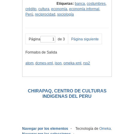
Etiquetas:
banca
,
costumbres
,
crédito
,
cultura
,
economía
,
economía informal
,
Perú
,
reciprocidad
,
sociología
Página
de 3
Página siguiente
Formatos de Salida
atom
,
dcmes-xml
,
json
,
omeka-xml
,
rss2
CHIRAPAQ, CENTRO DE CULTURAS
INDIGENAS DEL PERU
.
Navegar por los elementos
Tecnología de
Omeka
.