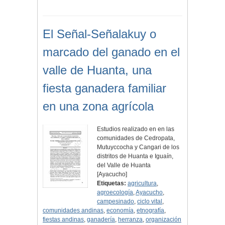
El Señal-Señalakuy o
marcado del ganado en el
valle de Huanta, una
fiesta ganadera familiar
en una zona agrícola
Estudios realizado en en las
comunidades de Cedropata,
Mutuyccocha y Cangari de los
distritos de Huanta e Iguaín,
del Valle de Huanta
[Ayacucho]
Etiquetas:
agricultura
,
agroecología
,
Ayacucho
,
campesinado
,
ciclo vital
,
comunidades andinas
,
economía
,
etnografía
,
fiestas andinas
,
ganadería
,
herranza
,
organización