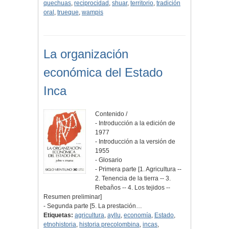
quechuas
,
reciprocidad
,
shuar
,
territorio
,
tradición
oral
,
trueque
,
wampis
La organización
económica del Estado
Inca
Contenido /
- Introducción a la edición de
1977
- Introducción a la versión de
1955
- Glosario
- Primera parte [1. Agricultura --
2. Tenencia de la tierra -- 3.
Rebaños -- 4. Los tejidos --
Resumen preliminar]
- Segunda parte [5. La prestación…
Etiquetas:
agricultura
,
ayllu
,
economía
,
Estado
,
etnohistoria
,
historia precolombina
,
incas
,