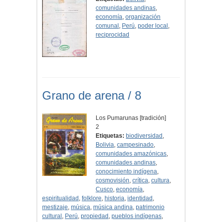
comunidades andinas
,
economía
,
organización
comunal
,
Perú
,
poder local
,
reciprocidad
Grano de arena / 8
Los Pumarunas [tradición]
2
Etiquetas:
biodiversidad
,
Bolivia
,
campesinado
,
comunidades amazónicas
,
comunidades andinas
,
conocimiento indígena
,
cosmovisión
,
crítica
,
cultura
,
Cusco
,
economía
,
espiritualidad
,
folklore
,
historia
,
identidad
,
mestizaje
,
música
,
música andina
,
patrimonio
cultural
,
Perú
,
propiedad
,
pueblos indígenas
,