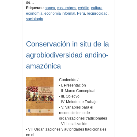
de…
Etiquetas:
banca
,
costumbres
,
crédito
,
cultura
,
economía
,
economía informal
,
Perú
,
reciprocidad
,
sociología
Conservación in situ de la
agrobiodiversidad andino-
amazónica
Contenido /
- I. Presentación
- II. Marco Conceptual
- III. Objetivo
- IV. Método de Trabajo
- V. Variables para el
reconocimiento de
organizaciones tradicionales
- VI. Localización
- VII. Organizaciones y autoridades tradicionales
en el…