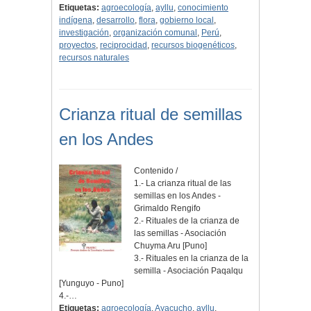
Etiquetas:
agroecología
,
ayllu
,
conocimiento
indígena
,
desarrollo
,
flora
,
gobierno local
,
investigación
,
organización comunal
,
Perú
,
proyectos
,
reciprocidad
,
recursos biogenéticos
,
recursos naturales
Crianza ritual de semillas
en los Andes
Contenido /
1.- La crianza ritual de las
semillas en los Andes -
Grimaldo Rengifo
2.- Rituales de la crianza de
las semillas - Asociación
Chuyma Aru [Puno]
3.- Rituales en la crianza de la
semilla - Asociación Paqalqu
[Yunguyo - Puno]
4.-…
Etiquetas:
agroecología
,
Ayacucho
,
ayllu
,