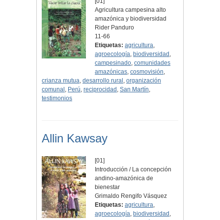
[01]
Agricultura campesina alto
amazónica y biodiversidad
Rider Panduro
11-66
Etiquetas:
agricultura
,
agroecología
,
biodiversidad
,
campesinado
,
comunidades
amazónicas
,
cosmovisión
,
crianza mutua
,
desarrollo rural
,
organización
comunal
,
Perú
,
reciprocidad
,
San Martín
,
testimonios
Allin Kawsay
[01]
Introducción / La concepción
andino-amazónica de
bienestar
Grimaldo Rengifo Vásquez
Etiquetas:
agricultura
,
agroecología
,
biodiversidad
,