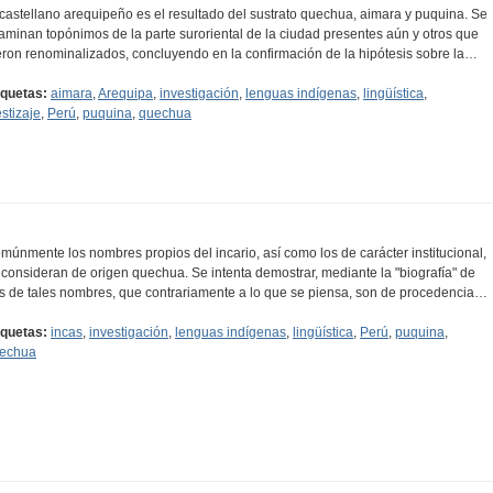
 castellano arequipeño es el resultado del sustrato quechua, aimara y puquina. Se
aminan topónimos de la parte suroriental de la ciudad presentes aún y otros que
eron renominalizados, concluyendo en la confirmación de la hipótesis sobre la…
iquetas:
aimara
,
Arequipa
,
investigación
,
lenguas indígenas
,
lingüística
,
stizaje
,
Perú
,
puquina
,
quechua
múnmente los nombres propios del incario, así como los de carácter institucional,
 consideran de origen quechua. Se intenta demostrar, mediante la "biografía" de
s de tales nombres, que contrariamente a lo que se piensa, son de procedencia…
iquetas:
incas
,
investigación
,
lenguas indígenas
,
lingüística
,
Perú
,
puquina
,
echua