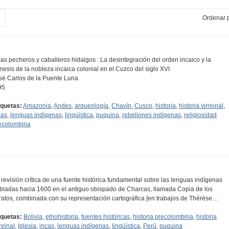
Ordenar p
cas pecheros y caballeros hidalgos : La desintegración del orden incaico y la
nesis de la nobleza incaica colonial en el Cuzco del siglo XVI
sé Carlos de la Puente Luna
95
iquetas:
Amazonia
,
Andes
,
arqueología
,
Chavín
,
Cusco
,
historia
,
historia virreinal
,
cas
,
lenguas indígenas
,
lingüística
,
puquina
,
rebeliones indígenas
,
religiosidad
ecolombina
 revisión crítica de una fuente histórica fundamental sobre las lenguas indígenas
bladas hacia 1600 en el antiguo obispado de Charcas, llamada Copia de los
ratos, combinada con su representación cartográfica [en trabajos de Thérèse…
iquetas:
Bolivia
,
etnohistoria
,
fuentes históricas
,
historia precolombina
,
historia
reinal
,
Iglesia
,
incas
,
lenguas indígenas
,
lingüística
,
Perú
,
puquina