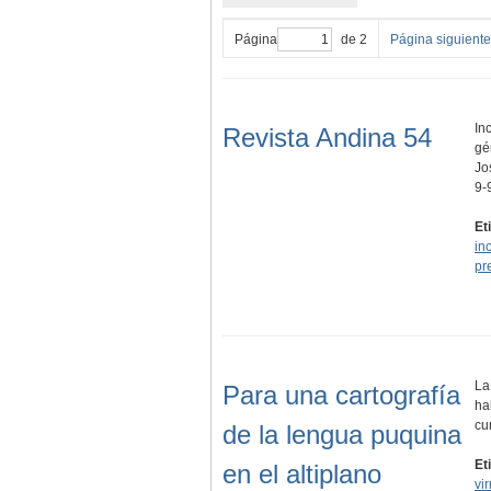
Página
de 2
Página siguiente
In
Revista Andina 54
gé
Jo
9-
Et
in
pr
La
Para una cartografía
ha
cu
de la lengua puquina
Et
en el altiplano
vir