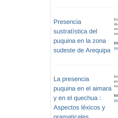
Es
Presencia
de
re
sustratística del
su
puquina en la zona
Et
pu
sudeste de Arequipa
Ex
La presencia
po
hu
puquina en el aimara
Et
y en el quechua :
lin
Aspectos léxicos y
gramaticales