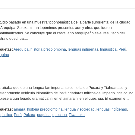
tudio basado en una muestra toponomástica de la parte suroriental de la ciudad
 Arequipa. Se examinan topónimos presentes aún y otros que fueron
nominalizados. Se concluye que el castellano arequipeño es el resultado del
strato quechua,…
iquetas:
Arequipa
,
historia precolombina
,
lenguas indígenas
,
lingüística
,
Perú
,
quina
trañaba que de una lengua tan importante como la de Pucará y Tiahuanaco, y
steriormente vehículo idiomático de los fundadores míticos del imperio incaico, no
biese algún legado gramatical ni en el aimara ni en el quechua. El examen e…
iquetas:
aimara
,
historia precolombina
,
lengua y sociedad
,
lenguas indígenas
,
güística
,
Perú
,
Pukara
,
puquina
,
quechua
,
Tiwanaku