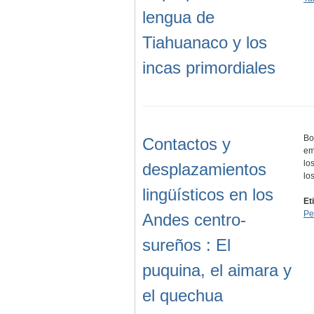
lengua de
Tiahuanaco y los
incas primordiales
Bo
Contactos y
em
lo
desplazamientos
lo
lingüísticos en los
Et
Pe
Andes centro-
sureños : El
puquina, el aimara y
el quechua