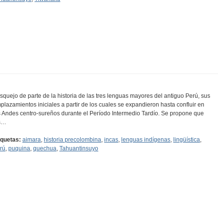
squejo de parte de la historia de las tres lenguas mayores del antiguo Perú, sus
plazamientos iniciales a partir de los cuales se expandieron hasta confluir en
s Andes centro-sureños durante el Período Intermedio Tardío. Se propone que
s…
iquetas:
aimara
,
historia precolombina
,
incas
,
lenguas indígenas
,
lingüística
,
rú
,
puquina
,
quechua
,
Tahuantinsuyo