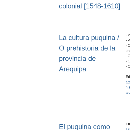
colonial [1548-1610]
Co
La cultura puquina /
- 
- 
O prehistoria de la
pr
- 
provincia de
- C
- 
Arequipa
Et
ar
his
te
Et
El puquina como
Ta