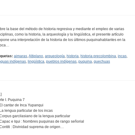
bre la base del método de historia regresiva y mediante el empleo de varias
sciplinas, como la historia, la arqueología y la lingüística, el presente artículo
opone una interpretación de la historia de los últimos puquinahablantes en la
poca…
iquetas:
aimaras
,
Altiplano
,
arqueología
,
historia
,
historia precolombina
,
incas
,
nguas indígenas
,
lingüística
,
pueblos indígenas
,
puquina
,
quechuas
]
rte I. Puquina 7
 El cantar de Inca Yupanqui
 La lengua particular de los incas
 Corpus garcilasiano de la lengua particular
 Capac e Iqui : Nombres puquinas de rango señorial
 Contiti : Divinidad suprema de origen…