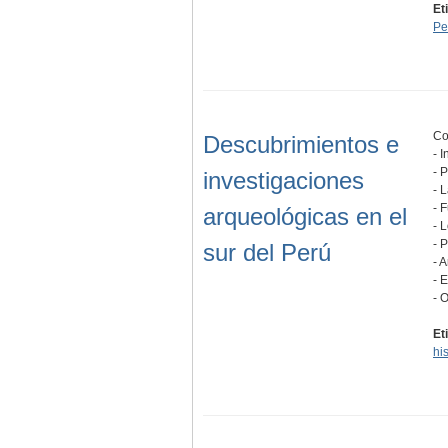
Et
Pe
Co
Descubrimientos e
- 
- 
investigaciones
- 
- 
arqueológicas en el
- 
- 
sur del Perú
- 
- 
- 
Et
his