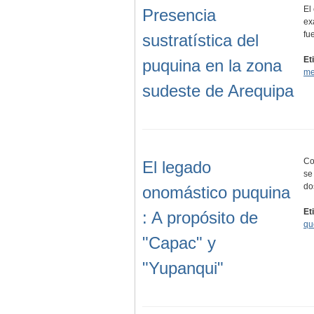
El
Presencia
ex
fu
sustratística del
Et
puquina en la zona
me
sudeste de Arequipa
Co
El legado
se
do
onomástico puquina
Et
: A propósito de
qu
"Capac" y
"Yupanqui"