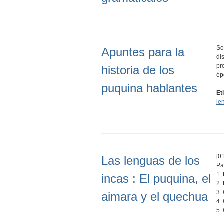
So
Apuntes para la
di
pr
historia de los
é
puquina hablantes
Et
le
[01
Las lenguas de los
Pa
1.
incas : El puquina, el
2.
3.
aimara y el quechua
4.
5.