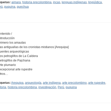
iquetas:
aimara
,
historia precolombina
,
incas
,
lenguas indígenas
,
lingüística
,
rú
,
puquina
,
quechua
ntenido /
Introducción
Primero los amautas
Las antiguallas de los cronistas mistianos [Arequipa]
Fuentes arqueológicas
Los petroglifos de La Caldera
Petroglifos de Pajchana
Arte plumario
Excepcional arte rupestre
Otros…
iquetas:
Arequipa
,
arqueología
,
arte indígena
,
arte precolombino
,
arte rupestre
,
toria
,
historia precolombina
,
investigación
,
Perú
,
puquina