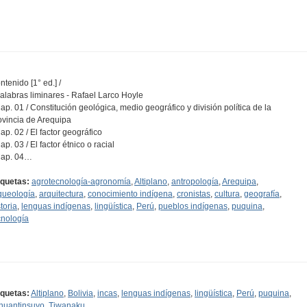
ntenido [1° ed.] /
Palabras liminares - Rafael Larco Hoyle
Cap. 01 / Constitución geológica, medio geográfico y división política de la
ovincia de Arequipa
Cap. 02 / El factor geográfico
ap. 03 / El factor étnico o racial
Cap. 04…
iquetas:
agrotecnología-agronomía
,
Altiplano
,
antropología
,
Arequipa
,
queología
,
arquitectura
,
conocimiento indígena
,
cronistas
,
cultura
,
geografía
,
toria
,
lenguas indígenas
,
lingüística
,
Perú
,
pueblos indígenas
,
puquina
,
cnología
iquetas:
Altiplano
,
Bolivia
,
incas
,
lenguas indígenas
,
lingüística
,
Perú
,
puquina
,
huantinsuyo
,
Tiwanaku