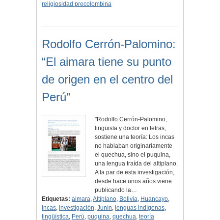
religiosidad precolombina
Rodolfo Cerrón-Palomino:
“El aimara tiene su punto
de origen en el centro del
Perú”
"Rodolfo Cerrón-Palomino,
lingüista y doctor en letras,
sostiene una teoría: Los incas
no hablaban originariamente
el quechua, sino el puquina,
una lengua traída del altiplano.
A la par de esta investigación,
desde hace unos años viene
publicando la…
Etiquetas:
aimara
,
Altiplano
,
Bolivia
,
Huancayo
,
incas
,
investigación
,
Junín
,
lenguas indígenas
,
lingüística
,
Perú
,
puquina
,
quechua
,
teoría