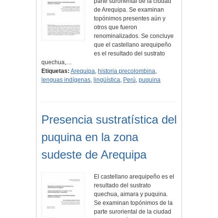
parte suroriental de la ciudad
de Arequipa. Se examinan
topónimos presentes aún y
otros que fueron
renominalizados. Se concluye
que el castellano arequipeño
es el resultado del sustrato
quechua,…
Etiquetas:
Arequipa
,
historia precolombina
,
lenguas indígenas
,
lingüística
,
Perú
,
puquina
Presencia sustratística del
puquina en la zona
sudeste de Arequipa
El castellano arequipeño es el
resultado del sustrato
quechua, aimara y puquina.
Se examinan topónimos de la
parte suroriental de la ciudad