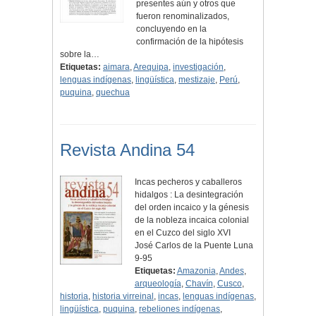
presentes aún y otros que
fueron renominalizados,
concluyendo en la
confirmación de la hipótesis
sobre la…
Etiquetas:
aimara
,
Arequipa
,
investigación
,
lenguas indígenas
,
lingüística
,
mestizaje
,
Perú
,
puquina
,
quechua
Revista Andina 54
Incas pecheros y caballeros
hidalgos : La desintegración
del orden incaico y la génesis
de la nobleza incaica colonial
en el Cuzco del siglo XVI
José Carlos de la Puente Luna
9-95
Etiquetas:
Amazonia
,
Andes
,
arqueología
,
Chavín
,
Cusco
,
historia
,
historia virreinal
,
incas
,
lenguas indígenas
,
lingüística
,
puquina
,
rebeliones indígenas
,