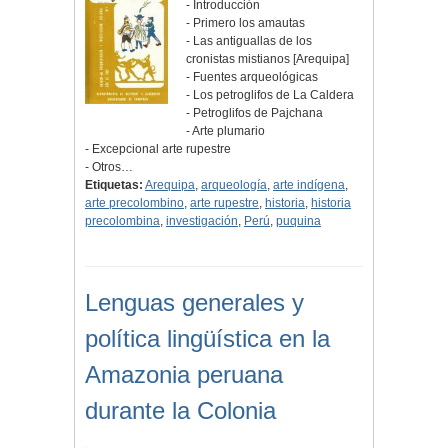
- Introducción
- Primero los amautas
- Las antiguallas de los
cronistas mistianos [Arequipa]
- Fuentes arqueológicas
- Los petroglifos de La Caldera
- Petroglifos de Pajchana
- Arte plumario
- Excepcional arte rupestre
- Otros…
Etiquetas:
Arequipa
,
arqueología
,
arte indígena
,
arte precolombino
,
arte rupestre
,
historia
,
historia
precolombina
,
investigación
,
Perú
,
puquina
Lenguas generales y
política lingüística en la
Amazonia peruana
durante la Colonia