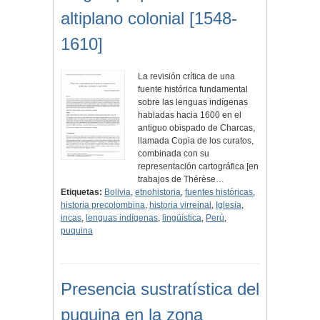
altiplano colonial [1548-
1610]
La revisión crítica de una
fuente histórica fundamental
sobre las lenguas indígenas
habladas hacia 1600 en el
antiguo obispado de Charcas,
llamada Copia de los curatos,
combinada con su
representación cartográfica [en
trabajos de Thérèse…
Etiquetas:
Bolivia
,
etnohistoria
,
fuentes históricas
,
historia precolombina
,
historia virreinal
,
Iglesia
,
incas
,
lenguas indígenas
,
lingüística
,
Perú
,
puquina
Presencia sustratística del
puquina en la zona