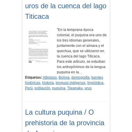
uros de la cuenca del lago
Titicaca
"En la temprana época
colonial, el puquina era uno de
los tres idiomas generales,
juntamente con el aimara y el
quechua, que se utilizaron en
la cuenca del lago Titicaca.
Para este artículo, se estudian
los antropónimos de la lengua
puquina en la…
Etiquetas:
Altiplano
,
Bolivia
,
demografía
,
fuentes
históricas
,
historia
,
lenguas indígenas
,
lingüística
,
Perú
,
población
,
puquina
,
Tiwanaku
,
urus
La cultura puquina / O
prehistoria de la provincia