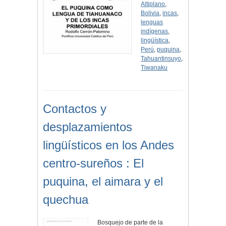
Altiplano
,
Bolivia
,
incas
,
lenguas
indígenas
,
lingüística
,
Perú
,
puquina
,
Tahuantinsuyo
,
Tiwanaku
Contactos y
desplazamientos
lingüísticos en los Andes
centro-sureños : El
puquina, el aimara y el
quechua
Bosquejo de parte de la