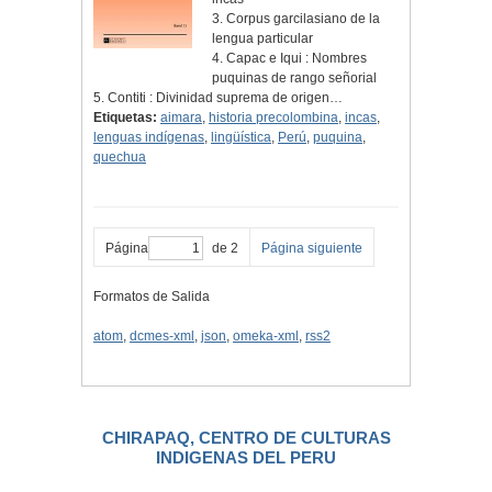
3. Corpus garcilasiano de la
lengua particular
4. Capac e Iqui : Nombres
puquinas de rango señorial
5. Contiti : Divinidad suprema de origen…
Etiquetas:
aimara
,
historia precolombina
,
incas
,
lenguas indígenas
,
lingüística
,
Perú
,
puquina
,
quechua
Página
de 2
Página siguiente
Formatos de Salida
atom
,
dcmes-xml
,
json
,
omeka-xml
,
rss2
CHIRAPAQ, CENTRO DE CULTURAS
INDIGENAS DEL PERU