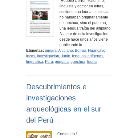
"Rodolfo Cerrón-Palomino,
lingüista y doctor en letras,
sostiene una teoría: Los incas
no hablaban originariamente
el quechua, sino el puquina,
una lengua traída del altiplano.
A la par de esta investigación,
desde hace unos años viene
publicando la…
Etiquetas:
aimara
,
Altiplano
,
Bolivia
,
Huancayo
,
incas
,
investigación
,
Junín
,
lenguas indígenas
,
lingüística
,
Perú
,
puquina
,
quechua
,
teoría
Descubrimientos e
investigaciones
arqueológicas en el sur
del Perú
Contenido /