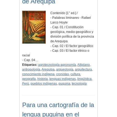
de Arequipa
Contenido [1° ed.] /
- Palabras liminares - Rafael
Larco Hoyle
- Cap. 01 / Constitución
geológica, medio geográfico y
división política de la provincia
de Arequipa
- Cap. 02 / El factor geográfico
- Cap. 03 / El factor étnico o
racial
- Cap. 04…
Etiquetas:
agrotecnología-agronomía
,
Altiplano
,
antropología
,
Arequipa
,
arqueología
,
arquitectura
,
conocimiento indígena
,
cronistas
,
cultura
,
geografía
,
historia
,
lenguas indígenas
,
lingüística
,
Perú
,
pueblos indígenas
,
puquina
,
tecnología
Para una cartografía de la
lengua puquina en el