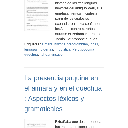
historia de las tres lenguas
mayores del antiguo Perú, sus
emplazamientos iniciales a
partir de los cuales se
expandieron hasta confluir en
los Andes centro-sureños
durante el Período Intermedio
Tardío. Se propone que los…
Etiquetas:
aimara
,
historia precolombina
,
incas
,
lenguas indígenas
,
lingüística
,
Perú
,
puquina
,
quechua
,
Tahuantinsuyo
La presencia puquina en
el aimara y en el quechua
: Aspectos léxicos y
gramaticales
Extrañaba que de una lengua
tan importante como la de