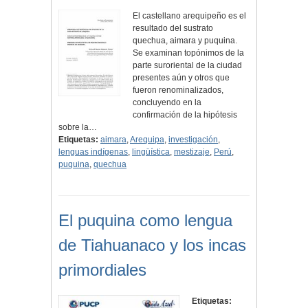
El castellano arequipeño es el
resultado del sustrato
quechua, aimara y puquina.
Se examinan topónimos de la
parte suroriental de la ciudad
presentes aún y otros que
fueron renominalizados,
concluyendo en la
confirmación de la hipótesis
sobre la…
Etiquetas:
aimara
,
Arequipa
,
investigación
,
lenguas indígenas
,
lingüística
,
mestizaje
,
Perú
,
puquina
,
quechua
El puquina como lengua
de Tiahuanaco y los incas
primordiales
Etiquetas: