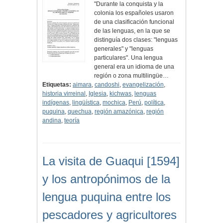
"Durante la conquista y la
colonia los españoles usaron
de una clasificación funcional
de las lenguas, en la que se
distinguía dos clases: "lenguas
generales" y "lenguas
particulares". Una lengua
general era un idioma de una
región o zona multilingüe…
Etiquetas:
aimara
,
candoshi
,
evangelización
,
historia virreinal
,
Iglesia
,
kichwas
,
lenguas
indígenas
,
lingüística
,
mochica
,
Perú
,
política
,
puquina
,
quechua
,
región amazónica
,
región
andina
,
teoría
La visita de Guaqui [1594]
y los antropónimos de la
lengua puquina entre los
pescadores y agricultores