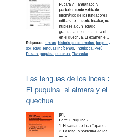
Pucará y Tiahuanaco, y
posteriormente vehículo
idiomático de los fundadores
míticos del imperio incaico, no
hubiese algún legado
gramatical ni en el aimara ni
en el quechua. El examen e…
Etiquetas:
aimara
,
historia precolombina
,
lengua y
sociedad
,
lenguas indígenas
,
lingüística
,
Perú
,
Pukara
,
puquina
,
quechua
,
Tiwanaku
Las lenguas de los incas :
El puquina, el aimara y el
quechua
[01]
Parte I. Puquina 7
1. El cantar de Inca Yupanqui
2. La lengua particular de los
incas