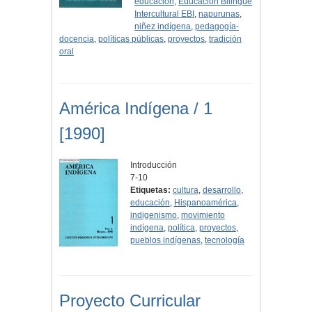
educación
,
Educación Bilingüe
Intercultural EBI
,
napurunas
,
niñez indígena
,
pedagogía-
docencia
,
políticas públicas
,
proyectos
,
tradición
oral
América Indígena / 1
[1990]
Introducción
7-10
Etiquetas:
cultura
,
desarrollo
,
educación
,
Hispanoamérica
,
indigenismo
,
movimiento
indígena
,
política
,
proyectos
,
pueblos indígenas
,
tecnología
Proyecto Curricular