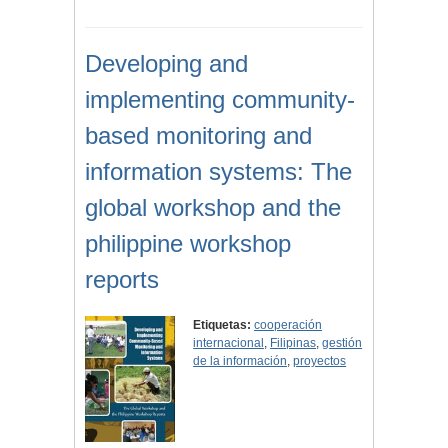
Developing and
implementing community-
based monitoring and
information systems: The
global workshop and the
philippine workshop
reports
Etiquetas:
cooperación
internacional
,
Filipinas
,
gestión
de la información
,
proyectos