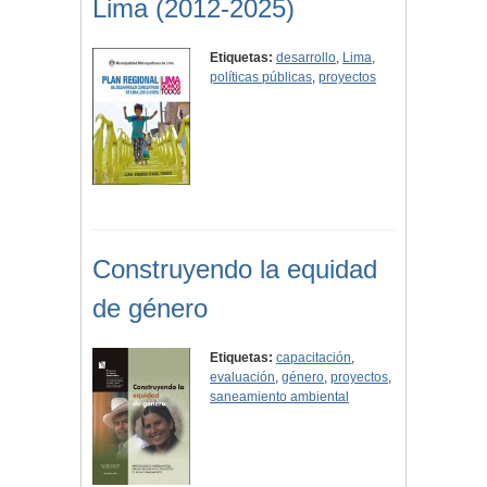
Lima (2012-2025)
Etiquetas:
desarrollo
,
Lima
,
políticas públicas
,
proyectos
Construyendo la equidad
de género
Etiquetas:
capacitación
,
evaluación
,
género
,
proyectos
,
saneamiento ambiental