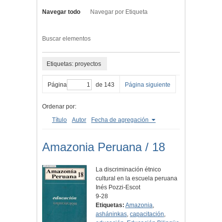
Navegar todo
Navegar por Etiqueta
Buscar elementos
Etiquetas: proyectos
Página
de 143
Página siguiente
Ordenar por:
Título
Autor
Fecha de agregación
Amazonia Peruana / 18
La discriminación étnico
cultural en la escuela peruana
Inés Pozzi-Escot
9-28
Etiquetas:
Amazonia
,
asháninkas
,
capacitación
,