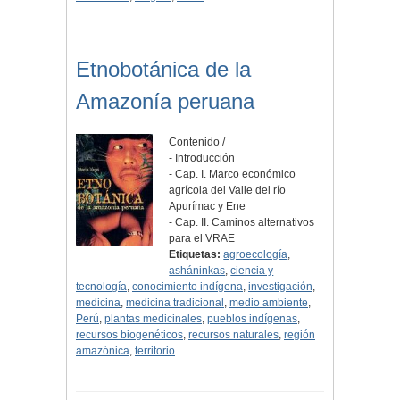
Etnobotánica de la
Amazonía peruana
Contenido /
- Introducción
- Cap. I. Marco económico
agrícola del Valle del río
Apurímac y Ene
- Cap. II. Caminos alternativos
para el VRAE
Etiquetas:
agroecología
,
asháninkas
,
ciencia y
tecnología
,
conocimiento indígena
,
investigación
,
medicina
,
medicina tradicional
,
medio ambiente
,
Perú
,
plantas medicinales
,
pueblos indígenas
,
recursos biogenéticos
,
recursos naturales
,
región
amazónica
,
territorio