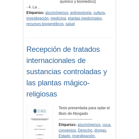
químico y biomédico]
- 4. La…
Etiquetas:
alucinógenos
,
antropología
,
cultura
,
investigación
,
medicina
,
plantas medicinales
,
recursos biogenéticos
,
salud
Recepción de tratados
internacionales de
sustancias controladas y
las plantas mágico-
religiosas
Tesis presentada para optar el
título de Abogado
---------------------------
Etiquetas:
alucinógenos
,
coca
,
convenios
,
Derecho
,
drogas
,
Estado
,
investigación
,