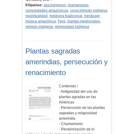
Etiquetas:
alucinógenos
,
chamanismo
,
comunidades amazónicas
,
conocimiento indígena
,
espiritualidad
,
medicina tradicional
,
mestizaje
,
música amazónica
,
Perú
,
plantas medicinales
,
religión indígena
,
religiosidad indígena
Plantas sagradas
amerindias, persecución y
renacimiento
Contenido /
- Antigüedad del uso de
plantas agradas en las
Américas
- Persecución de las plantas
sagradas y religiosidad
amerindia
- Chamanismo
- Revalorización de lo