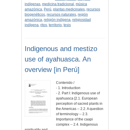
indígenas
,
medicina tradicional
,
música
amazónica
,
Perú
,
plantas medicinales
,
recursos
biogenéticos
,
recursos naturales
,
región
amazónica
,
religión indígena
,
religiosidad
indígena
,
ritos
,
territorio
,
tesis
Indigenous and mestizo
use of ayahuasca. An
overview [in Perú]
Contenido /
- 1. Introduction
- 2. Part I: Indigenous use of
ayahuasca [2.1. European
perception of sacred plants in
the Americas -- 2.2. A question
of terminology -- 2.3.
Importance of the caapi
complex -- 2.4. Indigenous
spirituality and…