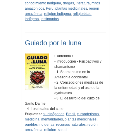
conocimiento indígena
,
drogas
,
literatura
,
mitos
amazónicos
,
Perú
,
plantas medicinales
,
región
amazónica
,
religión indígena
,
religiosidad
indígena
,
testimonios
Guiado por la luna
Contenido /
- Introducción - Psicoactivos y
shamanismo
- 1. Shamanismo en la
Amazonia occidental
- 2. Concepciones mestizas de
la enfermedad y el uso de la
ayahuasca
- 3. El desarrollo del culto del
Santo Daime
- 4. Los rituales del culto…
Etiquetas:
alucinógenos
,
Brasil
,
curanderismo
,
medicina
,
mentalidades
,
plantas medicinales
,
pueblos indígenas
,
recursos naturales
,
región
amazónica
,
religión
,
salud