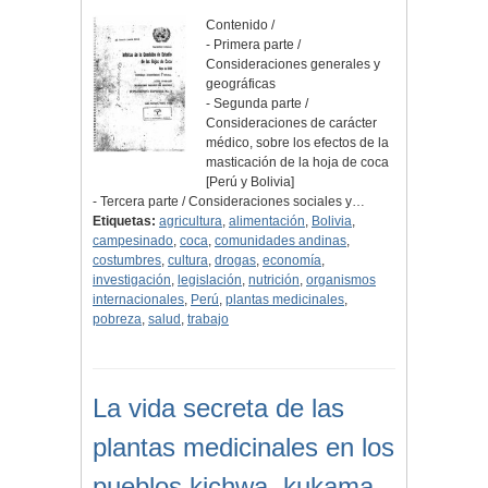
Contenido /
- Primera parte /
Consideraciones generales y
geográficas
- Segunda parte /
Consideraciones de carácter
médico, sobre los efectos de la
masticación de la hoja de coca
[Perú y Bolivia]
- Tercera parte / Consideraciones sociales y…
Etiquetas:
agricultura
,
alimentación
,
Bolivia
,
campesinado
,
coca
,
comunidades andinas
,
costumbres
,
cultura
,
drogas
,
economía
,
investigación
,
legislación
,
nutrición
,
organismos
internacionales
,
Perú
,
plantas medicinales
,
pobreza
,
salud
,
trabajo
La vida secreta de las
plantas medicinales en los
pueblos kichwa, kukama-