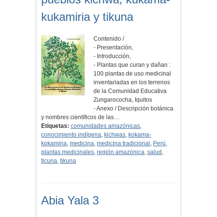
kukamiria y tikuna
Contenido /
- Presentación,
- Introducción,
- Plantas que curan y dañan :
100 plantas de uso medicinal
inventariadas en los terrenos
de la Comunidad Educativa
Zungarococha, Iquitos
- Anexo / Descripción botánica
y nombres científicos de las…
Etiquetas:
comunidades amazónicas
,
conocimiento indígena
,
kichwas
,
kokama-
kokamiria
,
medicina
,
medicina tradicional
,
Perú
,
plantas medicinales
,
región amazónica
,
salud
,
ticuna
,
tikuna
Abia Yala 3