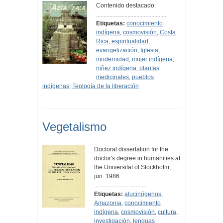
Contenido destacado:
...............................................
Etiquetas:
conocimiento
indígena
,
cosmovisión
,
Costa
Rica
,
espiritualidad
,
evangelización
,
Iglesia
,
modernidad
,
mujer indígena
,
niñez indígena
,
plantas
medicinales
,
pueblos
indígenas
,
Teología de la liberación
Vegetalismo
Doctoral dissertation for the
doctor's degree in humanities at
the Universitat of Stockholm,
jun. 1986
...................................
Etiquetas:
alucinógenos
,
Amazonia
,
conocimiento
indígena
,
cosmovisión
,
cultura
,
investigación
,
lenguas