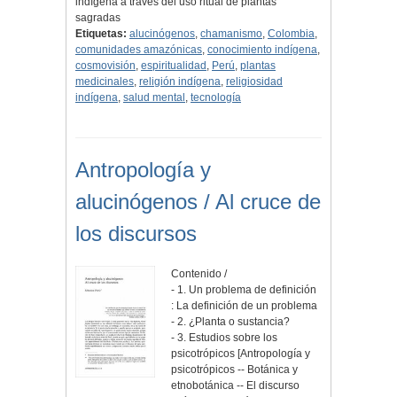
indígena a través del uso ritual de plantas
sagradas
Etiquetas:
alucinógenos
,
chamanismo
,
Colombia
,
comunidades amazónicas
,
conocimiento indígena
,
cosmovisión
,
espiritualidad
,
Perú
,
plantas
medicinales
,
religión indígena
,
religiosidad
indígena
,
salud mental
,
tecnología
Antropología y
alucinógenos / Al cruce de
los discursos
Contenido /
- 1. Un problema de definición
: La definición de un problema
- 2. ¿Planta o sustancia?
- 3. Estudios sobre los
psicotrópicos [Antropología y
psicotrópicos -- Botánica y
etnobotánica -- El discurso