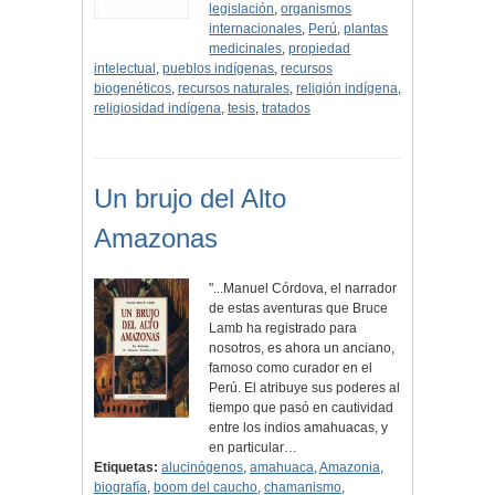
legislación
,
organismos
internacionales
,
Perú
,
plantas
medicinales
,
propiedad
intelectual
,
pueblos indígenas
,
recursos
biogenéticos
,
recursos naturales
,
religión indígena
,
religiosidad indígena
,
tesis
,
tratados
Un brujo del Alto
Amazonas
"...Manuel Córdova, el narrador
de estas aventuras que Bruce
Lamb ha registrado para
nosotros, es ahora un anciano,
famoso como curador en el
Perú. El atribuye sus poderes al
tiempo que pasó en cautividad
entre los indios amahuacas, y
en particular…
Etiquetas:
alucinógenos
,
amahuaca
,
Amazonia
,
biografía
,
boom del caucho
,
chamanismo
,