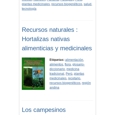
plantas medicinales
,
recursos biogenéticos
,
salud
,
tecnología
Recursos naturales :
Hortalizas nativas
alimenticias y medicinales
Etiquetas:
alimentación
,
alimentos
,
flora
,
glosario-
diccionario
,
medicina
tradicional
,
Perú
,
plantas
medicinales
,
recetario
,
recursos biogenéticos
,
región
andina
Los campesinos