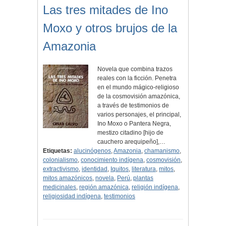
Las tres mitades de Ino
Moxo y otros brujos de la
Amazonia
Novela que combina trazos
reales con la ficción. Penetra
en el mundo mágico-religioso
de la cosmovisión amazónica,
a través de testimonios de
varios personajes, el principal,
Ino Moxo o Pantera Negra,
mestizo citadino [hijo de
cauchero arequipeño],…
Etiquetas:
alucinógenos
,
Amazonia
,
chamanismo
,
colonialismo
,
conocimiento indígena
,
cosmovisión
,
extractivismo
,
identidad
,
Iquitos
,
literatura
,
mitos
,
mitos amazónicos
,
novela
,
Perú
,
plantas
medicinales
,
región amazónica
,
religión indígena
,
religiosidad indígena
,
testimonios