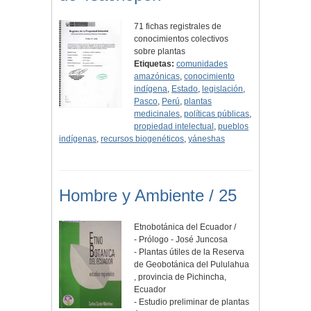
71 fichas registrales de
conocimientos colectivos
sobre plantas
Etiquetas:
comunidades
amazónicas
,
conocimiento
indígena
,
Estado
,
legislación
,
Pasco
,
Perú
,
plantas
medicinales
,
políticas públicas
,
propiedad intelectual
,
pueblos
indígenas
,
recursos biogenéticos
,
yáneshas
Hombre y Ambiente / 25
Etnobotánica del Ecuador /
- Prólogo - José Juncosa
- Plantas útiles de la Reserva
de Geobotánica del Pululahua
, provincia de Pichincha,
Ecuador
- Estudio preliminar de plantas