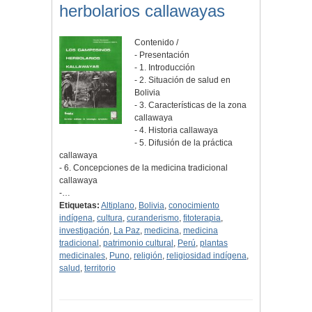
herbolarios callawayas
Contenido /
- Presentación
- 1. Introducción
- 2. Situación de salud en
Bolivia
- 3. Características de la zona
callawaya
- 4. Historia callawaya
- 5. Difusión de la práctica
callawaya
- 6. Concepciones de la medicina tradicional
callawaya
-…
Etiquetas:
Altiplano
,
Bolivia
,
conocimiento
indígena
,
cultura
,
curanderismo
,
fitoterapia
,
investigación
,
La Paz
,
medicina
,
medicina
tradicional
,
patrimonio cultural
,
Perú
,
plantas
medicinales
,
Puno
,
religión
,
religiosidad indígena
,
salud
,
territorio