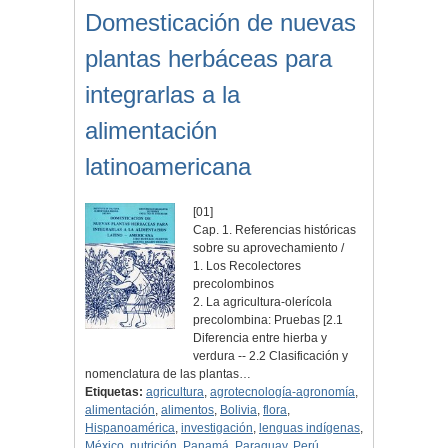
Domesticación de nuevas
plantas herbáceas para
integrarlas a la
alimentación
latinoamericana
[01]
Cap. 1. Referencias históricas
sobre su aprovechamiento /
1. Los Recolectores
precolombinos
2. La agricultura-olerícola
precolombina: Pruebas [2.1
Diferencia entre hierba y
verdura -- 2.2 Clasificación y
nomenclatura de las plantas…
Etiquetas:
agricultura
,
agrotecnología-agronomía
,
alimentación
,
alimentos
,
Bolivia
,
flora
,
Hispanoamérica
,
investigación
,
lenguas indígenas
,
México
,
nutrición
,
Panamá
,
Paraguay
,
Perú
,