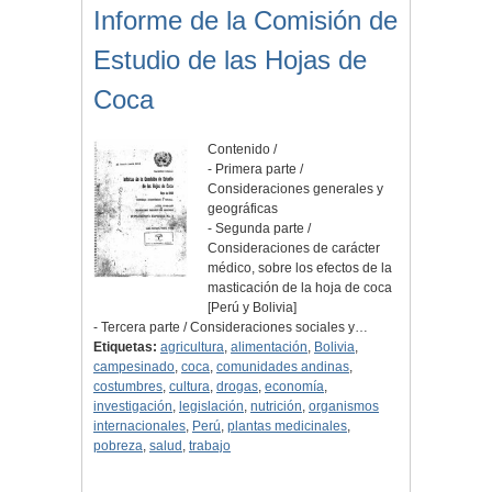
Informe de la Comisión de
Estudio de las Hojas de
Coca
Contenido /
- Primera parte /
Consideraciones generales y
geográficas
- Segunda parte /
Consideraciones de carácter
médico, sobre los efectos de la
masticación de la hoja de coca
[Perú y Bolivia]
- Tercera parte / Consideraciones sociales y…
Etiquetas:
agricultura
,
alimentación
,
Bolivia
,
campesinado
,
coca
,
comunidades andinas
,
costumbres
,
cultura
,
drogas
,
economía
,
investigación
,
legislación
,
nutrición
,
organismos
internacionales
,
Perú
,
plantas medicinales
,
pobreza
,
salud
,
trabajo