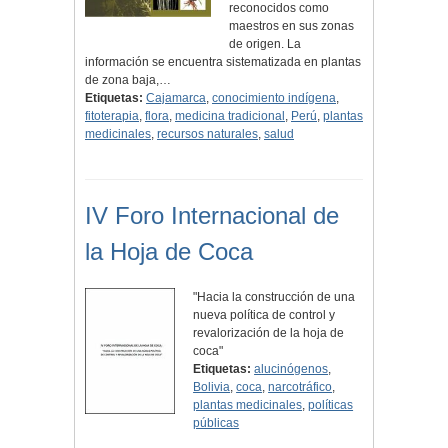
reconocidos como
maestros en sus zonas
de origen. La
información se encuentra sistematizada en plantas
de zona baja,…
Etiquetas:
Cajamarca
,
conocimiento indígena
,
fitoterapia
,
flora
,
medicina tradicional
,
Perú
,
plantas
medicinales
,
recursos naturales
,
salud
IV Foro Internacional de
la Hoja de Coca
"Hacia la construcción de una
nueva política de control y
revalorización de la hoja de
coca"
Etiquetas:
alucinógenos
,
Bolivia
,
coca
,
narcotráfico
,
plantas medicinales
,
políticas
públicas