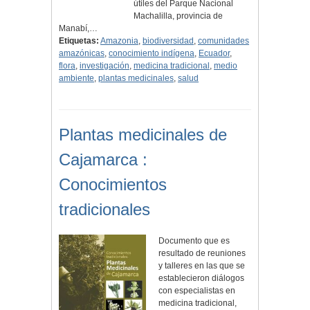
útiles del Parque Nacional
Machalilla, provincia de
Manabí,…
Etiquetas:
Amazonia
,
biodiversidad
,
comunidades
amazónicas
,
conocimiento indígena
,
Ecuador
,
flora
,
investigación
,
medicina tradicional
,
medio
ambiente
,
plantas medicinales
,
salud
Plantas medicinales de
Cajamarca :
Conocimientos
tradicionales
Documento que es
resultado de reuniones
y talleres en las que se
establecieron diálogos
con especialistas en
medicina tradicional,