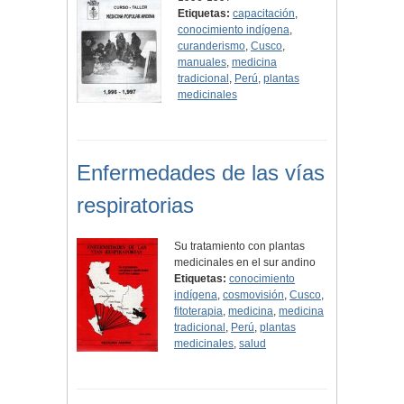
Etiquetas:
capacitación
,
conocimiento indígena
,
curanderismo
,
Cusco
,
manuales
,
medicina
tradicional
,
Perú
,
plantas
medicinales
Enfermedades de las vías
respiratorias
Su tratamiento con plantas
medicinales en el sur andino
Etiquetas:
conocimiento
indígena
,
cosmovisión
,
Cusco
,
fitoterapia
,
medicina
,
medicina
tradicional
,
Perú
,
plantas
medicinales
,
salud