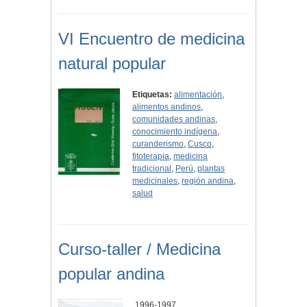
VI Encuentro de medicina
natural popular
Etiquetas:
alimentación
,
alimentos andinos
,
comunidades andinas
,
conocimiento indígena
,
curanderismo
,
Cusco
,
fitoterapia
,
medicina
tradicional
,
Perú
,
plantas
medicinales
,
región andina
,
salud
Curso-taller / Medicina
popular andina
1996-1997