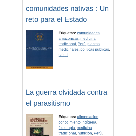
comunidades nativas : Un
reto para el Estado
Etiquetas:
comunidades
amazónicas
,
medicina
tradicional
,
Perú
,
plantas
medicinales
,
políticas públicas
,
salud
La guerra olvidada contra
el parasitismo
Etiquetas:
alimentación
,
conocimiento indígena
,
fitoterapia
,
medicina
tradicional
,
nutrición
,
Perú
,