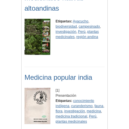
altoandinas
Etiquetas:
Ayacucho
,
biodiversidad
,
campesinado
,
investigación
,
Perú
,
plantas
medicinales
,
región andina
Medicina popular india
[1]
Presentación
Etiquetas:
conocimiento
indígena
,
curanderismo
,
fauna
,
flora
,
investigación
,
medicina
,
medicina tradicional
,
Perú
,
plantas medicinales