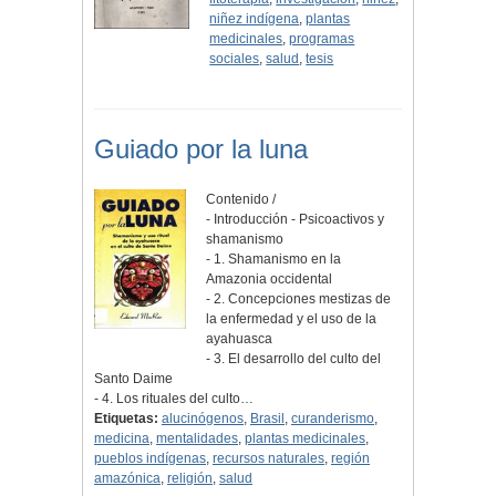
niñez indígena
,
plantas
medicinales
,
programas
sociales
,
salud
,
tesis
Guiado por la luna
Contenido /
- Introducción - Psicoactivos y
shamanismo
- 1. Shamanismo en la
Amazonia occidental
- 2. Concepciones mestizas de
la enfermedad y el uso de la
ayahuasca
- 3. El desarrollo del culto del
Santo Daime
- 4. Los rituales del culto…
Etiquetas:
alucinógenos
,
Brasil
,
curanderismo
,
medicina
,
mentalidades
,
plantas medicinales
,
pueblos indígenas
,
recursos naturales
,
región
amazónica
,
religión
,
salud