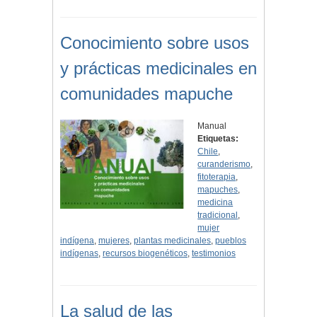
Conocimiento sobre usos
y prácticas medicinales en
comunidades mapuche
Manual
Etiquetas:
Chile
,
curanderismo
,
fitoterapia
,
mapuches
,
medicina
tradicional
,
mujer
indígena
,
mujeres
,
plantas medicinales
,
pueblos
indígenas
,
recursos biogenéticos
,
testimonios
La salud de las