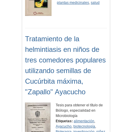
plantas medicinales
,
salud
Tratamiento de la
helmintiasis en niños de
tres comedores populares
utilizando semillas de
Cucúrbita máxima,
"Zapallo" Ayacucho
Tesis para obtener el título de
Biólogo, especialidad en
Microbiología
Etiquetas:
alimentación
,
Ayacucho
,
biotecnología
,
fitoterapia
,
investigación
,
niñez
,