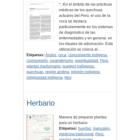
"...En el ámbito de las prácticas
médicas de los quechuas
actuales del Perú, el uso de la
coca se destaca
particularmente en los sistemas
de diagnós­tico de las
enfermedades y en general, en
los rituales de adivinación. Esta
utilización se coloca al…
Etiquetas:
Andes
,
coca
,
conocimiento indígena
,
cosmovisión
,
curanderismo
,
espiritualidad
,
Perú
,
plantas medicinales
,
pueblos indígenas
,
quechuas
,
región andina
,
religión indígena
,
religiosidad indígena
,
ritos
Herbario
Manera de preparar plantas
para un herbario
Etiquetas:
huertas
,
manuales
,
medicina tradicional
,
Perú
,
plantas medicinales