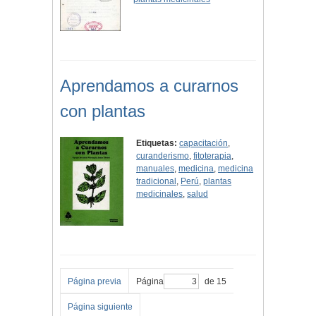
Aprendamos a curarnos
con plantas
Etiquetas:
capacitación
,
curanderismo
,
fitoterapia
,
manuales
,
medicina
,
medicina
tradicional
,
Perú
,
plantas
medicinales
,
salud
Página previa
Página
de 15
Página siguiente