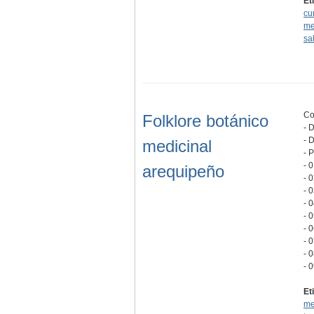
Et
cu
me
sa
Co
Folklore botánico
- 
- 
medicinal
- 
- 
arequipeño
- 
- 
- 
- 
- 0
- 0
- 
- 
Et
me