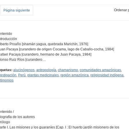
Ordenar p
Página siguiente
ntenido
Introducción
Alberto Proaño [shamán yagua, quebrada Marichín, 1976]
Juan Pacaya [curandero de origen Cocama, lago de Caballo-cocha, 1984]
Rafael Pacaya [curandero, hermano de Juan Pacaya, 1984]
Alonso Ruiz Ríos [curandero…
iquetas:
alucinógenos
,
antropología
,
chamanismo
,
comunidades amazónicas
,
vestigación
,
Perú
,
plantas medicinales
,
región amazónica
,
religiosidad indígena
,
stimonios
ntenido /
Biografía de los autores
Prólogo
Parte I. Las misiones y los guaraníes [Cap. I : El huerto jardín misionero de los