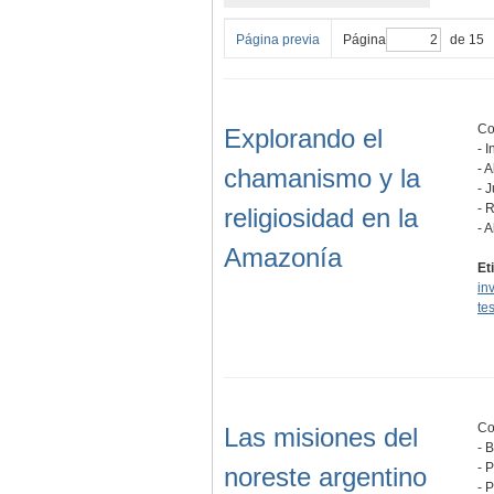
Página previa
Página
de 15
Co
Explorando el
- 
- 
chamanismo y la
- 
- 
religiosidad en la
- 
Amazonía
Et
in
te
Co
Las misiones del
- 
- 
noreste argentino
- 