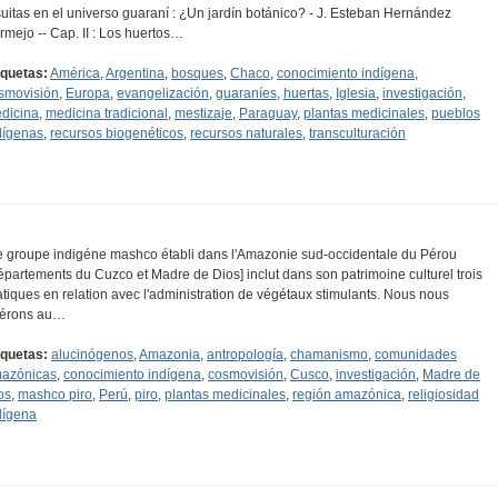
suitas en el universo guaraní : ¿Un jardín botánico? - J. Esteban Hernández
rmejo -- Cap. II : Los huertos…
iquetas:
América
,
Argentina
,
bosques
,
Chaco
,
conocimiento indígena
,
smovisión
,
Europa
,
evangelización
,
guaraníes
,
huertas
,
Iglesia
,
investigación
,
dicina
,
medicina tradicional
,
mestizaje
,
Paraguay
,
plantas medicinales
,
pueblos
dígenas
,
recursos biogenéticos
,
recursos naturales
,
transculturación
e groupe indigéne mashco établi dans l'Ama­zonie sud-occidentale du Pérou
épartements du Cuzco et Madre de Dios] inclut dans son patrimoine culturel trois
atiques en relation avec l'adminis­tration de végétaux stimulants. Nous nous
férons au…
iquetas:
alucinógenos
,
Amazonia
,
antropología
,
chamanismo
,
comunidades
azónicas
,
conocimiento indígena
,
cosmovisión
,
Cusco
,
investigación
,
Madre de
os
,
mashco piro
,
Perú
,
piro
,
plantas medicinales
,
región amazónica
,
religiosidad
dígena