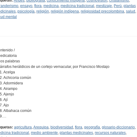
iquetas:
Andes
,
bibliografía
,
conocimiento indígena
,
cosmovisión
,
cristianismo
,
randerismo
,
ensayo
,
flora
,
medicina
,
medicina tradicional
,
mestizaje
,
Perú
,
plantas
dicinales
,
psicología
,
religión
,
religión indígena
,
religiosidad precolombina
,
salud
,
lud mental
ntenido /
Dedicatoria
Dos palabras
Párrafos heráldicos de un cortejo vernacular, por Francisco Mostajo
01. Acelga
02. Achicoria común
03. Adormidera
04. Airampo
05. Ajenjo
6. Ají
7. Ajo
08. Albahaca común
09.…
iquetas:
agricultura
,
Arequipa
,
biodiversidad
,
flora
,
geografía
,
glosario-diccionario
,
dicina tradicional
,
medio ambiente
,
plantas medicinales
,
recursos naturales
,