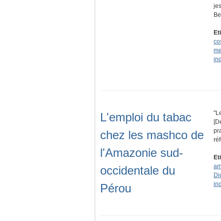
je
Be
Et
co
me
in
"L
L'emploi du tabac
[D
pr
chez les mashco de
ré
l'Amazonie sud-
Et
am
occidentale du
Di
in
Pérou