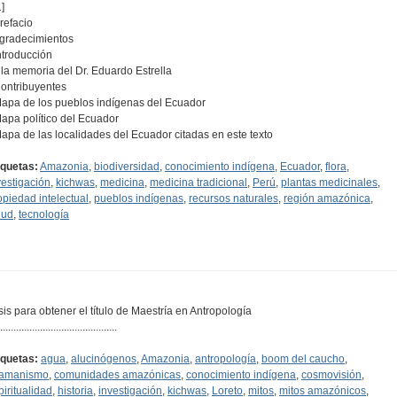
]
Prefacio
Agradecimientos
Introducción
A la memoria del Dr. Eduardo Estrella
Contribuyentes
Mapa de los pueblos indígenas del Ecuador
Mapa político del Ecuador
Mapa de las localidades del Ecuador citadas en este texto
iquetas:
Amazonia
,
biodiversidad
,
conocimiento indígena
,
Ecuador
,
flora
,
vestigación
,
kichwas
,
medicina
,
medicina tradicional
,
Perú
,
plantas medicinales
,
opiedad intelectual
,
pueblos indígenas
,
recursos naturales
,
región amazónica
,
lud
,
tecnología
sis para obtener el título de Maestría en Antropología
............................................
iquetas:
agua
,
alucinógenos
,
Amazonia
,
antropología
,
boom del caucho
,
amanismo
,
comunidades amazónicas
,
conocimiento indígena
,
cosmovisión
,
piritualidad
,
historia
,
investigación
,
kichwas
,
Loreto
,
mitos
,
mitos amazónicos
,