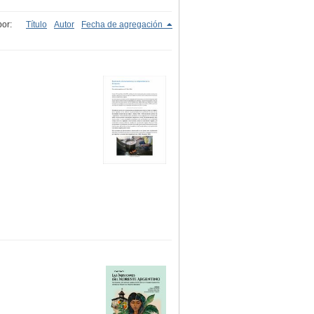
or:
Título
Autor
Fecha de agregación