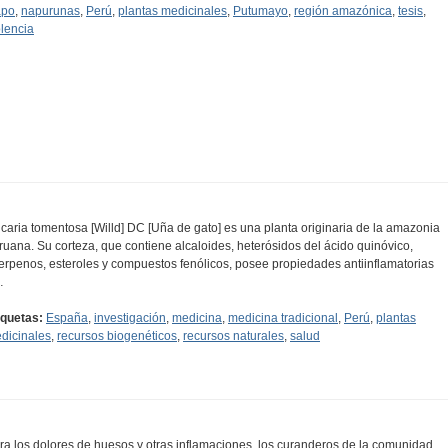
po
,
napurunas
,
Perú
,
plantas medicinales
,
Putumayo
,
región amazónica
,
tesis
,
olencia
caria tomentosa [Willd] DC [Uña de gato] es una planta originaria de la amazonia
ruana. Su corteza, que contiene alcaloides, heterósidos del ácido quinóvico,
iterpenos, esteroles y compuestos fenólicos, posee propiedades antiinflamatorias
…
iquetas:
España
,
investigación
,
medicina
,
medicina tradicional
,
Perú
,
plantas
dicinales
,
recursos biogenéticos
,
recursos naturales
,
salud
ra los dolores de huesos y otras inflamaciones, los curanderos de la comunidad