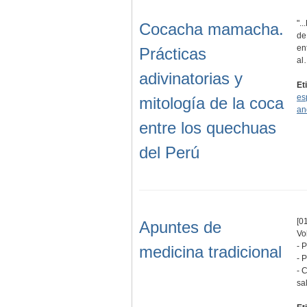
".
Cocacha mamacha.
de
en
Prácticas
al
adivinatorias y
Et
es
mitología de la coca
an
entre los quechuas
del Perú
[01
Apuntes de
Vol
- 
medicina tradicional
- 
- 
sa