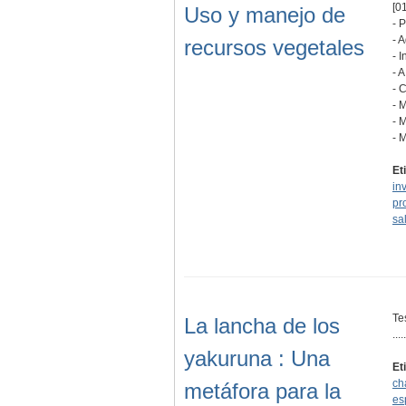
[01
Uso y manejo de
- 
- 
recursos vegetales
- 
- 
- 
- 
- 
- 
Et
in
pr
sa
Te
La lancha de los
.....
yakuruna : Una
Et
ch
metáfora para la
es