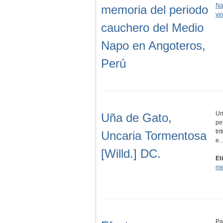
Na
memoria del periodo
vi
cauchero del Medio
Napo en Angoteros,
Perú
Un
Uña de Gato,
pe
tr
Uncaria Tormentosa
e
[Willd.] DC.
Et
me
Pa