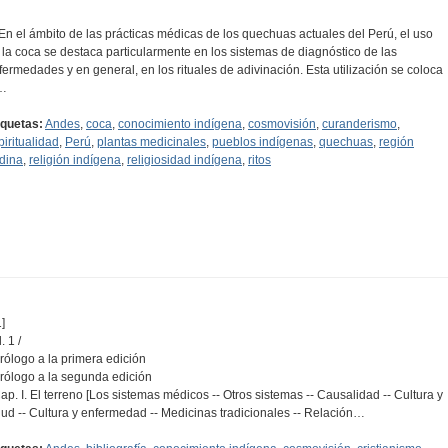
..En el ámbito de las prácticas médicas de los quechuas actuales del Perú, el uso
 la coca se destaca particularmente en los sistemas de diagnós­tico de las
fermedades y en general, en los rituales de adivinación. Esta utilización se coloca
…
iquetas:
Andes
,
coca
,
conocimiento indígena
,
cosmovisión
,
curanderismo
,
piritualidad
,
Perú
,
plantas medicinales
,
pueblos indígenas
,
quechuas
,
región
dina
,
religión indígena
,
religiosidad indígena
,
ritos
]
. 1 /
Prólogo a la primera edición
Prólogo a la segunda edición
Cap. I. El terreno [Los sistemas médicos -- Otros sistemas -- Causalidad -- Cultura y
lud -- Cultura y enfermedad -- Medicinas tradicionales -- Relación…