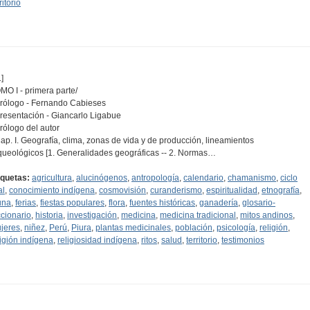
ritorio
]
MO I - primera parte/
Prólogo - Fernando Cabieses
Presentación - Giancarlo Ligabue
Prólogo del autor
Cap. I. Geografía, clima, zonas de vida y de producción, lineamientos
queológicos [1. Generalidades geográficas -- 2. Normas…
iquetas:
agricultura
,
alucinógenos
,
antropología
,
calendario
,
chamanismo
,
ciclo
al
,
conocimiento indígena
,
cosmovisión
,
curanderismo
,
espiritualidad
,
etnografía
,
una
,
ferias
,
fiestas populares
,
flora
,
fuentes históricas
,
ganadería
,
glosario-
ccionario
,
historia
,
investigación
,
medicina
,
medicina tradicional
,
mitos andinos
,
jeres
,
niñez
,
Perú
,
Piura
,
plantas medicinales
,
población
,
psicología
,
religión
,
ligión indígena
,
religiosidad indígena
,
ritos
,
salud
,
territorio
,
testimonios