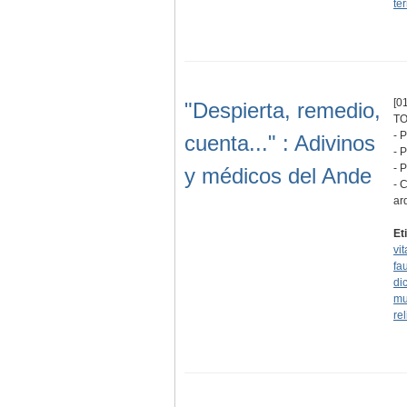
ter
[01
"Despierta, remedio,
TO
- 
cuenta..." : Adivinos
- 
- 
y médicos del Ande
- 
ar
Et
vit
fa
di
mu
re