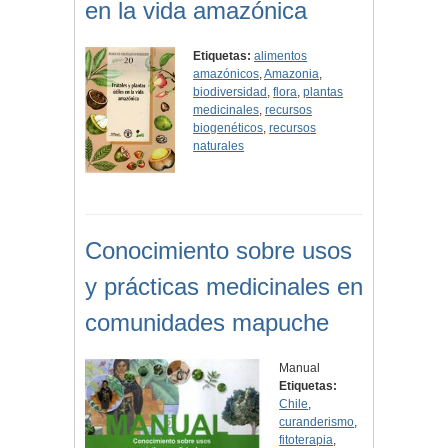
en la vida amazónica
Etiquetas:
alimentos
amazónicos
,
Amazonia
,
biodiversidad
,
flora
,
plantas
medicinales
,
recursos
biogenéticos
,
recursos
naturales
Conocimiento sobre usos
y prácticas medicinales en
comunidades mapuche
Manual
Etiquetas:
Chile
,
curanderismo
,
fitoterapia
,