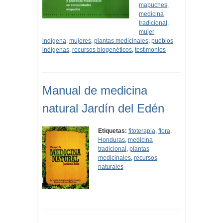
mapuches
,
medicina
tradicional
,
mujer
indígena
,
mujeres
,
plantas medicinales
,
pueblos
indígenas
,
recursos biogenéticos
,
testimonios
Manual de medicina
natural Jardín del Edén
Etiquetas:
fitoterapia
,
flora
,
Honduras
,
medicina
tradicional
,
plantas
medicinales
,
recursos
naturales