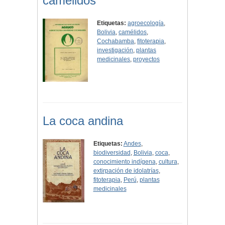
camélidos
Etiquetas:
agroecología
,
Bolivia
,
camélidos
,
Cochabamba
,
fitoterapia
,
investigación
,
plantas
medicinales
,
proyectos
La coca andina
Etiquetas:
Andes
,
biodiversidad
,
Bolivia
,
coca
,
conocimiento indígena
,
cultura
,
extirpación de idolatrías
,
fitoterapia
,
Perú
,
plantas
medicinales