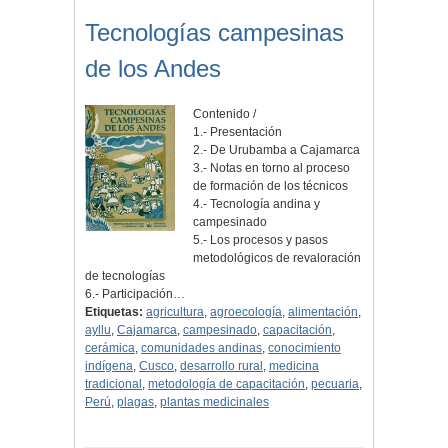
Tecnologías campesinas
de los Andes
Contenido /
1.- Presentación
2.- De Urubamba a Cajamarca
3.- Notas en torno al proceso
de formación de los técnicos
4.- Tecnología andina y
campesinado
5.- Los procesos y pasos
metodológicos de revaloración
de tecnologías
6.- Participación…
Etiquetas:
agricultura
,
agroecología
,
alimentación
,
ayllu
,
Cajamarca
,
campesinado
,
capacitación
,
cerámica
,
comunidades andinas
,
conocimiento
indígena
,
Cusco
,
desarrollo rural
,
medicina
tradicional
,
metodología de capacitación
,
pecuaria
,
Perú
,
plagas
,
plantas medicinales