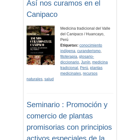
Así nos curamos en el
Canipaco
Medicina tradicional del Valle
del Canipaco / Huancayo,
Perú
Etiquetas:
conocimiento
indígena
,
curanderismo
,
fitoterapia
,
glosario-
diccionario
,
Junín
,
medicina
tradicional
,
Perú
,
plantas
medicinales
,
recursos
naturales
,
salud
Seminario : Promoción y
comercio de plantas
promisorias con principios
activos especiales de la