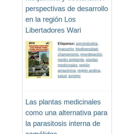
perspectivas de desarrollo
en la región Los
Libertadores Wari
Etiquetas:
agroindustria
,
Ayacucho
,
biodiversidad
,
chamanismo
,
investigación
,
medio ambiente
,
plantas
medicinales
,
región
amazónica
,
región andina
,
salud
,
turismo
Las plantas medicinales
como una alternativa para
la parasitosis interna de