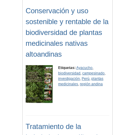
Conservación y uso
sostenible y rentable de la
biodiversidad de plantas
medicinales nativas
altoandinas
Etiquetas:
Ayacucho
,
biodiversidad
,
campesinado
,
investigación
,
Perú
,
plantas
medicinales
,
región andina
Tratamiento de la