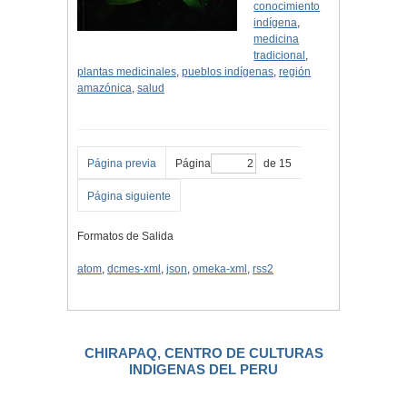
conocimiento
indígena
,
medicina
tradicional
,
plantas medicinales
,
pueblos indígenas
,
región
amazónica
,
salud
Página previa
Página
de 15
Página siguiente
Formatos de Salida
atom
,
dcmes-xml
,
json
,
omeka-xml
,
rss2
CHIRAPAQ, CENTRO DE CULTURAS
INDIGENAS DEL PERU