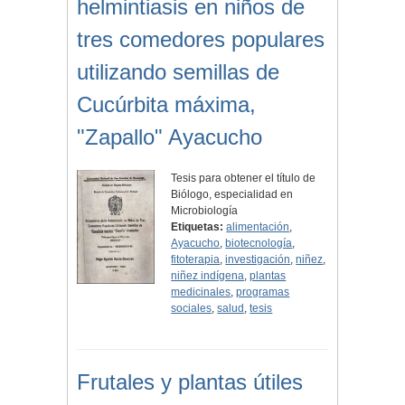
helmintiasis en niños de
tres comedores populares
utilizando semillas de
Cucúrbita máxima,
"Zapallo" Ayacucho
Tesis para obtener el título de
Biólogo, especialidad en
Microbiología
Etiquetas:
alimentación
,
Ayacucho
,
biotecnología
,
fitoterapia
,
investigación
,
niñez
,
niñez indígena
,
plantas
medicinales
,
programas
sociales
,
salud
,
tesis
Frutales y plantas útiles