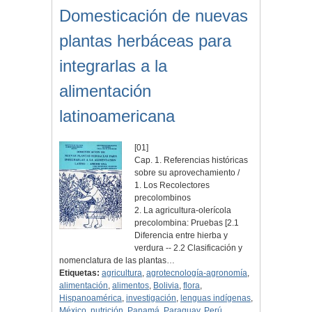
Domesticación de nuevas
plantas herbáceas para
integrarlas a la
alimentación
latinoamericana
[01]
Cap. 1. Referencias históricas
sobre su aprovechamiento /
1. Los Recolectores
precolombinos
2. La agricultura-olerícola
precolombina: Pruebas [2.1
Diferencia entre hierba y
verdura -- 2.2 Clasificación y
nomenclatura de las plantas…
Etiquetas:
agricultura
,
agrotecnología-agronomía
,
alimentación
,
alimentos
,
Bolivia
,
flora
,
Hispanoamérica
,
investigación
,
lenguas indígenas
,
México
,
nutrición
,
Panamá
,
Paraguay
,
Perú
,