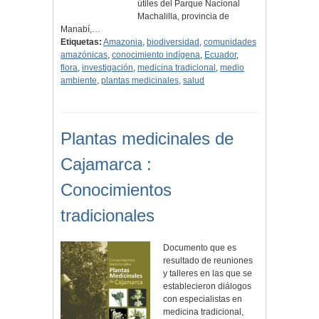
útiles del Parque Nacional
Machalilla, provincia de
Manabí,…
Etiquetas:
Amazonia
,
biodiversidad
,
comunidades
amazónicas
,
conocimiento indígena
,
Ecuador
,
flora
,
investigación
,
medicina tradicional
,
medio
ambiente
,
plantas medicinales
,
salud
Plantas medicinales de
Cajamarca :
Conocimientos
tradicionales
Documento que es
resultado de reuniones
y talleres en las que se
establecieron diálogos
con especialistas en
medicina tradicional,