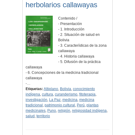
herbolarios callawayas
Contenido /
- Presentación
- 1. Introducción
- 2. Situación de salud en
Bolivia
- 3. Características de la zona
callawaya
- 4. Historia callawaya
- 5. Difusión de la práctica
callawaya
- 6. Concepciones de la medicina tradicional
callawaya
-…
Etiquetas:
Altiplano
,
Bolivia
,
conocimiento
indígena
,
cultura
,
curanderismo
,
fitoterapia
,
investigación
,
La Paz
,
medicina
,
medicina
tradicional
,
patrimonio cultural
,
Perú
,
plantas
medicinales
,
Puno
,
religión
,
religiosidad indígena
,
salud
,
territorio