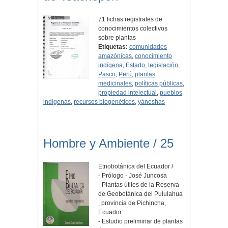
71 fichas registrales de
conocimientos colectivos
sobre plantas
Etiquetas:
comunidades
amazónicas
,
conocimiento
indígena
,
Estado
,
legislación
,
Pasco
,
Perú
,
plantas
medicinales
,
políticas públicas
,
propiedad intelectual
,
pueblos
indígenas
,
recursos biogenéticos
,
yáneshas
Hombre y Ambiente / 25
Etnobotánica del Ecuador /
- Prólogo - José Juncosa
- Plantas útiles de la Reserva
de Geobotánica del Pululahua
, provincia de Pichincha,
Ecuador
- Estudio preliminar de plantas