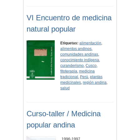
VI Encuentro de medicina
natural popular
Etiquetas:
alimentación
,
alimentos andinos
,
comunidades andinas
,
conocimiento indígena
,
curanderismo
,
Cusco
,
fitoterapia
,
medicina
tradicional
,
Perú
,
plantas
medicinales
,
región andina
,
salud
Curso-taller / Medicina
popular andina
1996-1997