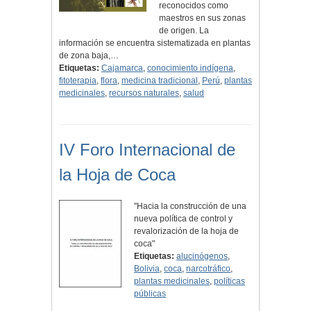
reconocidos como
maestros en sus zonas
de origen. La
información se encuentra sistematizada en plantas
de zona baja,…
Etiquetas:
Cajamarca
,
conocimiento indígena
,
fitoterapia
,
flora
,
medicina tradicional
,
Perú
,
plantas
medicinales
,
recursos naturales
,
salud
IV Foro Internacional de
la Hoja de Coca
"Hacia la construcción de una
nueva política de control y
revalorización de la hoja de
coca"
Etiquetas:
alucinógenos
,
Bolivia
,
coca
,
narcotráfico
,
plantas medicinales
,
políticas
públicas