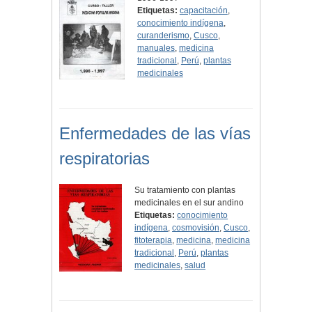
Etiquetas:
capacitación
,
conocimiento indígena
,
curanderismo
,
Cusco
,
manuales
,
medicina
tradicional
,
Perú
,
plantas
medicinales
Enfermedades de las vías
respiratorias
Su tratamiento con plantas
medicinales en el sur andino
Etiquetas:
conocimiento
indígena
,
cosmovisión
,
Cusco
,
fitoterapia
,
medicina
,
medicina
tradicional
,
Perú
,
plantas
medicinales
,
salud