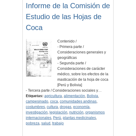
Informe de la Comisión de
Estudio de las Hojas de
Coca
Contenido /
- Primera parte /
Consideraciones generales y
geográficas
- Segunda parte /
Consideraciones de carácter
médico, sobre los efectos de la
masticación de la hoja de coca
[Perú y Bolivia]
- Tercera parte / Consideraciones sociales y…
Etiquetas:
agricultura
,
alimentación
,
Bolivia
,
campesinado
,
coca
,
comunidades andinas
,
costumbres
,
cultura
,
drogas
,
economía
,
investigación
,
legislación
,
nutrición
,
organismos
internacionales
,
Perú
,
plantas medicinales
,
pobreza
,
salud
,
trabajo