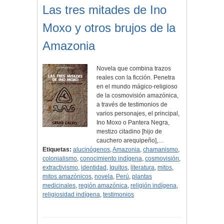
Las tres mitades de Ino
Moxo y otros brujos de la
Amazonia
Novela que combina trazos
reales con la ficción. Penetra
en el mundo mágico-religioso
de la cosmovisión amazónica,
a través de testimonios de
varios personajes, el principal,
Ino Moxo o Pantera Negra,
mestizo citadino [hijo de
cauchero arequipeño],…
Etiquetas:
alucinógenos
,
Amazonia
,
chamanismo
,
colonialismo
,
conocimiento indígena
,
cosmovisión
,
extractivismo
,
identidad
,
Iquitos
,
literatura
,
mitos
,
mitos amazónicos
,
novela
,
Perú
,
plantas
medicinales
,
región amazónica
,
religión indígena
,
religiosidad indígena
,
testimonios