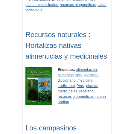
plantas medicinales
,
recursos biogenéticos
,
salud
,
tecnología
Recursos naturales :
Hortalizas nativas
alimenticias y medicinales
Etiquetas:
alimentación
,
alimentos
,
flora
,
glosario-
diccionario
,
medicina
tradicional
,
Perú
,
plantas
medicinales
,
recetario
,
recursos biogenéticos
,
región
andina
Los campesinos