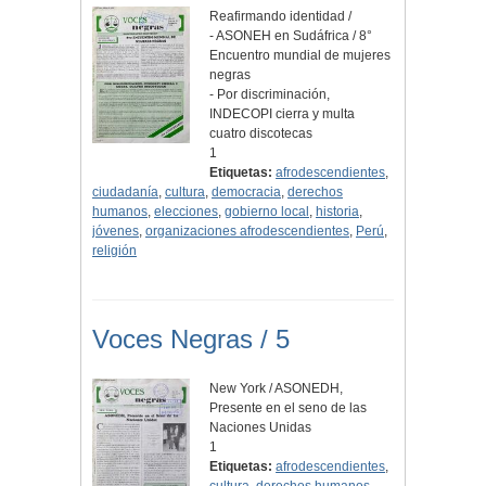
Reafirmando identidad /
- ASONEH en Sudáfrica / 8°
Encuentro mundial de mujeres
negras
- Por discriminación,
INDECOPI cierra y multa
cuatro discotecas
1
Etiquetas:
afrodescendientes
,
ciudadanía
,
cultura
,
democracia
,
derechos
humanos
,
elecciones
,
gobierno local
,
historia
,
jóvenes
,
organizaciones afrodescendientes
,
Perú
,
religión
Voces Negras / 5
New York / ASONEDH,
Presente en el seno de las
Naciones Unidas
1
Etiquetas:
afrodescendientes
,