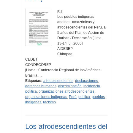
[01]
Los pueblos indígenas
andinos, amazónicos y
afrodescendientes del Perú, a
5 años del Plan de Acción de
Durban / Declaración [Lima,
13-14 jul. 2006]
AIDESEP
Chirapaq
CEDET
CONDECOREP
[Hacia : Conferencia Regional de las Américas.
Brasilia,…
Etiquetas:
afrodescendientes
,
declaraciones
,
derechos humanos
,
discriminación
,
incidencia
política
,
organizaciones afrodescendientes
,
organizaciones indígenas
,
Perú
,
política
,
pueblos
indígenas
,
racismo
Los afrodescendientes del