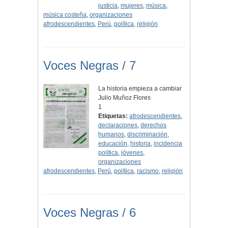
justicia
,
mujeres
,
música
,
música costeña
,
organizaciones
afrodescendientes
,
Perú
,
política
,
religión
Voces Negras / 7
La historia empieza a cambiar
Julio Muñoz Flores
1
Etiquetas:
afrodescendientes
,
declaraciones
,
derechos
humanos
,
discriminación
,
educación
,
historia
,
incidencia
política
,
jóvenes
,
organizaciones
afrodescendientes
,
Perú
,
política
,
racismo
,
religión
Voces Negras / 6