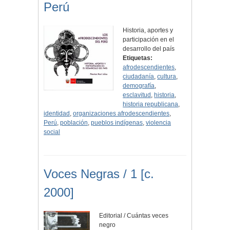
Perú
Historia, aportes y
participación en el
desarrollo del país
Etiquetas:
afrodescendientes
,
ciudadanía
,
cultura
,
demografía
,
esclavitud
,
historia
,
historia republicana
,
identidad
,
organizaciones afrodescendientes
,
Perú
,
población
,
pueblos indígenas
,
violencia
social
Voces Negras / 1 [c.
2000]
Editorial / Cuántas veces
negro