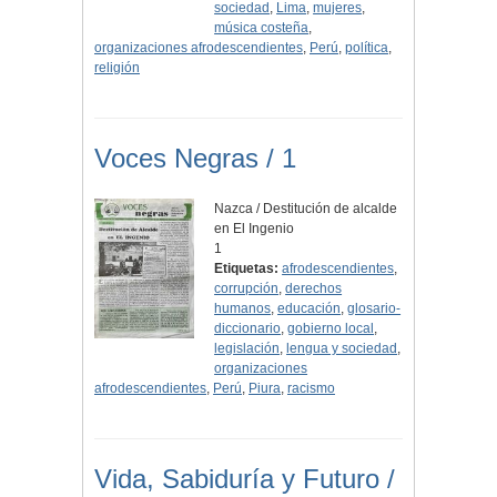
sociedad
,
Lima
,
mujeres
,
música costeña
,
organizaciones afrodescendientes
,
Perú
,
política
,
religión
Voces Negras / 1
Nazca / Destitución de alcalde
en El Ingenio
1
Etiquetas:
afrodescendientes
,
corrupción
,
derechos
humanos
,
educación
,
glosario-
diccionario
,
gobierno local
,
legislación
,
lengua y sociedad
,
organizaciones
afrodescendientes
,
Perú
,
Piura
,
racismo
Vida, Sabiduría y Futuro /