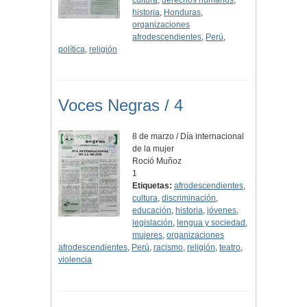
cultura
,
derechos humanos
,
historia
,
Honduras
,
organizaciones
afrodescendientes
,
Perú
,
política
,
religión
Voces Negras / 4
8 de marzo / Día internacional
de la mujer
Roció Muñoz
1
Etiquetas:
afrodescendientes
,
cultura
,
discriminación
,
educación
,
historia
,
jóvenes
,
legislación
,
lengua y sociedad
,
mujeres
,
organizaciones
afrodescendientes
,
Perú
,
racismo
,
religión
,
teatro
,
violencia