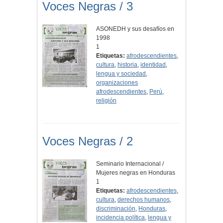
Voces Negras / 3
ASONEDH y sus desafíos en
1998
1
Etiquetas:
afrodescendientes
,
cultura
,
historia
,
identidad
,
lengua y sociedad
,
organizaciones
afrodescendientes
,
Perú
,
religión
Voces Negras / 2
Seminario Internacional /
Mujeres negras en Honduras
1
Etiquetas:
afrodescendientes
,
cultura
,
derechos humanos
,
discriminación
,
Honduras
,
incidencia política
,
lengua y