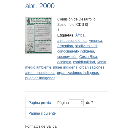
abr. 2000
Comisión de Desarrollo
Sostenible [CDS 8]
1
Etiquetas:
África
,
afrodescendientes
,
América
,
Argentina
,
biodiversidad
,
conocimiento indígena
,
cosmovisión
,
Costa Rica
,
ecología
,
espiritualidad
,
Kenia
,
medio ambiente
,
mujer indígena
,
organizaciones
afrodescendientes
,
organizaciones indígenas
,
pueblos indígenas
Página previa
Página
de 7
Página siguiente
Formatos de Salida