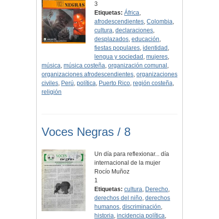
3
Etiquetas:
África
,
afrodescendientes
,
Colombia
,
cultura
,
declaraciones
,
desplazados
,
educación
,
fiestas populares
,
identidad
,
lengua y sociedad
,
mujeres
,
música
,
música costeña
,
organización comunal
,
organizaciones afrodescendientes
,
organizaciones
civiles
,
Perú
,
política
,
Puerto Rico
,
región costeña
,
religión
Voces Negras / 8
Un día para reflexionar... día
internacional de la mujer
Rocío Muñoz
1
Etiquetas:
cultura
,
Derecho
,
derechos del niño
,
derechos
humanos
,
discriminación
,
historia
,
incidencia política
,