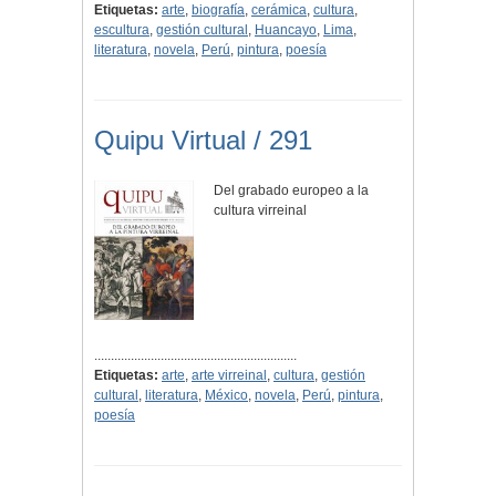
Etiquetas:
arte
,
biografía
,
cerámica
,
cultura
,
escultura
,
gestión cultural
,
Huancayo
,
Lima
,
literatura
,
novela
,
Perú
,
pintura
,
poesía
Quipu Virtual / 291
Del grabado europeo a la
cultura virreinal
.............................................................
Etiquetas:
arte
,
arte virreinal
,
cultura
,
gestión
cultural
,
literatura
,
México
,
novela
,
Perú
,
pintura
,
poesía