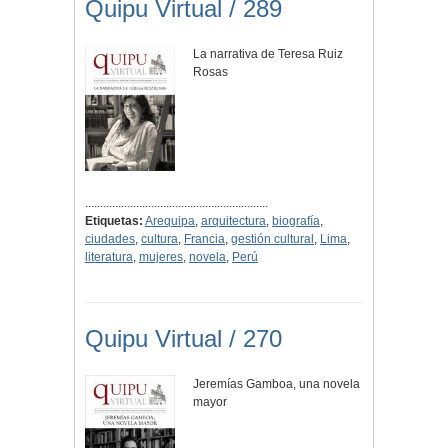
Quipu Virtual / 289
La narrativa de Teresa Ruiz
Rosas
.............................................................
Etiquetas:
Arequipa
,
arquitectura
,
biografía
,
ciudades
,
cultura
,
Francia
,
gestión cultural
,
Lima
,
literatura
,
mujeres
,
novela
,
Perú
Quipu Virtual / 270
Jeremías Gamboa, una novela
mayor