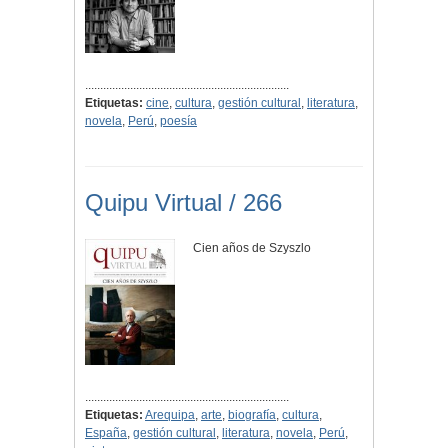
....................................................................
Etiquetas:
cine
,
cultura
,
gestión cultural
,
literatura
,
novela
,
Perú
,
poesía
Quipu Virtual / 266
Cien años de Szyszlo
....................................................................
Etiquetas:
Arequipa
,
arte
,
biografía
,
cultura
,
España
,
gestión cultural
,
literatura
,
novela
,
Perú
,