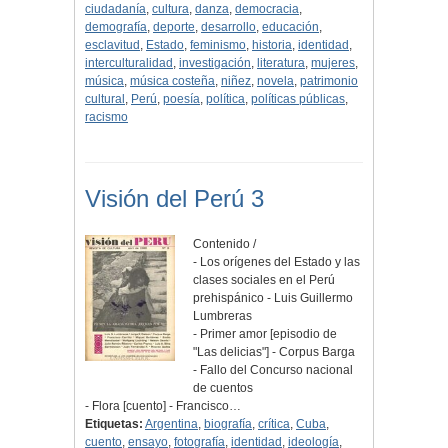
ciudadanía
,
cultura
,
danza
,
democracia
,
demografía
,
deporte
,
desarrollo
,
educación
,
esclavitud
,
Estado
,
feminismo
,
historia
,
identidad
,
interculturalidad
,
investigación
,
literatura
,
mujeres
,
música
,
música costeña
,
niñez
,
novela
,
patrimonio
cultural
,
Perú
,
poesía
,
política
,
políticas públicas
,
racismo
Visión del Perú 3
Contenido /
- Los orígenes del Estado y las
clases sociales en el Perú
prehispánico - Luis Guillermo
Lumbreras
- Primer amor [episodio de
"Las delicias"] - Corpus Barga
- Fallo del Concurso nacional
de cuentos
- Flora [cuento] - Francisco…
Etiquetas:
Argentina
,
biografía
,
crítica
,
Cuba
,
cuento
,
ensayo
,
fotografía
,
identidad
,
ideología
,