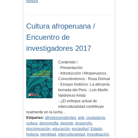
pintura
Cultura afroperuana /
Encuentro de
investigadores 2017
Contenido /
- Presentación
- Introducción / Afroperuanos :
Conociéndonos - Rosa Dorival
- Ensayo histórico: La africanía
borrada del Perú - Luís Martín
Valdiviezo Arista
- ¿El enfoque actual de
interculturalidad contribuye
realmente en la lucha…
Etiquetas:
afrodescendientes
,
arte
,
ciudadanía
,
cultura
,
demografía
,
deporte
,
desarrollo
,
discriminación
,
educación
,
esclavitud
,
Estado
,
historia
,
identidad
,
interculturalidad
,
investigación
,