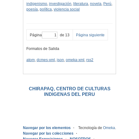
indigenismo
,
investigación
,
literatura
,
novela
,
Perú
,
poesía
,
política
,
violencia social
Página
de 13
Página siguiente
Formatos de Salida
atom
,
dcmes-xml
,
json
,
omeka-xml
,
rss2
CHIRAPAQ, CENTRO DE CULTURAS
INDIGENAS DEL PERU
.
Navegar por los elementos
Tecnología de
Omeka
.
Navegar por las colecciones