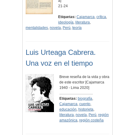
a]
21-24
Etiquetas:
Cajamarca
,
crítica
,
ideología
,
literatura
,
mentalidades
,
novela
,
Perú
,
teoría
Luis Urteaga Cabrera.
Una voz en el tiempo
Breve reseña de la vida y obra
de este escritor [Cajamarca
1940 - Lima 2020]
.....................................
Etiquetas:
biografía
,
Cajamarca
,
cuento
,
educación
,
historieta
,
literatura
,
novela
,
Perú
,
región
amazónica
,
región costeña