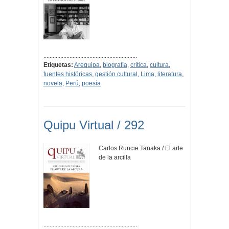
.............................................................
Etiquetas:
Arequipa
,
biografía
,
crítica
,
cultura
,
fuentes históricas
,
gestión cultural
,
Lima
,
literatura
,
novela
,
Perú
,
poesía
Quipu Virtual / 292
Carlos Runcie Tanaka / El arte
de la arcilla
.............................................................