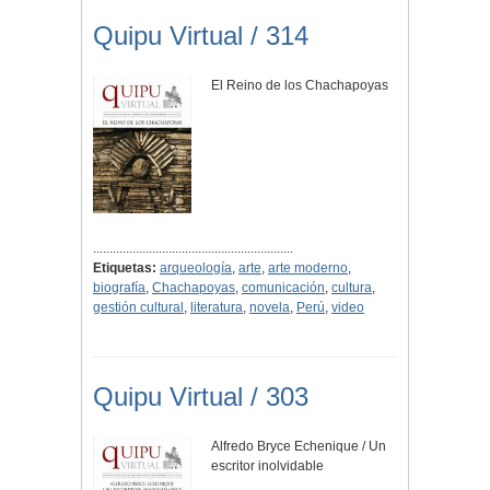
Quipu Virtual / 314
El Reino de los Chachapoyas
.............................................................
Etiquetas:
arqueología
,
arte
,
arte moderno
,
biografía
,
Chachapoyas
,
comunicación
,
cultura
,
gestión cultural
,
literatura
,
novela
,
Perú
,
video
Quipu Virtual / 303
Alfredo Bryce Echenique / Un
escritor inolvidable