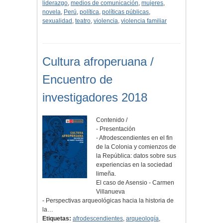
liderazgo
,
medios de comunicación
,
mujeres
,
novela
,
Perú
,
política
,
políticas públicas
,
sexualidad
,
teatro
,
violencia
,
violencia familiar
Cultura afroperuana /
Encuentro de
investigadores 2018
Contenido /
- Presentación
- Afrodescendientes en el fin
de la Colonia y comienzos de
la República: datos sobre sus
experiencias en la sociedad
limeña.
El caso de Asensio - Carmen
Villanueva
- Perspectivas arqueológicas hacia la historia de
la…
Etiquetas:
afrodescendientes
,
arqueología
,