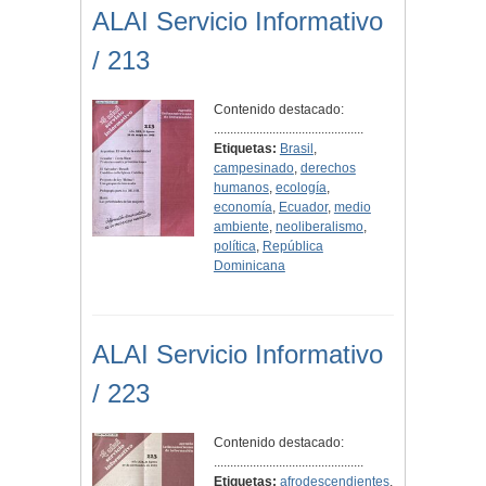
ALAI Servicio Informativo
/ 213
Contenido destacado:
..............................................
Etiquetas:
Brasil
,
campesinado
,
derechos
humanos
,
ecología
,
economía
,
Ecuador
,
medio
ambiente
,
neoliberalismo
,
política
,
República
Dominicana
ALAI Servicio Informativo
/ 223
Contenido destacado:
..............................................
Etiquetas:
afrodescendientes
,