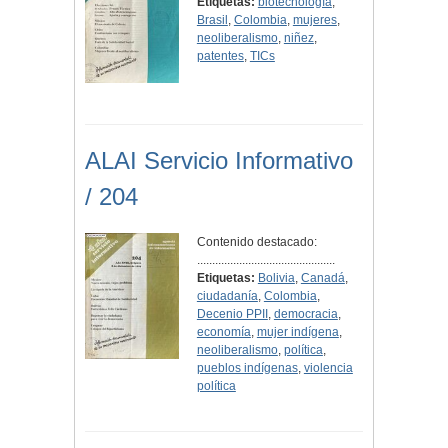
Etiquetas:
biotecnología
,
Brasil
,
Colombia
,
mujeres
,
neoliberalismo
,
niñez
,
patentes
,
TICs
ALAI Servicio Informativo
/ 204
Contenido destacado:
..............................................
Etiquetas:
Bolivia
,
Canadá
,
ciudadanía
,
Colombia
,
Decenio PPII
,
democracia
,
economía
,
mujer indígena
,
neoliberalismo
,
política
,
pueblos indígenas
,
violencia
política