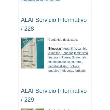
ALAI Servicio Informativo
/ 228
Contenido destacado:
..............................................
Etiquetas:
Argentina
,
cambio
climático
,
Ecuador
,
feminismo
,
fuerzas militares
,
Guatemala
,
medio ambiente
,
mujeres
,
neoliberalismo
,
política
,
pueblos indígenas
,
territorio
ALAI Servicio Informativo
/ 229