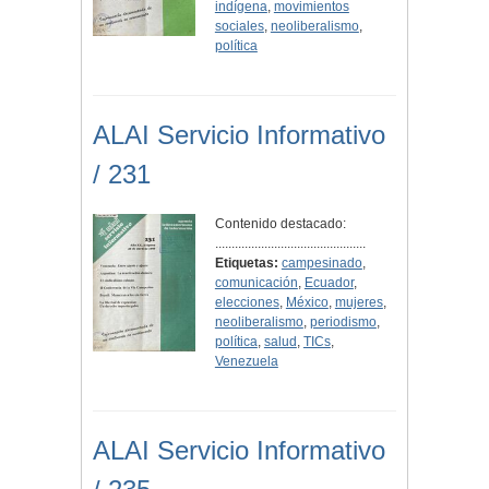
indígena
,
movimientos
sociales
,
neoliberalismo
,
política
ALAI Servicio Informativo
/ 231
Contenido destacado:
..............................................
Etiquetas:
campesinado
,
comunicación
,
Ecuador
,
elecciones
,
México
,
mujeres
,
neoliberalismo
,
periodismo
,
política
,
salud
,
TICs
,
Venezuela
ALAI Servicio Informativo