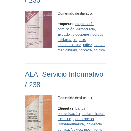
/ 235
Contenido destacado:
..............................................
Etiquetas:
biopiratería
,
corrupción
,
democracia
,
Ecuador
,
elecciones
,
fuerzas
militares
,
mujeres
,
neoliberalismo
,
niñez
,
plantas
medicinales
,
pobreza
,
política
ALAI Servicio Informativo
/ 238
Contenido destacado:
..............................................
Etiquetas:
banca
,
comunicación
,
declaraciones
,
Ecuador
,
globalización
,
Hispanoamérica
,
incidencia
política
,
México
,
movimiento