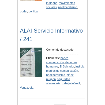
indígena
,
movimientos
sociales
,
neoliberalismo
,
poder
,
política
ALAI Servicio Informativo
/ 241
Contenido destacado:
..............................................
Etiquetas:
banca
,
comunicación
,
derechos
humanos
,
El Salvador
,
justicia
,
medios de comunicación
,
neoliberalismo
,
niñez
,
religión
,
seguridad
alimentaria
,
trabajo infantil
,
Venezuela