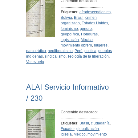
Contenido destacado:
..............................................
Etiquetas:
afrodescendientes
,
Bolivia
,
Brasil
,
crimen
organizado
,
Estados Unidos
,
feminismo
,
género
,
geopolítica
,
Honduras
,
legislación
,
México
,
movimiento obrero
,
mujeres
,
narcotráfico
,
neoliberalismo
,
Perú
,
política
,
pueblos
indígenas
,
sindicalismo
,
Teología de la liberación
,
Venezuela
ALAI Servicio Informativo
/ 230
Contenido destacado:
..............................................
Etiquetas:
Brasil
,
ciudadanía
,
Ecuador
,
globalización
,
Iglesia
,
México
,
movimiento