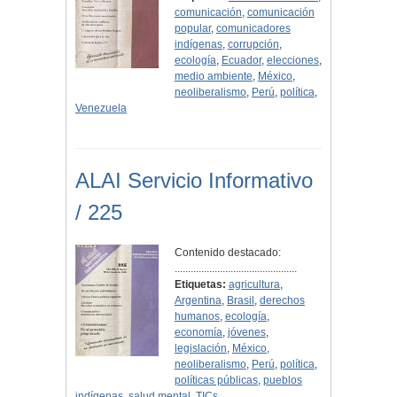
comunicación
,
comunicación
popular
,
comunicadores
indígenas
,
corrupción
,
ecología
,
Ecuador
,
elecciones
,
medio ambiente
,
México
,
neoliberalismo
,
Perú
,
política
,
Venezuela
ALAI Servicio Informativo
/ 225
Contenido destacado:
..............................................
Etiquetas:
agricultura
,
Argentina
,
Brasil
,
derechos
humanos
,
ecología
,
economía
,
jóvenes
,
legislación
,
México
,
neoliberalismo
,
Perú
,
política
,
políticas públicas
,
pueblos
indígenas
,
salud mental
,
TICs