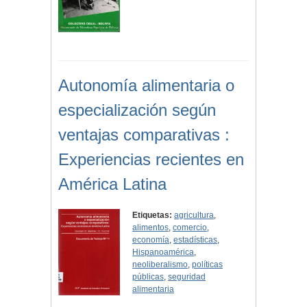
Autonomía alimentaria o
especialización según
ventajas comparativas :
Experiencias recientes en
América Latina
Etiquetas:
agricultura
,
alimentos
,
comercio
,
economía
,
estadísticas
,
Hispanoamérica
,
neoliberalismo
,
políticas
públicas
,
seguridad
alimentaria