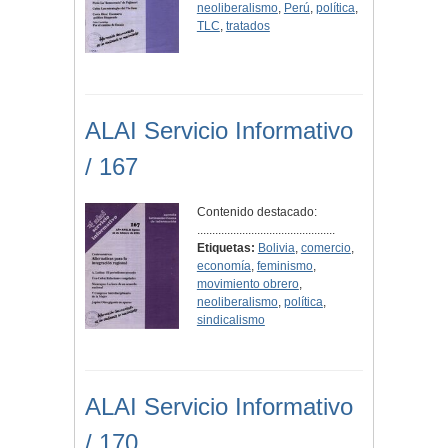
neoliberalismo
,
Perú
,
política
,
TLC
,
tratados
ALAI Servicio Informativo
/ 167
Contenido destacado:
..............................................
Etiquetas:
Bolivia
,
comercio
,
economía
,
feminismo
,
movimiento obrero
,
neoliberalismo
,
política
,
sindicalismo
ALAI Servicio Informativo
/ 170