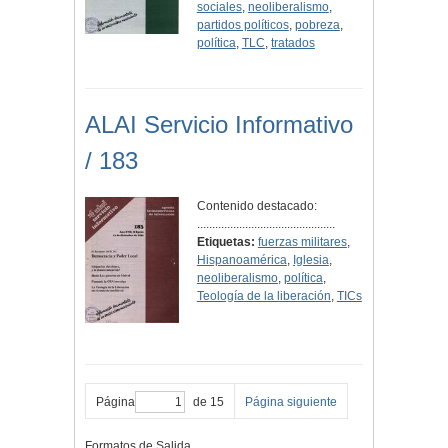
sociales
,
neoliberalismo
,
partidos políticos
,
pobreza
,
política
,
TLC
,
tratados
ALAI Servicio Informativo
/ 183
Contenido destacado:
..............................................
Etiquetas:
fuerzas militares
,
Hispanoamérica
,
Iglesia
,
neoliberalismo
,
política
,
Teología de la liberación
,
TICs
Página
de 15
Página siguiente
Formatos de Salida