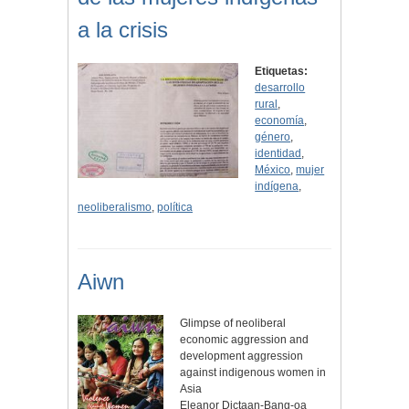
a la crisis
Etiquetas:
desarrollo
rural
,
economía
,
género
,
identidad
,
México
,
mujer
indígena
,
neoliberalismo
,
política
Aiwn
Glimpse of neoliberal
economic aggression and
development aggression
against indigenous women in
Asia
Eleanor Dictaan-Bang-oa