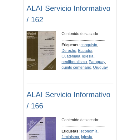
ALAI Servicio Informativo
/ 162
Contenido destacado:
..............................................
Etiquetas:
conquista
,
Derecho
,
Ecuador
,
Guatemala
,
Iglesia
,
neoliberalismo
,
Paraguay
,
quinto centenario
,
Uruguay
ALAI Servicio Informativo
/ 166
Contenido destacado:
..............................................
Etiquetas:
economía
,
feminismo
,
Iglesia
,