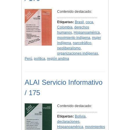
Contenido destacado:
..............................................
Etiquetas:
Brasil
,
coca
,
Colombia
,
derechos
humanos
,
Hispanoamérica
,
movimiento indígena
,
mujer
indígena
,
narcotráfico
,
neoliberalismo
,
organizaciones indígenas
,
Perú
,
política
,
región andina
ALAI Servicio Informativo
/ 175
Contenido destacado:
..............................................
Etiquetas:
Bolivia
,
declaraciones
,
Hispanoamérica
,
movimientos