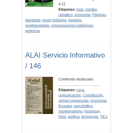
4-11
Etiquetas:
Asia
,
cambio
climático
,
economía
,
Filipinas
,
identidad
,
mujer indígena
,
mujeres
,
neoliberalismo
,
organizaciones indígenas
,
violencia
ALAI Servicio Informativo
/ 146
Contenido destacado:
..............................................
Etiquetas:
coca
,
comunicación
,
Constitución
,
crimen organizado
,
economía
,
Ecuador
,
narcotráfico
,
neoliberalismo
,
Paraguay
,
Perú
,
política
,
tecnología
,
TICs