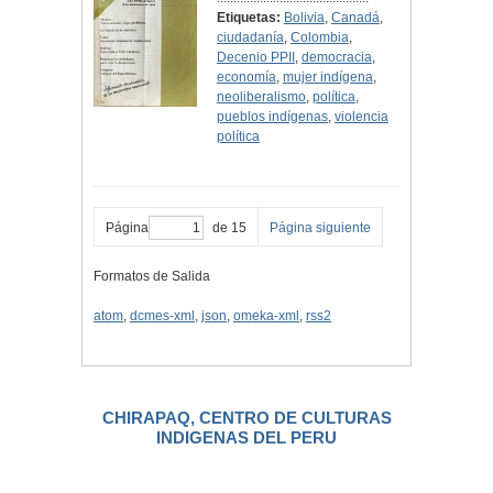
Etiquetas:
Bolivia
,
Canadá
,
ciudadanía
,
Colombia
,
Decenio PPII
,
democracia
,
economía
,
mujer indígena
,
neoliberalismo
,
política
,
pueblos indígenas
,
violencia
política
Página
de 15
Página siguiente
Formatos de Salida
atom
,
dcmes-xml
,
json
,
omeka-xml
,
rss2
CHIRAPAQ, CENTRO DE CULTURAS
INDIGENAS DEL PERU