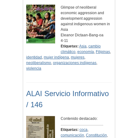
Glimpse of neoliberal
economic aggression and
development aggression
against indigenous women in
Asia
Eleanor Dictaan-Bang-oa
4-11
Etiquetas:
Asia
,
cambio
climático
,
economía
,
Filipinas
,
identidad
,
mujer indígena
,
mujeres
,
neoliberalismo
,
organizaciones indígenas
,
violencia
ALAI Servicio Informativo
/ 146
Contenido destacado:
..............................................
Etiquetas:
coca
,
comunicación
,
Constitución
,