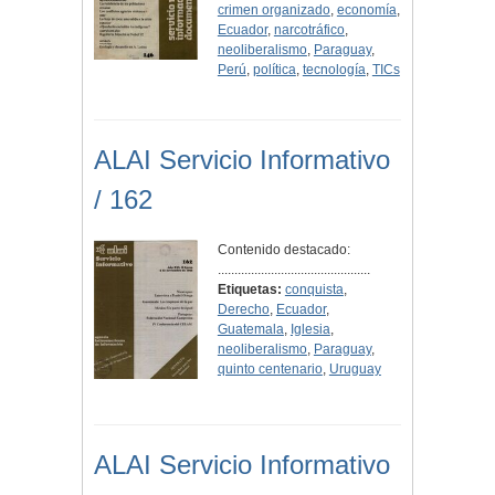
crimen organizado
,
economía
,
Ecuador
,
narcotráfico
,
neoliberalismo
,
Paraguay
,
Perú
,
política
,
tecnología
,
TICs
ALAI Servicio Informativo
/ 162
Contenido destacado:
..............................................
Etiquetas:
conquista
,
Derecho
,
Ecuador
,
Guatemala
,
Iglesia
,
neoliberalismo
,
Paraguay
,
quinto centenario
,
Uruguay
ALAI Servicio Informativo