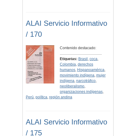
ALAI Servicio Informativo
/ 170
Contenido destacado:
..............................................
Etiquetas:
Brasil
,
coca
,
Colombia
,
derechos
humanos
,
Hispanoamérica
,
movimiento indígena
,
mujer
indígena
,
narcotráfico
,
neoliberalismo
,
organizaciones indígenas
,
Perú
,
política
,
región andina
ALAI Servicio Informativo
/ 175