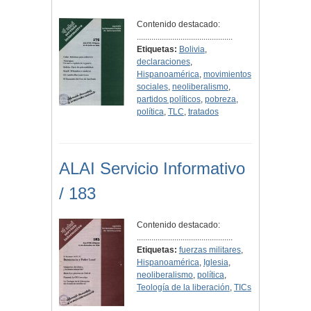
Contenido destacado:
..............................................
Etiquetas:
Bolivia
,
declaraciones
,
Hispanoamérica
,
movimientos
sociales
,
neoliberalismo
,
partidos políticos
,
pobreza
,
política
,
TLC
,
tratados
ALAI Servicio Informativo
/ 183
Contenido destacado:
..............................................
Etiquetas:
fuerzas militares
,
Hispanoamérica
,
Iglesia
,
neoliberalismo
,
política
,
Teología de la liberación
,
TICs