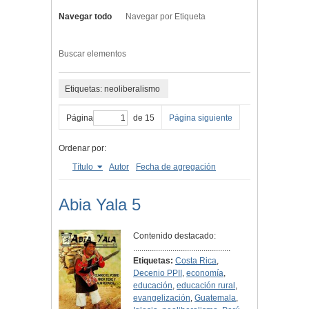
Navegar todo
Navegar por Etiqueta
Buscar elementos
Etiquetas: neoliberalismo
Página
de 15
Página siguiente
Ordenar por:
Título
Autor
Fecha de agregación
Abia Yala 5
Contenido destacado:
...............................................
Etiquetas:
Costa Rica
,
Decenio PPII
,
economía
,
educación
,
educación rural
,
evangelización
,
Guatemala
,