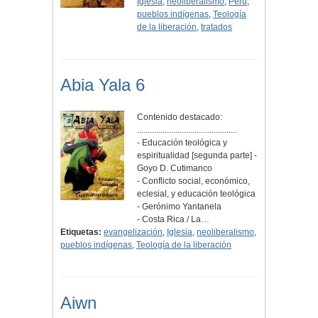
Iglesia
,
neoliberalismo
,
Perú
,
pueblos indígenas
,
Teología
de la liberación
,
tratados
Abia Yala 6
Contenido destacado:
...............................................
- Educación teológica y
espiritualidad [segunda parte] -
Goyo D. Cutimanco
- Conflicto social, económico,
eclesial, y educación teológica
- Gerónimo Yantanela
- Costa Rica / La…
Etiquetas:
evangelización
,
Iglesia
,
neoliberalismo
,
pueblos indígenas
,
Teología de la liberación
Aiwn