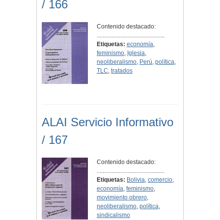
/ 166
Contenido destacado:
..............................................
Etiquetas:
economía
,
feminismo
,
Iglesia
,
neoliberalismo
,
Perú
,
política
,
TLC
,
tratados
ALAI Servicio Informativo
/ 167
Contenido destacado:
..............................................
Etiquetas:
Bolivia
,
comercio
,
economía
,
feminismo
,
movimiento obrero
,
neoliberalismo
,
política
,
sindicalismo