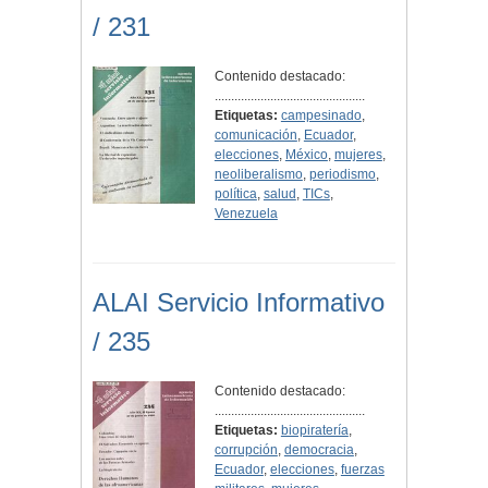
/ 231
Contenido destacado:
..............................................
Etiquetas:
campesinado
,
comunicación
,
Ecuador
,
elecciones
,
México
,
mujeres
,
neoliberalismo
,
periodismo
,
política
,
salud
,
TICs
,
Venezuela
ALAI Servicio Informativo
/ 235
Contenido destacado:
..............................................
Etiquetas:
biopiratería
,
corrupción
,
democracia
,
Ecuador
,
elecciones
,
fuerzas