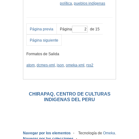
política
,
pueblos indígenas
Página previa
Página
de 15
Página siguiente
Formatos de Salida
atom
,
dcmes-xml
,
json
,
omeka-xml
,
rss2
CHIRAPAQ, CENTRO DE CULTURAS
INDIGENAS DEL PERU
.
Navegar por los elementos
Tecnología de
Omeka
.
Navegar por las colecciones