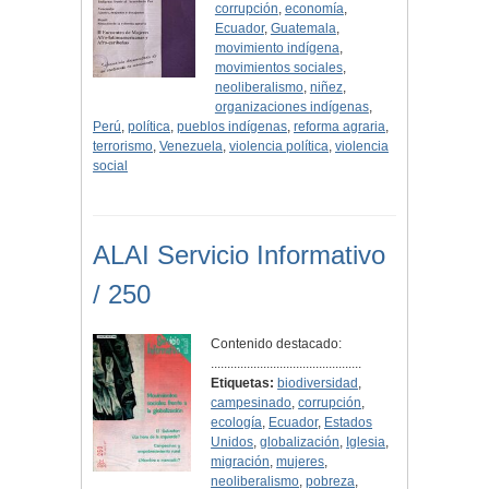
corrupción
,
economía
,
Ecuador
,
Guatemala
,
movimiento indígena
,
movimientos sociales
,
neoliberalismo
,
niñez
,
organizaciones indígenas
,
Perú
,
política
,
pueblos indígenas
,
reforma agraria
,
terrorismo
,
Venezuela
,
violencia política
,
violencia
social
ALAI Servicio Informativo
/ 250
Contenido destacado:
..............................................
Etiquetas:
biodiversidad
,
campesinado
,
corrupción
,
ecología
,
Ecuador
,
Estados
Unidos
,
globalización
,
Iglesia
,
migración
,
mujeres
,
neoliberalismo
,
pobreza
,