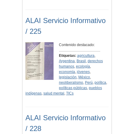
ALAI Servicio Informativo
/ 225
Contenido destacado:
..............................................
Etiquetas:
agricultura
,
Argentina
,
Brasil
,
derechos
humanos
,
ecología
,
economía
,
jóvenes
,
legislación
,
México
,
neoliberalismo
,
Perú
,
política
,
políticas públicas
,
pueblos
indígenas
,
salud mental
,
TICs
ALAI Servicio Informativo
/ 228