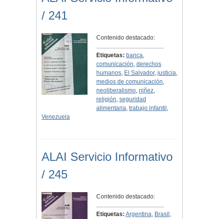
/ 241
Contenido destacado:
..............................................
Etiquetas:
banca
,
comunicación
,
derechos
humanos
,
El Salvador
,
justicia
,
medios de comunicación
,
neoliberalismo
,
niñez
,
religión
,
seguridad
alimentaria
,
trabajo infantil
,
Venezuela
ALAI Servicio Informativo
/ 245
Contenido destacado:
..............................................
Etiquetas:
Argentina
,
Brasil
,