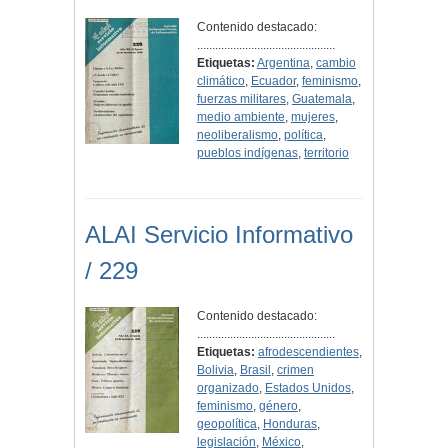
Contenido destacado:
..............................................
Etiquetas:
Argentina
,
cambio
climático
,
Ecuador
,
feminismo
,
fuerzas militares
,
Guatemala
,
medio ambiente
,
mujeres
,
neoliberalismo
,
política
,
pueblos indígenas
,
territorio
ALAI Servicio Informativo
/ 229
Contenido destacado:
..............................................
Etiquetas:
afrodescendientes
,
Bolivia
,
Brasil
,
crimen
organizado
,
Estados Unidos
,
feminismo
,
género
,
geopolítica
,
Honduras
,
legislación
,
México
,