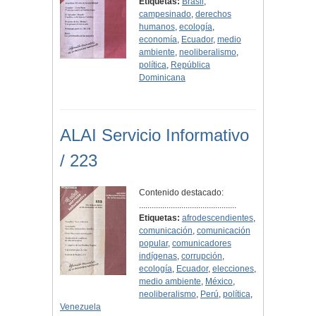
Etiquetas:
Brasil
,
campesinado
,
derechos
humanos
,
ecología
,
economía
,
Ecuador
,
medio
ambiente
,
neoliberalismo
,
política
,
República
Dominicana
ALAI Servicio Informativo
/ 223
Contenido destacado:
..............................................
Etiquetas:
afrodescendientes
,
comunicación
,
comunicación
popular
,
comunicadores
indígenas
,
corrupción
,
ecología
,
Ecuador
,
elecciones
,
medio ambiente
,
México
,
neoliberalismo
,
Perú
,
política
,
Venezuela