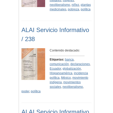
militares
,
mujeres
,
neoliberalismo
,
niñez
,
plantas
medicinales
,
pobreza
,
política
ALAI Servicio Informativo
/ 238
Contenido destacado:
..............................................
Etiquetas:
banca
,
comunicación
,
declaraciones
,
Ecuador
,
globalización
,
Hispanoamérica
,
incidencia
política
,
México
,
movimiento
indígena
,
movimientos
sociales
,
neoliberalismo
,
poder
,
política
ALAI Servicio Informativo