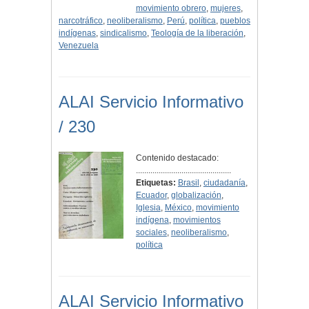
movimiento obrero
,
mujeres
,
narcotráfico
,
neoliberalismo
,
Perú
,
política
,
pueblos
indígenas
,
sindicalismo
,
Teología de la liberación
,
Venezuela
ALAI Servicio Informativo
/ 230
Contenido destacado:
..............................................
Etiquetas:
Brasil
,
ciudadanía
,
Ecuador
,
globalización
,
Iglesia
,
México
,
movimiento
indígena
,
movimientos
sociales
,
neoliberalismo
,
política
ALAI Servicio Informativo