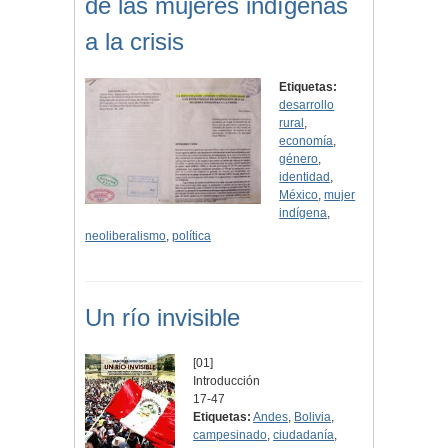
de las mujeres indígenas
a la crisis
Etiquetas:
desarrollo
rural
,
economía
,
género
,
identidad
,
México
,
mujer
indígena
,
neoliberalismo
,
política
Un río invisible
[01]
Introducción
17-47
Etiquetas:
Andes
,
Bolivia
,
campesinado
,
ciudadanía
,