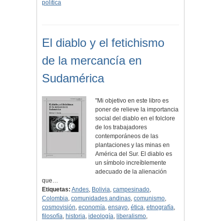
política
El diablo y el fetichismo
de la mercancía en
Sudamérica
"Mi objetivo en este libro es
poner de relieve la importancia
social del diablo en el folclore
de los trabajadores
contemporáneos de las
plantaciones y las minas en
América del Sur. El diablo es
un símbolo increíblemente
adecuado de la alienación
que…
Etiquetas:
Andes
,
Bolivia
,
campesinado
,
Colombia
,
comunidades andinas
,
comunismo
,
cosmovisión
,
economía
,
ensayo
,
ética
,
etnografía
,
filosofía
,
historia
,
ideología
,
liberalismo
,