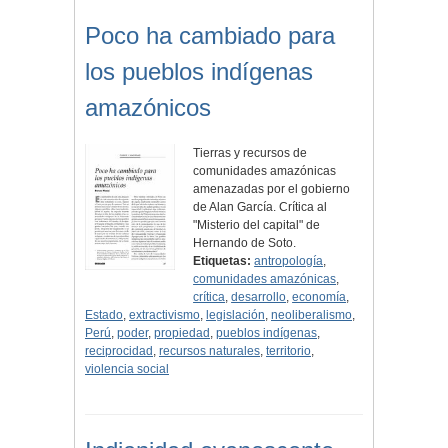
Poco ha cambiado para
los pueblos indígenas
amazónicos
Tierras y recursos de
comunidades amazónicas
amenazadas por el gobierno
de Alan García. Crítica al
"Misterio del capital" de
Hernando de Soto.
Etiquetas:
antropología
,
comunidades amazónicas
,
crítica
,
desarrollo
,
economía
,
Estado
,
extractivismo
,
legislación
,
neoliberalismo
,
Perú
,
poder
,
propiedad
,
pueblos indígenas
,
reciprocidad
,
recursos naturales
,
territorio
,
violencia social