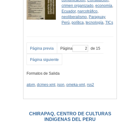
comunicación
,
Constitución
,
crimen organizado
,
economía
,
Ecuador
,
narcotráfico
,
neoliberalismo
,
Paraguay
,
Perú
,
política
,
tecnología
,
TICs
Página previa
Página
de 15
Página siguiente
Formatos de Salida
atom
,
dcmes-xml
,
json
,
omeka-xml
,
rss2
CHIRAPAQ, CENTRO DE CULTURAS
INDIGENAS DEL PERU