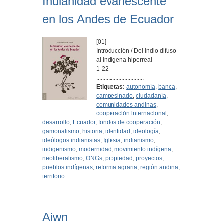
Indianidad evanescente
en los Andes de Ecuador
[01]
Introducción / Del indio difuso
al indígena hiperreal
1-22
................................
Etiquetas:
autonomía
,
banca
,
campesinado
,
ciudadanía
,
comunidades andinas
,
cooperación internacional
,
desarrollo
,
Ecuador
,
fondos de cooperación
,
gamonalismo
,
historia
,
identidad
,
ideología
,
ideólogos indianistas
,
Iglesia
,
indianismo
,
indigenismo
,
modernidad
,
movimiento indígena
,
neoliberalismo
,
ONGs
,
propiedad
,
proyectos
,
pueblos indígenas
,
reforma agraria
,
región andina
,
territorio
Aiwn