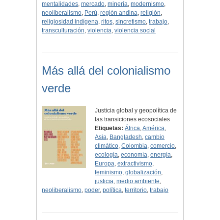
mentalidades
,
mercado
,
minería
,
modernismo
,
neoliberalismo
,
Perú
,
región andina
,
religión
,
religiosidad indígena
,
ritos
,
sincretismo
,
trabajo
,
transculturación
,
violencia
,
violencia social
Más allá del colonialismo
verde
Justicia global y geopolítica de
las transiciones ecosociales
Etiquetas:
África
,
América
,
Asia
,
Bangladesh
,
cambio
climático
,
Colombia
,
comercio
,
ecología
,
economía
,
energía
,
Europa
,
extractivismo
,
feminismo
,
globalización
,
justicia
,
medio ambiente
,
neoliberalismo
,
poder
,
política
,
territorio
,
trabajo