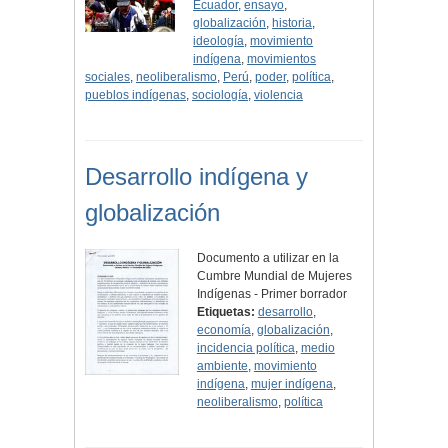
Ecuador
,
ensayo
,
globalización
,
historia
,
ideología
,
movimiento
indígena
,
movimientos
sociales
,
neoliberalismo
,
Perú
,
poder
,
política
,
pueblos indígenas
,
sociología
,
violencia
Desarrollo indígena y
globalización
Documento a utilizar en la
Cumbre Mundial de Mujeres
Indígenas - Primer borrador
Etiquetas:
desarrollo
,
economía
,
globalización
,
incidencia política
,
medio
ambiente
,
movimiento
indígena
,
mujer indígena
,
neoliberalismo
,
política