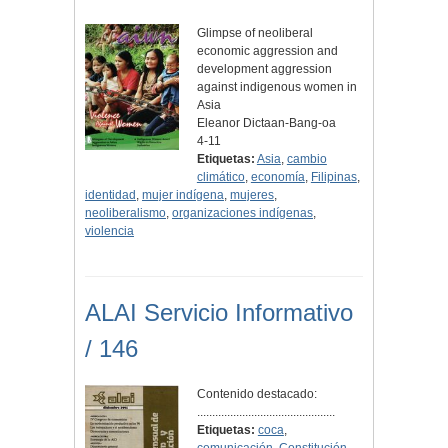
Glimpse of neoliberal
economic aggression and
development aggression
against indigenous women in
Asia
Eleanor Dictaan-Bang-oa
4-11
Etiquetas:
Asia
,
cambio
climático
,
economía
,
Filipinas
,
identidad
,
mujer indígena
,
mujeres
,
neoliberalismo
,
organizaciones indígenas
,
violencia
ALAI Servicio Informativo
/ 146
Contenido destacado:
..............................................
Etiquetas:
coca
,