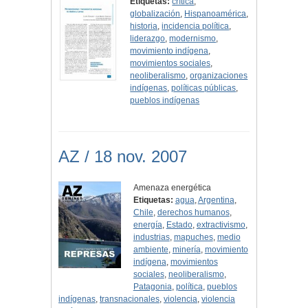
Etiquetas:
crítica
,
globalización
,
Hispanoamérica
,
historia
,
incidencia política
,
liderazgo
,
modernismo
,
movimiento indígena
,
movimientos sociales
,
neoliberalismo
,
organizaciones
indígenas
,
políticas públicas
,
pueblos indígenas
AZ / 18 nov. 2007
Amenaza energética
Etiquetas:
agua
,
Argentina
,
Chile
,
derechos humanos
,
energía
,
Estado
,
extractivismo
,
industrias
,
mapuches
,
medio
ambiente
,
minería
,
movimiento
indígena
,
movimientos
sociales
,
neoliberalismo
,
Patagonia
,
política
,
pueblos
indígenas
,
transnacionales
,
violencia
,
violencia