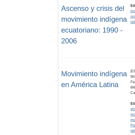
Et
Ascenso y crisis del
in
or
movimiento indígena
re
ecuatoriano: 1990 -
2006
[0
Movimiento indígena
Mo
Fa
en América Latina
Mé
Ca
Et
gl
in
mo
Pa
re