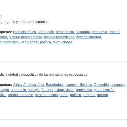
]
 geografía y la era prehispánica
iquetas:
conflicto bélico
,
corrupción
,
democracia
,
dictadura
,
economía
,
Estado
,
toria
,
historia precolombina
,
historia republicana
,
historia virreinal
,
oliberalismo
,
Perú
,
poder
,
política
,
revoluciones
sticia global y geopolítica de las transiciones ecosociales
iquetas:
África
,
América
,
Asia
,
Bangladesh
,
cambio climático
,
Colombia
,
comercio
,
ología
,
economía
,
energía
,
Europa
,
extractivismo
,
feminismo
,
globalización
,
ticia
,
medio ambiente
,
neoliberalismo
,
poder
,
política
,
territorio
,
trabajo