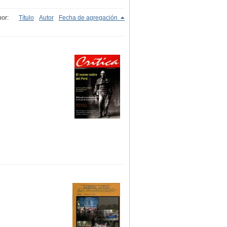
or:
Título
Autor
Fecha de agregación