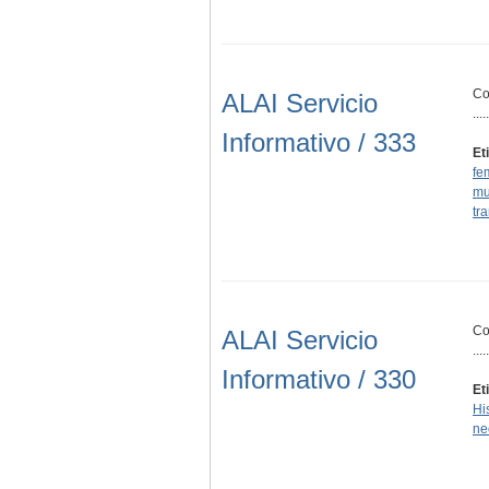
Co
ALAI Servicio
.....
Informativo / 333
Et
fe
mu
tr
Co
ALAI Servicio
.....
Informativo / 330
Et
Hi
ne