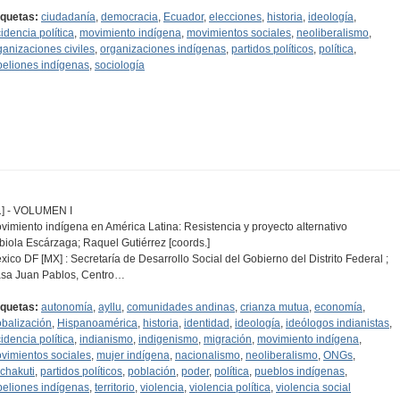
iquetas:
ciudadanía
,
democracia
,
Ecuador
,
elecciones
,
historia
,
ideología
,
cidencia política
,
movimiento indígena
,
movimientos sociales
,
neoliberalismo
,
ganizaciones civiles
,
organizaciones indígenas
,
partidos políticos
,
política
,
beliones indígenas
,
sociología
1] - VOLUMEN I
vimiento indígena en América Latina: Resistencia y proyecto alternativo
biola Escárzaga; Raquel Gutiérrez [coords.]
xico DF [MX] : Secretaría de Desarrollo Social del Gobierno del Distrito Federal ;
sa Juan Pablos, Centro…
iquetas:
autonomía
,
ayllu
,
comunidades andinas
,
crianza mutua
,
economía
,
obalización
,
Hispanoamérica
,
historia
,
identidad
,
ideología
,
ideólogos indianistas
,
cidencia política
,
indianismo
,
indigenismo
,
migración
,
movimiento indígena
,
vimientos sociales
,
mujer indígena
,
nacionalismo
,
neoliberalismo
,
ONGs
,
chakuti
,
partidos políticos
,
población
,
poder
,
política
,
pueblos indígenas
,
beliones indígenas
,
territorio
,
violencia
,
violencia política
,
violencia social