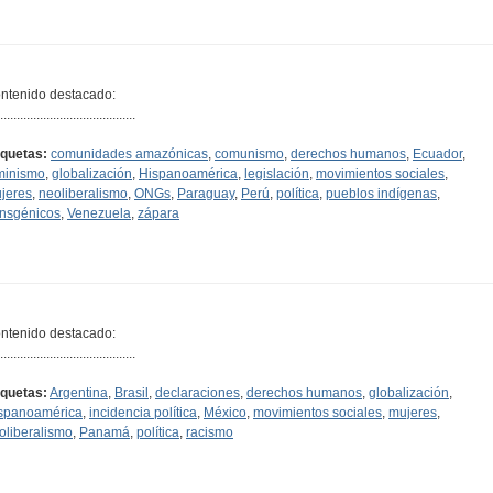
ntenido destacado:
.........................................
iquetas:
comunidades amazónicas
,
comunismo
,
derechos humanos
,
Ecuador
,
minismo
,
globalización
,
Hispanoamérica
,
legislación
,
movimientos sociales
,
jeres
,
neoliberalismo
,
ONGs
,
Paraguay
,
Perú
,
política
,
pueblos indígenas
,
ansgénicos
,
Venezuela
,
zápara
ntenido destacado:
.........................................
iquetas:
Argentina
,
Brasil
,
declaraciones
,
derechos humanos
,
globalización
,
spanoamérica
,
incidencia política
,
México
,
movimientos sociales
,
mujeres
,
oliberalismo
,
Panamá
,
política
,
racismo