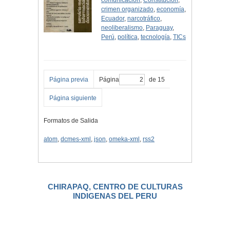
comunicación
,
Constitución
,
crimen organizado
,
economía
,
Ecuador
,
narcotráfico
,
neoliberalismo
,
Paraguay
,
Perú
,
política
,
tecnología
,
TICs
Página previa
Página
de 15
Página siguiente
Formatos de Salida
atom
,
dcmes-xml
,
json
,
omeka-xml
,
rss2
CHIRAPAQ, CENTRO DE CULTURAS
INDIGENAS DEL PERU