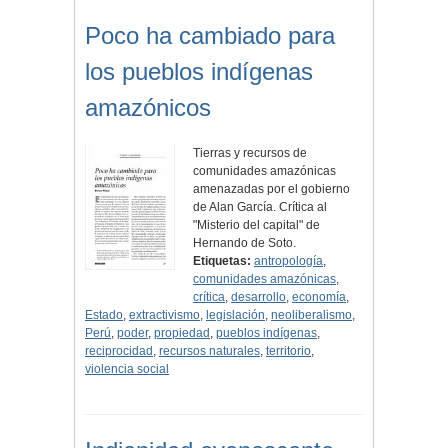
Poco ha cambiado para
los pueblos indígenas
amazónicos
Tierras y recursos de
comunidades amazónicas
amenazadas por el gobierno
de Alan García. Crítica al
"Misterio del capital" de
Hernando de Soto.
Etiquetas:
antropología
,
comunidades amazónicas
,
crítica
,
desarrollo
,
economía
,
Estado
,
extractivismo
,
legislación
,
neoliberalismo
,
Perú
,
poder
,
propiedad
,
pueblos indígenas
,
reciprocidad
,
recursos naturales
,
territorio
,
violencia social