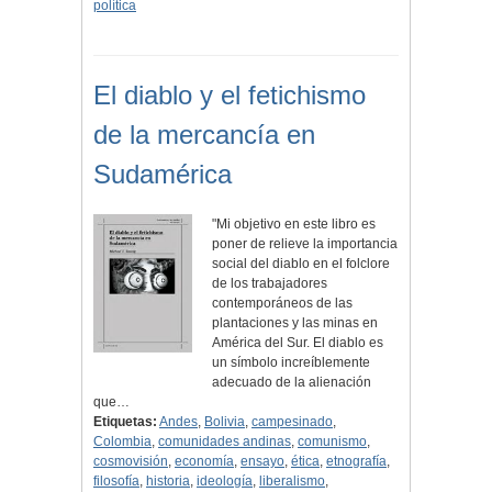
política
El diablo y el fetichismo
de la mercancía en
Sudamérica
"Mi objetivo en este libro es
poner de relieve la importancia
social del diablo en el folclore
de los trabajadores
contemporáneos de las
plantaciones y las minas en
América del Sur. El diablo es
un símbolo increíblemente
adecuado de la alienación
que…
Etiquetas:
Andes
,
Bolivia
,
campesinado
,
Colombia
,
comunidades andinas
,
comunismo
,
cosmovisión
,
economía
,
ensayo
,
ética
,
etnografía
,
filosofía
,
historia
,
ideología
,
liberalismo
,