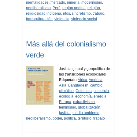
mentalidades
,
mercado
,
minería
,
modernismo
,
neoliberalismo
,
Perú
,
región andina
,
religión
,
religiosidad indígena
,
ritos
,
sincretismo
,
trabajo
,
transculturación
,
violencia
,
violencia social
Más allá del colonialismo
verde
Justicia global y geopolítica de
las transiciones ecosociales
Etiquetas:
África
,
América
,
Asia
,
Bangladesh
,
cambio
climático
,
Colombia
,
comercio
,
ecología
,
economía
,
energía
,
Europa
,
extractivismo
,
feminismo
,
globalización
,
justicia
,
medio ambiente
,
neoliberalismo
,
poder
,
política
,
territorio
,
trabajo