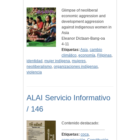
Glimpse of neoliberal
economic aggression and
development aggression
against indigenous women in
Asia
Eleanor Dictaan-Bang-oa
4-11
Etiquetas:
Asia
,
cambio
climático
,
economía
,
Filipinas
,
identidad
,
mujer indígena
,
mujeres
,
neoliberalismo
,
organizaciones indígenas
,
violencia
ALAI Servicio Informativo
/ 146
Contenido destacado:
..............................................
Etiquetas:
coca
,