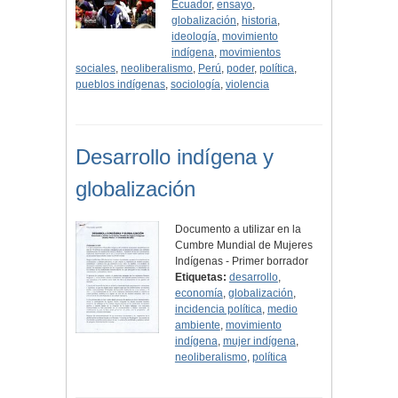
Ecuador
,
ensayo
,
globalización
,
historia
,
ideología
,
movimiento
indígena
,
movimientos
sociales
,
neoliberalismo
,
Perú
,
poder
,
política
,
pueblos indígenas
,
sociología
,
violencia
Desarrollo indígena y
globalización
Documento a utilizar en la
Cumbre Mundial de Mujeres
Indígenas - Primer borrador
Etiquetas:
desarrollo
,
economía
,
globalización
,
incidencia política
,
medio
ambiente
,
movimiento
indígena
,
mujer indígena
,
neoliberalismo
,
política