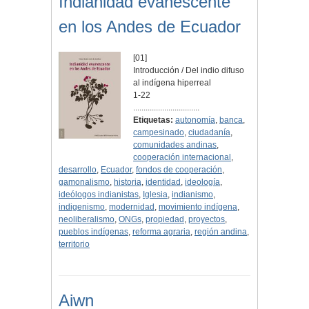
Indianidad evanescente
en los Andes de Ecuador
[01]
Introducción / Del indio difuso
al indígena hiperreal
1-22
................................
Etiquetas:
autonomía
,
banca
,
campesinado
,
ciudadanía
,
comunidades andinas
,
cooperación internacional
,
desarrollo
,
Ecuador
,
fondos de cooperación
,
gamonalismo
,
historia
,
identidad
,
ideología
,
ideólogos indianistas
,
Iglesia
,
indianismo
,
indigenismo
,
modernidad
,
movimiento indígena
,
neoliberalismo
,
ONGs
,
propiedad
,
proyectos
,
pueblos indígenas
,
reforma agraria
,
región andina
,
territorio
Aiwn