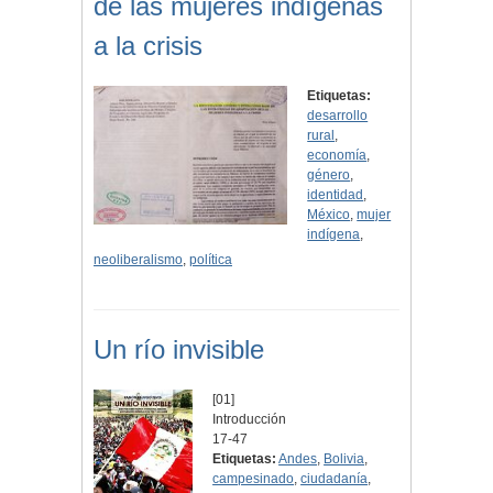
de las mujeres indígenas
a la crisis
Etiquetas:
desarrollo
rural
,
economía
,
género
,
identidad
,
México
,
mujer
indígena
,
neoliberalismo
,
política
Un río invisible
[01]
Introducción
17-47
Etiquetas:
Andes
,
Bolivia
,
campesinado
,
ciudadanía
,