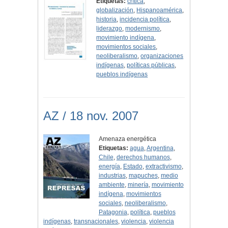
Etiquetas:
crítica
,
globalización
,
Hispanoamérica
,
historia
,
incidencia política
,
liderazgo
,
modernismo
,
movimiento indígena
,
movimientos sociales
,
neoliberalismo
,
organizaciones
indígenas
,
políticas públicas
,
pueblos indígenas
AZ / 18 nov. 2007
Amenaza energética
Etiquetas:
agua
,
Argentina
,
Chile
,
derechos humanos
,
energía
,
Estado
,
extractivismo
,
industrias
,
mapuches
,
medio
ambiente
,
minería
,
movimiento
indígena
,
movimientos
sociales
,
neoliberalismo
,
Patagonia
,
política
,
pueblos
indígenas
,
transnacionales
,
violencia
,
violencia