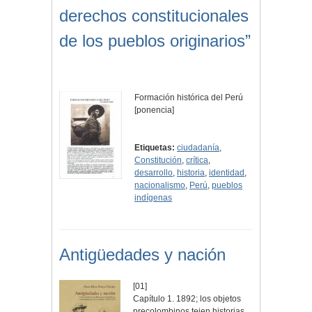
derechos constitucionales
de los pueblos originarios”
Formación histórica del Perú
[ponencia]
Etiquetas:
ciudadanía
,
Constitución
,
crítica
,
desarrollo
,
historia
,
identidad
,
nacionalismo
,
Perú
,
pueblos
indígenas
Antigüedades y nación
[01]
Capítulo 1. 1892; los objetos
precolombinos tejen historias