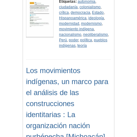
Etiquetas:
autonomía
,
ciudadanía
,
colonialismo
,
crítica
,
democracia
,
Estado
,
Hispanoamérica
,
ideología
,
modernidad
,
modernismo
,
movimiento indígena
,
nacionalismo
,
neoliberalismo
,
Perú
,
poder
,
política
,
pueblos
indígenas
,
teoría
Los movimientos
indígenas, un marco para
el análisis de las
construcciones
identitarias : La
organización nación
purhépecha [Michoacán],