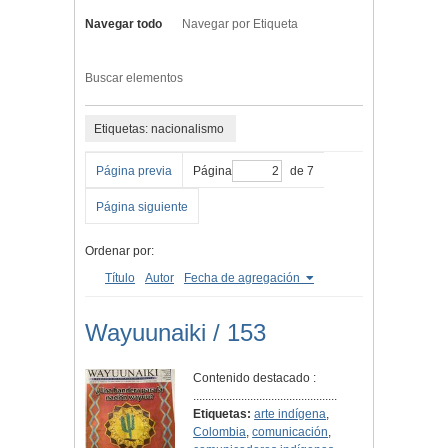
Navegar todo
Navegar por Etiqueta
Buscar elementos
Etiquetas: nacionalismo
Página previa
Página
de 7
Página siguiente
Ordenar por:
Título
Autor
Fecha de agregación
Wayuunaiki / 153
Contenido destacado :
................................................
Etiquetas:
arte indígena
,
Colombia
,
comunicación
,