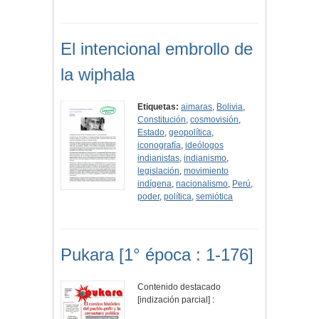
El intencional embrollo de
la wiphala
Etiquetas:
aimaras
,
Bolivia
,
Constitución
,
cosmovisión
,
Estado
,
geopolítica
,
iconografía
,
ideólogos
indianistas
,
indianismo
,
legislación
,
movimiento
indígena
,
nacionalismo
,
Perú
,
poder
,
política
,
semiótica
Pukara [1° época : 1-176]
Contenido destacado
[indización parcial] :