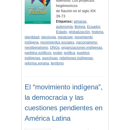
liberismo: Los proyectos
hegémonicos
de Nación en el siglo XIX
39-73
Etiquetas:
aimaras
,
autonomía
,
Bolivia
,
Ecuador
,
Estado
,
globalización
,
historia
,
identidad
,
ideología
,
mestizaje
,
movimiento
indígena
,
movimientos sociales
,
nacionalismo
,
neoliberalismo
,
ONGs
,
organizaciones indígenas
,
partidos políticos
,
poder
,
política
,
pueblos
indígenas
,
quechuas
,
rebeliones indígenas
,
reforma agraria
,
territorio
El “movimiento indígena”,
la democracia y las
cuestiones pendientes en
América Latina