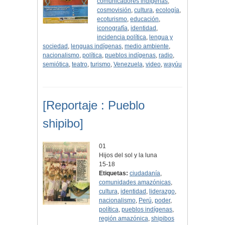
comunicadores indígenas
,
cosmovisión
,
cultura
,
ecología
,
ecoturismo
,
educación
,
iconografía
,
identidad
,
incidencia política
,
lengua y
sociedad
,
lenguas indígenas
,
medio ambiente
,
nacionalismo
,
política
,
pueblos indígenas
,
radio
,
semiótica
,
teatro
,
turismo
,
Venezuela
,
video
,
wayúu
[Reportaje : Pueblo
shipibo]
01
Hijos del sol y la luna
15-18
Etiquetas:
ciudadanía
,
comunidades amazónicas
,
cultura
,
identidad
,
liderazgo
,
nacionalismo
,
Perú
,
poder
,
política
,
pueblos indígenas
,
región amazónica
,
shipibos