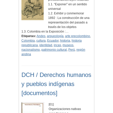
1.1. “Exponer” en un sentido
universal
1.2. Exhibir y conmemorar
1892 : La construcción de una
representación del pasado a
través de los objetos
1.3. Colombia en la Exposición :…
Etiquetas:
Andes
,
arqueología
,
arte precolombino
,
Colombia
,
cultura
,
Ecuador
,
historia
,
historia
republicana
,
identidad
,
incas
,
museos
,
nacionalismo
,
patrimonio cultural
,
Perú
,
región
andina
DCH / Derechos humanos
y pueblos indígenas
[documentos]
[01]
Organizaciones nativas