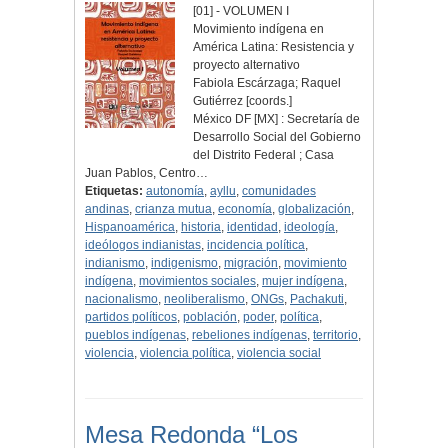
[01] - VOLUMEN I
Movimiento indígena en
América Latina: Resistencia y
proyecto alternativo
Fabiola Escárzaga; Raquel
Gutiérrez [coords.]
México DF [MX] : Secretaría de
Desarrollo Social del Gobierno
del Distrito Federal ; Casa
Juan Pablos, Centro…
Etiquetas:
autonomía
,
ayllu
,
comunidades
andinas
,
crianza mutua
,
economía
,
globalización
,
Hispanoamérica
,
historia
,
identidad
,
ideología
,
ideólogos indianistas
,
incidencia política
,
indianismo
,
indigenismo
,
migración
,
movimiento
indígena
,
movimientos sociales
,
mujer indígena
,
nacionalismo
,
neoliberalismo
,
ONGs
,
Pachakuti
,
partidos políticos
,
población
,
poder
,
política
,
pueblos indígenas
,
rebeliones indígenas
,
territorio
,
violencia
,
violencia política
,
violencia social
Mesa Redonda “Los