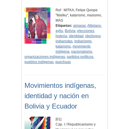
Ref : MITKA, Felipe Quispe
"Mallku", katarismo, masismo,
MAS
Etiquetas:
aimaras
,
Altiplano
,
ayllu
,
Bolivia
,
elecciones
,
historia
,
identidad
,
ideólogos
indianistas
,
indianismo
,
katarismo
,
movimiento
indígena
,
nacionalismo
,
organizaciones indígenas
,
partidos políticos
,
pueblos indígenas
,
quechuas
Movimientos indígenas,
identidad y nación en
Bolivia y Ecuador
[01]
Cap. I / Republicanismo y