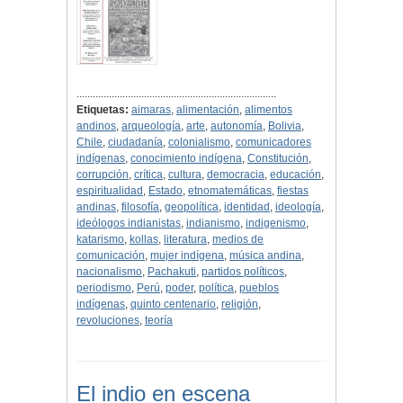
..........................................................................
Etiquetas:
aimaras
,
alimentación
,
alimentos
andinos
,
arqueología
,
arte
,
autonomía
,
Bolivia
,
Chile
,
ciudadanía
,
colonialismo
,
comunicadores
indígenas
,
conocimiento indígena
,
Constitución
,
corrupción
,
crítica
,
cultura
,
democracia
,
educación
,
espiritualidad
,
Estado
,
etnomatemáticas
,
fiestas
andinas
,
filosofía
,
geopolítica
,
identidad
,
ideología
,
ideólogos indianistas
,
indianismo
,
indigenismo
,
katarismo
,
kollas
,
literatura
,
medios de
comunicación
,
mujer indígena
,
música andina
,
nacionalismo
,
Pachakuti
,
partidos políticos
,
periodismo
,
Perú
,
poder
,
política
,
pueblos
indígenas
,
quinto centenario
,
religión
,
revoluciones
,
teoría
El indio en escena