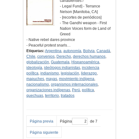
canadienses /
- Legal Fund] - Terrance
Nelson [Manitoba, CA]
- [recortes de periódicos]
- The Gandhi weapon - First
Nation Voices form de Land of
Greed
- Native rebel dares province
- Peaceful protest snarls…
Etiquetas:
Argentina
,
autonomía
,
Bolivia
,
Canadá
,
Chile
,
convenios
,
Derecho
,
derechos humanos
,
globalización
,
Guatemala
,
Hispanoamérica
,
ideología
,
ideólogos indianistas
,
incidencia
política
,
indianismo
,
legislación
,
liderazgo
,
mapuches
,
mayas
,
movimiento indígena
,
nacionalismo
,
organismos internacionales
,
organizaciones indígenas
,
Perú
,
política
,
quechuas
,
territorio
,
tratados
Página previa
Página
de 7
Página siguiente