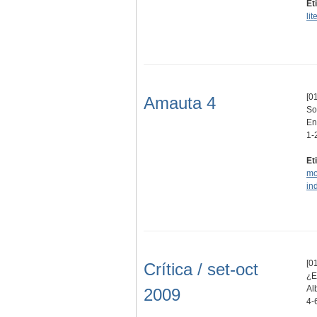
Et
lit
[01
Amauta 4
So
En
1-
Et
mo
in
[01
Crítica / set-oct
¿E
Al
2009
4-