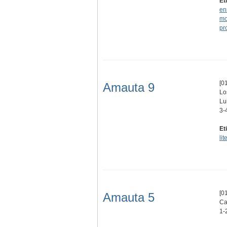
Et
en
mo
pr
[01
Amauta 9
Lo
Lu
3-
Et
lit
[01
Amauta 5
Ca
1-