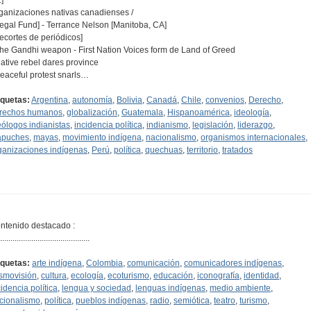
ganizaciones nativas canadienses /
Legal Fund] - Terrance Nelson [Manitoba, CA]
[recortes de periódicos]
The Gandhi weapon - First Nation Voices form de Land of Greed
Native rebel dares province
Peaceful protest snarls…
iquetas:
Argentina
,
autonomía
,
Bolivia
,
Canadá
,
Chile
,
convenios
,
Derecho
,
rechos humanos
,
globalización
,
Guatemala
,
Hispanoamérica
,
ideología
,
eólogos indianistas
,
incidencia política
,
indianismo
,
legislación
,
liderazgo
,
puches
,
mayas
,
movimiento indígena
,
nacionalismo
,
organismos internacionales
,
ganizaciones indígenas
,
Perú
,
política
,
quechuas
,
territorio
,
tratados
ntenido destacado :
...........................................
iquetas:
arte indígena
,
Colombia
,
comunicación
,
comunicadores indígenas
,
smovisión
,
cultura
,
ecología
,
ecoturismo
,
educación
,
iconografía
,
identidad
,
cidencia política
,
lengua y sociedad
,
lenguas indígenas
,
medio ambiente
,
cionalismo
,
política
,
pueblos indígenas
,
radio
,
semiótica
,
teatro
,
turismo
,