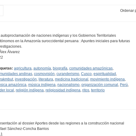
Ordenar p
 autoproclamación de naciones indígenas y los Gobiernos Territoriales
tónomos en la Amazonía suroccidental peruana : Apuntes iniciales para futuras
vestigaciones.
 Álex Álvarez
22
iquetas:
agricultura
,
autonomía
,
biografía
,
comunidades amazónicas
,
munidades andinas
,
cosmovisión
,
curanderismo
,
Cusco
,
espiritualidad
,
rakmbut
,
investigación
,
literatura
,
medicina tradicional
,
movimiento indígena
,
sica amazónica
,
música indígena
,
nacionalismo
,
organización comunal
,
Perú
,
der local
,
religión indígena
,
religiosidad indígena
,
ritos
,
territorio
esentación al dossier Aportes desde las regiones a la construcción nacional
fael Sánchez-Concha Barrios
11