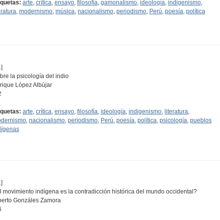
iquetas:
arte
,
crítica
,
ensayo
,
filosofía
,
gamonalismo
,
ideología
,
indigenismo
,
eratura
,
modernismo
,
música
,
nacionalismo
,
periodismo
,
Perú
,
poesía
,
política
]
bre la psicología del indio
rique López Albújar
2
iquetas:
arte
,
crítica
,
ensayo
,
filosofía
,
ideología
,
indigenismo
,
literatura
,
dernismo
,
nacionalismo
,
periodismo
,
Perú
,
poesía
,
política
,
psicología
,
pueblos
dígenas
]
l movimiento indígena es la contradicción histórica del mundo occidental?
berto Gonzáles Zamora
6