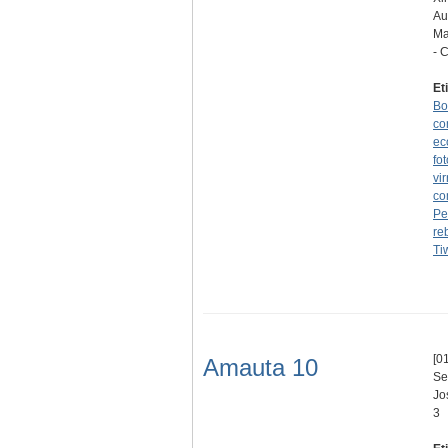
Au
Ma
- 
Et
Bo
co
ec
fo
vir
co
Pe
re
Ti
[01
Amauta 10
Se
Jo
3