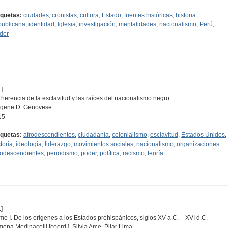
iquetas:
ciudades
,
cronistas
,
cultura
,
Estado
,
fuentes históricas
,
historia
publicana
,
identidad
,
Iglesia
,
investigación
,
mentalidades
,
nacionalismo
,
Perú
,
der
]
 herencia de la esclavitud y las raíces del nacionalismo negro
gene D. Genovese
15
iquetas:
afrodescendientes
,
ciudadanía
,
colonialismo
,
esclavitud
,
Estados Unidos
,
toria
,
ideología
,
liderazgo
,
movimientos sociales
,
nacionalismo
,
organizaciones
rodescendientes
,
periodismo
,
poder
,
política
,
racismo
,
teoría
]
mo I. De los orígenes a los Estados prehispánicos, siglos XV a.C. – XVI d.C.
mena Medinacelli [coord.], Silvia Arce, Pilar Lima