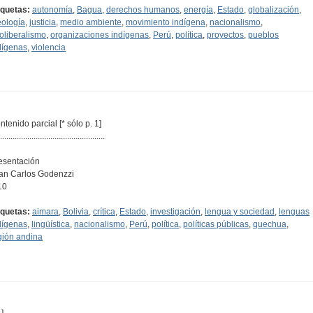
iquetas:
autonomía
,
Bagua
,
derechos humanos
,
energía
,
Estado
,
globalización
,
eología
,
justicia
,
medio ambiente
,
movimiento indígena
,
nacionalismo
,
oliberalismo
,
organizaciones indígenas
,
Perú
,
política
,
proyectos
,
pueblos
dígenas
,
violencia
ntenido parcial [* sólo p. 1]
..................................................
esentación
an Carlos Godenzzi
10
iquetas:
aimara
,
Bolivia
,
crítica
,
Estado
,
investigación
,
lengua y sociedad
,
lenguas
dígenas
,
lingüística
,
nacionalismo
,
Perú
,
política
,
políticas públicas
,
quechua
,
gión andina
]