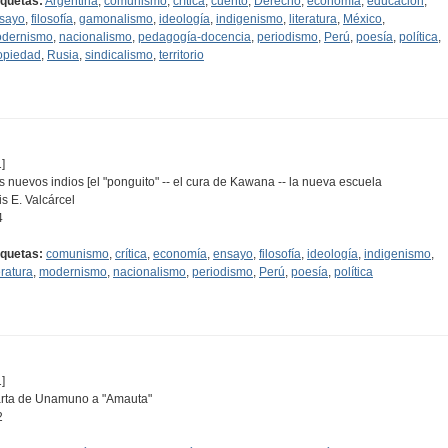
iquetas:
Argentina
,
comunismo
,
crítica
,
cuento
,
Derecho
,
economía
,
educación
,
sayo
,
filosofía
,
gamonalismo
,
ideología
,
indigenismo
,
literatura
,
México
,
dernismo
,
nacionalismo
,
pedagogía-docencia
,
periodismo
,
Perú
,
poesía
,
política
,
opiedad
,
Rusia
,
sindicalismo
,
territorio
]
s nuevos indios [el "ponguito" -- el cura de Kawana -- la nueva escuela
is E. Valcárcel
4
iquetas:
comunismo
,
crítica
,
economía
,
ensayo
,
filosofía
,
ideología
,
indigenismo
,
eratura
,
modernismo
,
nacionalismo
,
periodismo
,
Perú
,
poesía
,
política
]
rta de Unamuno a "Amauta"
2