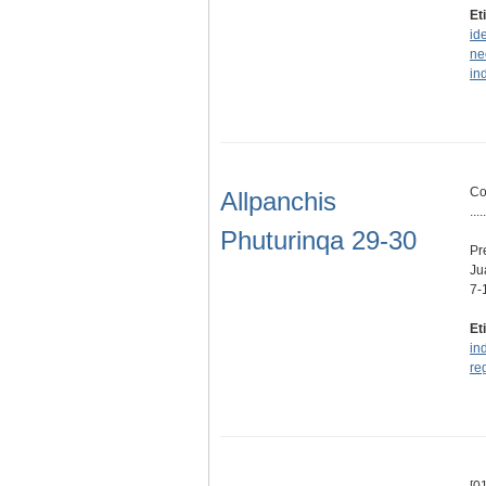
Et
id
ne
in
Co
Allpanchis
.....
Phuturinqa 29-30
Pr
Ju
7-
Et
in
re
[01