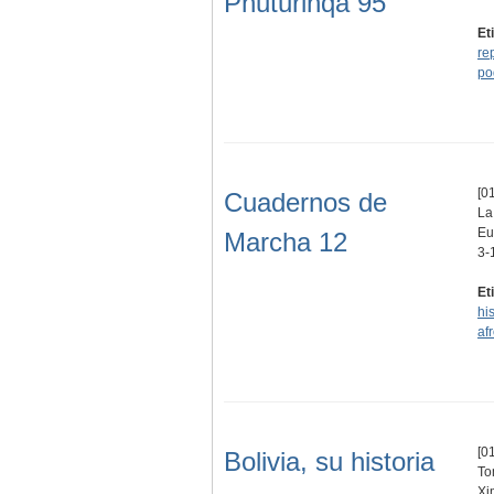
Phuturinqa 95
Et
re
po
[01
Cuadernos de
La
Eu
Marcha 12
3-
Et
his
af
[01
Bolivia, su historia
To
Xi