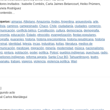
tores invitados : Isabelle Combès, Carla Jaimes Betancourt, Heiko Prümers,
riela Rodríguez
Contenido…
iquetas:
aimaras
,
Altiplano
,
Amazonia
,
Andes
,
Argentina
,
arqueología
,
arte
,
livia
,
caminos
,
campesinado
,
Chaco
,
Chile
,
ciudadanía
,
ciudades
,
comercio
,
municación
,
conflicto bélico
,
Constitución
,
cultura
,
democracia
,
demografía
,
onomía
,
educación
,
Estado
,
etnocidio
,
evangelización
,
fiestas populares
,
tografía
,
guaraníes
,
historia
,
historia precolombina
,
historia republicana
,
historia
reinal
,
identidad
,
Iglesia
,
incas
,
industrias
,
kollas
,
literatura
,
medios de
municación
,
mestizaje
,
migración
,
minería
,
modernidad
,
música
,
nacionalismo
,
rú
,
pintura
,
población
,
poder
,
política
,
Potosí
,
pueblos indígenas
,
quechuas
,
radio
,
beliones indígenas
,
reforma agraria
,
Santa Cruz BO
,
Tahuantinsuyo
,
teatro
,
wanaku
,
trabajo
,
viajeros
,
violencia
,
violencia política
,
Wari
]
gundo acto
sé Carlos Mariátegui