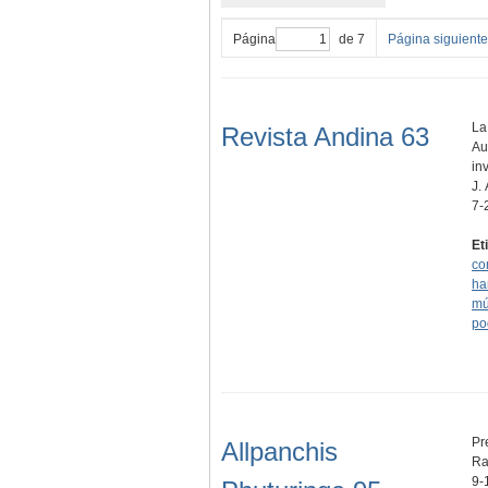
Página
de 7
Página siguiente
La
Revista Andina 63
Au
in
J.
7-
Et
co
ha
mú
po
Pr
Allpanchis
Ra
9-