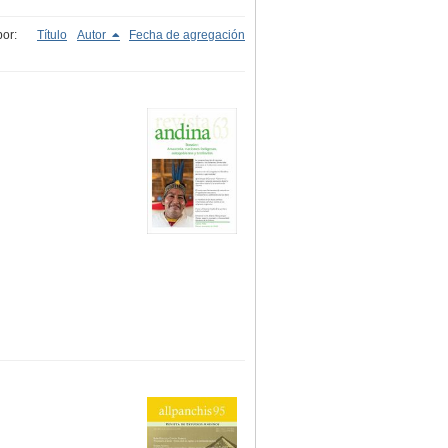
or:
Título
Autor
Fecha de agregación