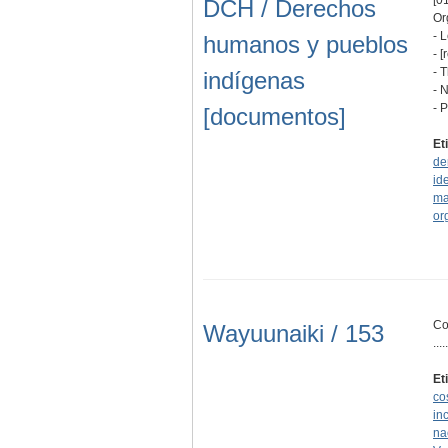
DCH / Derechos
Or
- 
humanos y pueblos
- 
- 
indígenas
- 
- 
[documentos]
Et
de
id
ma
or
Co
Wayuunaiki / 153
.....
Et
co
in
na