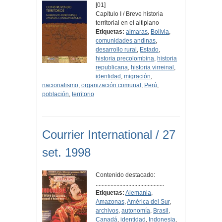
[01]
Capítulo I / Breve historia
territorial en el altiplano
Etiquetas:
aimaras
,
Bolivia
,
comunidades andinas
,
desarrollo rural
,
Estado
,
historia precolombina
,
historia
republicana
,
historia virreinal
,
identidad
,
migración
,
nacionalismo
,
organización comunal
,
Perú
,
población
,
territorio
Courrier International / 27
set. 1998
Contenido destacado:
..............................................
Etiquetas:
Alemania
,
Amazonas
,
América del Sur
,
archivos
,
autonomía
,
Brasil
,
Canadá
,
identidad
,
Indonesia
,