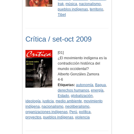
Irak
,
música
,
nacionalismo
,
pueblos indígenas
,
territorio
,
Tibet
Crítica / set-oct 2009
[01]
¿El movimiento indígena es la
contradicción histórica del
mundo occidental?
Alberto Gonzáles Zamora
4-6
Etiquetas:
autonomía
,
Bagua
,
derechos humanos
,
energía
,
Estado
,
globalización
,
ideología
,
justicia
,
medio ambiente
,
movimiento
indígena
,
nacionalismo
,
neoliberalismo
,
organizaciones indígenas
,
Perú
,
política
,
proyectos
,
pueblos indígenas
,
violencia