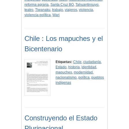
reforma agraria
,
Santa Cruz BO
,
Tahuantinsuyo
,
teatro
,
Tiwanaku
,
trabajo
,
viajeros
,
violencia
,
violencia política
,
Wari
Chile : Los mapuches y el
Bicentenario
Etiquetas:
Chile
,
ciudadanía
,
Estado
,
historia
,
identidad
,
mapuches
,
modernidad
,
nacionalismo
,
política
,
pueblos
indígenas
Construyendo el Estado
Plurinacional