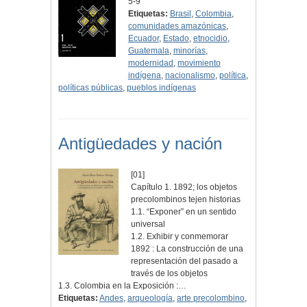
5-9
Etiquetas:
Brasil
,
Colombia
,
comunidades amazónicas
,
Ecuador
,
Estado
,
etnocidio
,
Guatemala
,
minorías
,
modernidad
,
movimiento
indígena
,
nacionalismo
,
política
,
políticas públicas
,
pueblos indígenas
Antigüedades y nación
[01]
Capítulo 1. 1892; los objetos
precolombinos tejen historias
1.1. “Exponer” en un sentido
universal
1.2. Exhibir y conmemorar
1892 : La construcción de una
representación del pasado a
través de los objetos
1.3. Colombia en la Exposición :…
Etiquetas:
Andes
,
arqueología
,
arte precolombino
,