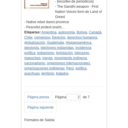
- [recortes de periódicos]
- The Gandhi weapon - First
Nation Voices form de Land of
Greed
- Native rebel dares province
- Peaceful protest snarls…
Etiquetas:
Argentina
,
autonomía
,
Bolivia
,
Canadá
,
Chile
,
convenios
,
Derecho
,
derechos humanos
,
globalización
,
Guatemala
,
Hispanoamérica
,
ideología
,
ideólogos indianistas
,
incidencia
política
,
indianismo
,
legislación
,
liderazgo
,
mapuches
,
mayas
,
movimiento indígena
,
nacionalismo
,
organismos internacionales
,
organizaciones indígenas
,
Perú
,
política
,
quechuas
,
territorio
,
tratados
Página previa
Página
de 7
Página siguiente
Formatos de Salida