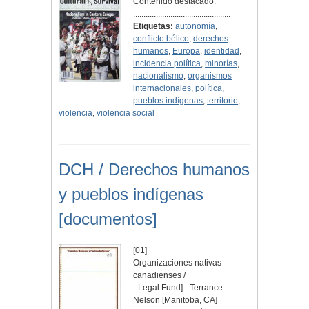
Contenido destacado:
...............................................
Etiquetas:
autonomía
,
conflicto bélico
,
derechos
humanos
,
Europa
,
identidad
,
incidencia política
,
minorías
,
nacionalismo
,
organismos
internacionales
,
política
,
pueblos indígenas
,
territorio
,
violencia
,
violencia social
DCH / Derechos humanos
y pueblos indígenas
[documentos]
[01]
Organizaciones nativas
canadienses /
- Legal Fund] - Terrance
Nelson [Manitoba, CA]