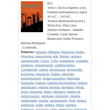
[01]
Tomo I. De los orígenes a los
Estados prehispánicos, siglos
XV a.C. – XVI d.C.
Ximena Medinacelli [coord.],
Silvia Arce, Pilar Lima
Autores invitados : Isabelle
Combès, Carla Jaimes
Betancourt, Heiko Prümers,
Mariela Rodríguez
- Contenido…
Etiquetas:
aimaras
,
Altiplano
,
Amazonia
,
Andes
,
Argentina
,
arqueología
,
arte
,
Bolivia
,
caminos
,
campesinado
,
Chaco
,
Chile
,
ciudadanía
,
ciudades
,
comercio
,
comunicación
,
conflicto bélico
,
Constitución
,
cultura
,
democracia
,
demografía
,
economía
,
educación
,
Estado
,
etnocidio
,
evangelización
,
fiestas populares
,
fotografía
,
guaraníes
,
historia
,
historia precolombina
,
historia
republicana
,
historia virreinal
,
identidad
,
Iglesia
,
incas
,
industrias
,
kollas
,
literatura
,
medios de
comunicación
,
mestizaje
,
migración
,
minería
,
modernidad
,
música
,
nacionalismo
,
Perú
,
pintura
,
población
,
poder
,
política
,
Potosí
,
pueblos
indígenas
,
quechuas
,
radio
,
rebeliones indígenas
,