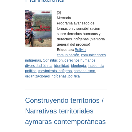
[0]
Memoria
Programa avanzado de
formación y sensibilización
sobre derechos humanos y
derechos indígenas (Memoria
general del proceso)
Etiquetas:
Bolivia
,
comunicación
,
comunicadores
indígenas
,
Constitución
,
derechos humanos
,
diversidad étnica
,
identidad
,
ideología
,
incidencia
política
,
movimiento indígena
,
nacionalismo
,
organizaciones indígenas
,
política
Construyendo territorios /
Narrativas territoriales
aymaras contemporáneas