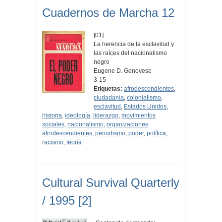
Cuadernos de Marcha 12
[01]
La herencia de la esclavitud y
las raíces del nacionalismo
negro
Eugene D. Genovese
3-15
Etiquetas:
afrodescendientes
,
ciudadanía
,
colonialismo
,
esclavitud
,
Estados Unidos
,
historia
,
ideología
,
liderazgo
,
movimientos
sociales
,
nacionalismo
,
organizaciones
afrodescendientes
,
periodismo
,
poder
,
política
,
racismo
,
teoría
Cultural Survival Quarterly
/ 1995 [2]