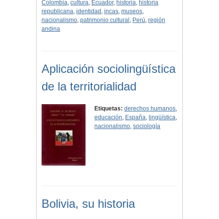
Colombia
,
cultura
,
Ecuador
,
historia
,
historia
republicana
,
identidad
,
incas
,
museos
,
nacionalismo
,
patrimonio cultural
,
Perú
,
región
andina
Aplicación sociolingüística
de la territorialidad
Etiquetas:
derechos humanos
,
educación
,
España
,
lingüística
,
nacionalismo
,
sociología
Bolivia, su historia