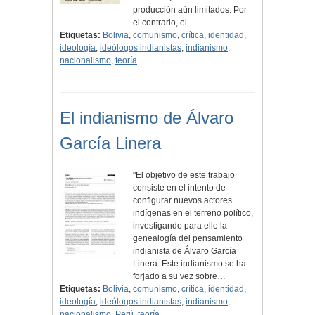
producción aún limitados. Por
el contrario, el…
Etiquetas:
Bolivia
,
comunismo
,
crítica
,
identidad
,
ideología
,
ideólogos indianistas
,
indianismo
,
nacionalismo
,
teoría
El indianismo de Álvaro
García Linera
"El objetivo de este trabajo
consiste en el intento de
configurar nuevos actores
indígenas en el terreno político,
investigando para ello la
genealogía del pensamiento
indianista de Álvaro García
Linera. Este indianismo se ha
forjado a su vez sobre…
Etiquetas:
Bolivia
,
comunismo
,
crítica
,
identidad
,
ideología
,
ideólogos indianistas
,
indianismo
,
nacionalismo
,
Perú
,
teoría