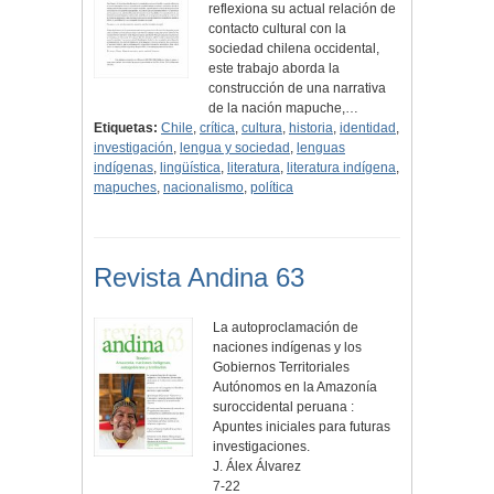
reflexiona su actual relación de
contacto cultural con la
sociedad chilena occidental,
este trabajo aborda la
construcción de una narrativa
de la nación mapuche,…
Etiquetas:
Chile
,
crítica
,
cultura
,
historia
,
identidad
,
investigación
,
lengua y sociedad
,
lenguas
indígenas
,
lingüística
,
literatura
,
literatura indígena
,
mapuches
,
nacionalismo
,
política
Revista Andina 63
La autoproclamación de
naciones indígenas y los
Gobiernos Territoriales
Autónomos en la Amazonía
suroccidental peruana :
Apuntes iniciales para futuras
investigaciones.
J. Álex Álvarez
7-22