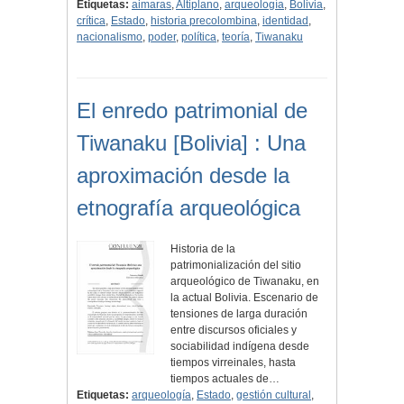
Etiquetas:
aimaras
,
Altiplano
,
arqueología
,
Bolivia
,
crítica
,
Estado
,
historia precolombina
,
identidad
,
nacionalismo
,
poder
,
política
,
teoría
,
Tiwanaku
El enredo patrimonial de
Tiwanaku [Bolivia] : Una
aproximación desde la
etnografía arqueológica
Historia de la
patrimonialización del sitio
arqueológico de Tiwanaku, en
la actual Bolivia. Escenario de
tensiones de larga duración
entre discursos oficiales y
sociabilidad indígena desde
tiempos virreinales, hasta
tiempos actuales de…
Etiquetas:
arqueología
,
Estado
,
gestión cultural
,