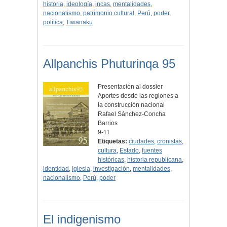
historia
,
ideología
,
incas
,
mentalidades
,
nacionalismo
,
patrimonio cultural
,
Perú
,
poder
,
política
,
Tiwanaku
Allpanchis Phuturinqa 95
Presentación al dossier
Aportes desde las regiones a
la construcción nacional
Rafael Sánchez-Concha
Barrios
9-11
Etiquetas:
ciudades
,
cronistas
,
cultura
,
Estado
,
fuentes
históricas
,
historia republicana
,
identidad
,
Iglesia
,
investigación
,
mentalidades
,
nacionalismo
,
Perú
,
poder
El indigenismo