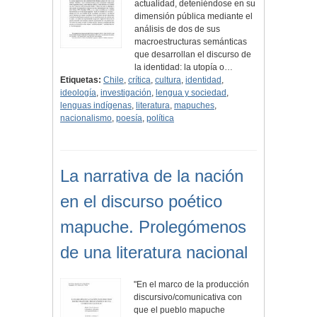
actualidad, deteniéndose en su
dimensión pública mediante el
análisis de dos de sus
macroestructuras semánticas
que desarrollan el discurso de
la identidad: la utopía o…
Etiquetas:
Chile
,
crítica
,
cultura
,
identidad
,
ideología
,
investigación
,
lengua y sociedad
,
lenguas indígenas
,
literatura
,
mapuches
,
nacionalismo
,
poesía
,
política
La narrativa de la nación
en el discurso poético
mapuche. Prolegómenos
de una literatura nacional
"En el marco de la producción
discursivo/comunicativa con
que el pueblo mapuche