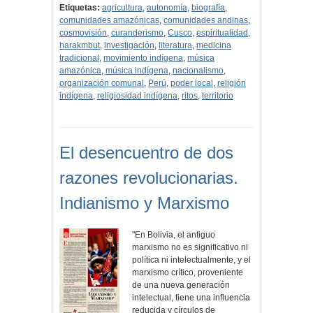
Etiquetas:
agricultura
,
autonomía
,
biografía
,
comunidades amazónicas
,
comunidades andinas
,
cosmovisión
,
curanderismo
,
Cusco
,
espiritualidad
,
harakmbut
,
investigación
,
literatura
,
medicina
tradicional
,
movimiento indígena
,
música
amazónica
,
música indígena
,
nacionalismo
,
organización comunal
,
Perú
,
poder local
,
religión
indígena
,
religiosidad indígena
,
ritos
,
territorio
El desencuentro de dos
razones revolucionarias.
Indianismo y Marxismo
"En Bolivia, el antiguo
marxismo no es significativo ni
política ni intelectualmente, y el
marxismo crítico, proveniente
de una nueva generación
intelectual, tiene una influencia
reducida y círculos de