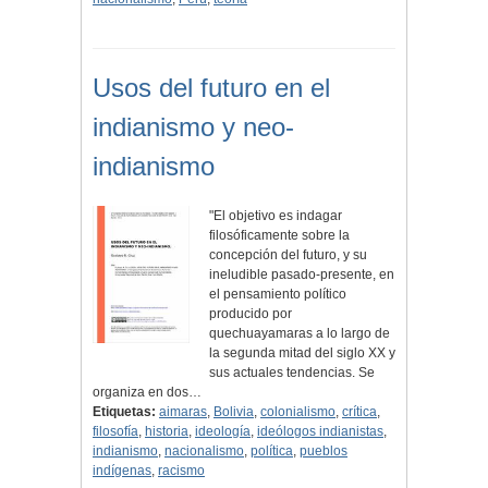
Usos del futuro en el
indianismo y neo-
indianismo
"El objetivo es indagar
filosóficamente sobre la
concepción del futuro, y su
ineludible pasado-presente, en
el pensamiento político
producido por
quechuayamaras a lo largo de
la segunda mitad del siglo XX y
sus actuales tendencias. Se
organiza en dos…
Etiquetas:
aimaras
,
Bolivia
,
colonialismo
,
crítica
,
filosofía
,
historia
,
ideología
,
ideólogos indianistas
,
indianismo
,
nacionalismo
,
política
,
pueblos
indígenas
,
racismo