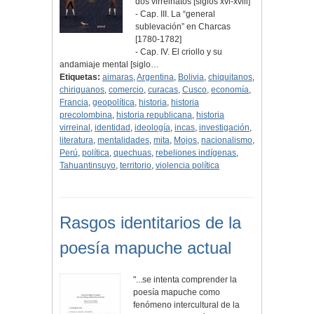
dos virreinatos [siglos xvi-xviii]
- Cap. III. La “general
sublevación” en Charcas
[1780-1782]
- Cap. IV. El criollo y su
andamiaje mental [siglo…
Etiquetas:
aimaras
,
Argentina
,
Bolivia
,
chiquitanos
,
chiriguanos
,
comercio
,
curacas
,
Cusco
,
economía
,
Francia
,
geopolítica
,
historia
,
historia
precolombina
,
historia republicana
,
historia
virreinal
,
identidad
,
ideología
,
incas
,
investigación
,
literatura
,
mentalidades
,
mita
,
Mojos
,
nacionalismo
,
Perú
,
política
,
quechuas
,
rebeliones indígenas
,
Tahuantinsuyo
,
territorio
,
violencia política
Rasgos identitarios de la
poesía mapuche actual
"...se intenta comprender la
poesía mapuche como
fenómeno intercultural de la