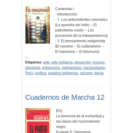
Contenido /
- Introducción
- 1. Los antecedentes coloniales
[La querella del indio -- El
patriotismo criollo -- Los
porvenires de la Independencia]
- 2. El pensamiento indigenista
[El racismo -- El culturalismo --
El marxismo -- El telurismo]
-…
Etiquetas:
arte
,
arte indígena
,
desarrollo
,
ensayo
,
ideología
,
indianismo
,
indigenismo
,
nacionalismo
,
Perú
,
política
,
pueblos indígenas
,
racismo
,
teoría
Cuadernos de Marcha 12
[01]
La herencia de la esclavitud y
las raíces del nacionalismo
negro
Eugene D. Genovese