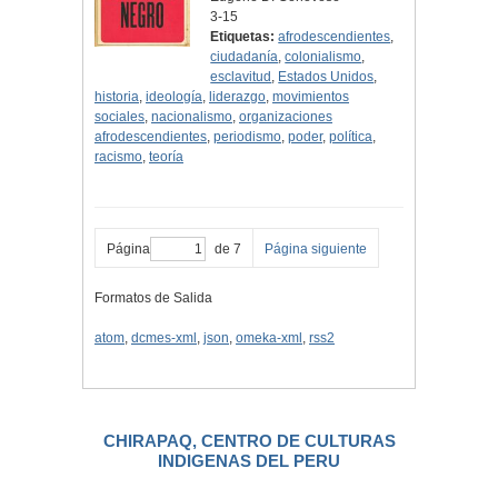
3-15
Etiquetas:
afrodescendientes
,
ciudadanía
,
colonialismo
,
esclavitud
,
Estados Unidos
,
historia
,
ideología
,
liderazgo
,
movimientos
sociales
,
nacionalismo
,
organizaciones
afrodescendientes
,
periodismo
,
poder
,
política
,
racismo
,
teoría
Página
de 7
Página siguiente
Formatos de Salida
atom
,
dcmes-xml
,
json
,
omeka-xml
,
rss2
CHIRAPAQ, CENTRO DE CULTURAS
INDIGENAS DEL PERU