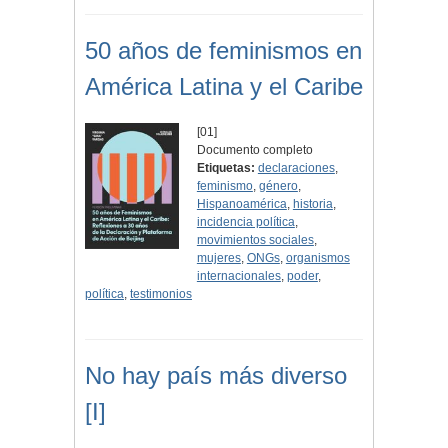
50 años de feminismos en
América Latina y el Caribe
[01]
Documento completo
Etiquetas:
declaraciones
,
feminismo
,
género
,
Hispanoamérica
,
historia
,
incidencia política
,
movimientos sociales
,
mujeres
,
ONGs
,
organismos
internacionales
,
poder
,
política
,
testimonios
No hay país más diverso
[I]