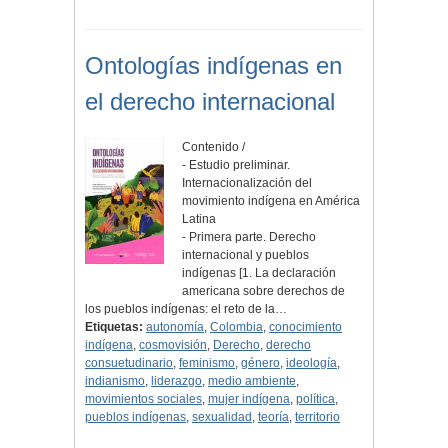
Ontologías indígenas en
el derecho internacional
Contenido /
- Estudio preliminar.
Internacionalización del
movimiento indígena en América
Latina
- Primera parte. Derecho
internacional y pueblos
indígenas [1. La declaración
americana sobre derechos de
los pueblos indígenas: el reto de la…
Etiquetas:
autonomía
,
Colombia
,
conocimiento
indígena
,
cosmovisión
,
Derecho
,
derecho
consuetudinario
,
feminismo
,
género
,
ideología
,
indianismo
,
liderazgo
,
medio ambiente
,
movimientos sociales
,
mujer indígena
,
política
,
pueblos indígenas
,
sexualidad
,
teoría
,
territorio