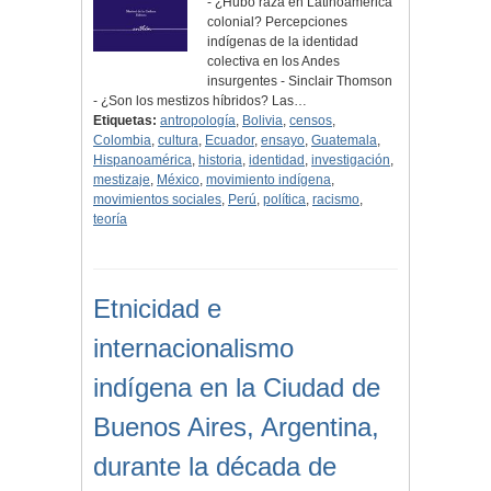
- ¿Hubo raza en Latinoamérica
colonial? Percepciones
indígenas de la identidad
colectiva en los Andes
insurgentes - Sinclair Thomson
- ¿Son los mestizos híbridos? Las…
Etiquetas:
antropología
,
Bolivia
,
censos
,
Colombia
,
cultura
,
Ecuador
,
ensayo
,
Guatemala
,
Hispanoamérica
,
historia
,
identidad
,
investigación
,
mestizaje
,
México
,
movimiento indígena
,
movimientos sociales
,
Perú
,
política
,
racismo
,
teoría
Etnicidad e
internacionalismo
indígena en la Ciudad de
Buenos Aires, Argentina,
durante la década de