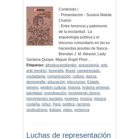
Contenido /
- Presentación - Susana Matute
Charún
- Entre herencia y patrimonio
de la esclavitud : La
arqueología pública y el
discurso comunitario en las ex
haciendas jesuitas de Nasca -
Brendan J. M. Weaver, Lady
Santana Quispe, Miguel Ángel Fhon…
Etiquetas:
afrodescendientes
,
arqueología
,
arte
,
arte mestizo
,
biografía
,
Brasil
,
campesinado
,
ciudadanía
,
comunicación
,
cultura
,
danza
,
demografía
,
educación
,
elecciones
,
Estado
,
género
,
gestión cultural
,
historia
,
historia virreinal
,
identidad
,
investigación
,
movimiento obrero
,
movimientos sociales
,
mujeres
,
música
,
música
costeña
,
niñez
,
Perú
,
política
,
racismo
,
sindicalismo
,
trabajo
,
video
,
violencia
Luchas de representación