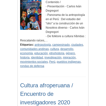
Contenido /
- Presentación - Carlos Iván
Degregori
- Panorama de la antropología
en el Perú : Del estudio del
"otro" a la construcción de un
Nosotros diverso - Carlos Iván
Degregori
- De folklore a cultura híbridas :
Rescatando raíces,…
Etiquetas:
antropología
,
campesinado
,
ciudades
,
comunidades andinas
,
cultura
,
desarrollo
,
economía
,
educación
,
etnohistoria
,
género
,
historia
,
identidad
,
investigación
,
migración
,
movimientos sociales
,
Perú
,
pueblos indígenas
,
rondas de defensa
Cultura afroperuana /
Encuentro de
investigadores 2020