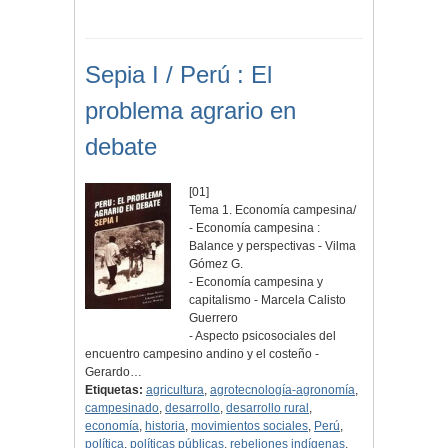
Sepia I / Perú : El
problema agrario en
debate
[01]
Tema 1. Economía campesina/
- Economía campesina :
Balance y perspectivas - Vilma
Gómez G.
- Economía campesina y
capitalismo - Marcela Calisto
Guerrero
- Aspecto psicosociales del
encuentro campesino andino y el costeño -
Gerardo…
Etiquetas:
agricultura
,
agrotecnología-agronomía
,
campesinado
,
desarrollo
,
desarrollo rural
,
economía
,
historia
,
movimientos sociales
,
Perú
,
política
,
políticas públicas
,
rebeliones indígenas
,