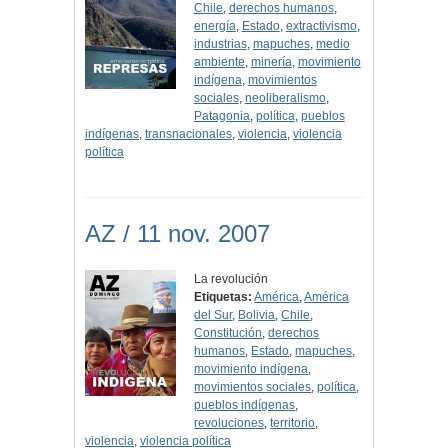
Chile
,
derechos humanos
,
energía
,
Estado
,
extractivismo
,
industrias
,
mapuches
,
medio
ambiente
,
minería
,
movimiento
indígena
,
movimientos
sociales
,
neoliberalismo
,
Patagonia
,
política
,
pueblos
indígenas
,
transnacionales
,
violencia
,
violencia
política
AZ / 11 nov. 2007
La revolución
Etiquetas:
América
,
América
del Sur
,
Bolivia
,
Chile
,
Constitución
,
derechos
humanos
,
Estado
,
mapuches
,
movimiento indígena
,
movimientos sociales
,
política
,
pueblos indígenas
,
revoluciones
,
territorio
,
violencia
,
violencia política