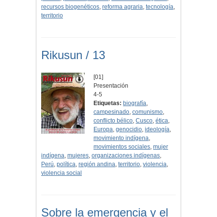
recursos biogenéticos
,
reforma agraria
,
tecnología
,
territorio
Rikusun / 13
[01]
Presentación
4-5
Etiquetas:
biografía
,
campesinado
,
comunismo
,
conflicto bélico
,
Cusco
,
ética
,
Europa
,
genocidio
,
ideología
,
movimiento indígena
,
movimientos sociales
,
mujer
indígena
,
mujeres
,
organizaciones indígenas
,
Perú
,
política
,
región andina
,
territorio
,
violencia
,
violencia social
Sobre la emergencia y el