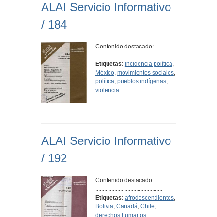
ALAI Servicio Informativo
/ 184
Contenido destacado:
..............................................
Etiquetas:
incidencia política
,
México
,
movimientos sociales
,
política
,
pueblos indígenas
,
violencia
ALAI Servicio Informativo
/ 192
Contenido destacado:
..............................................
Etiquetas:
afrodescendientes
,
Bolivia
,
Canadá
,
Chile
,
derechos humanos
,