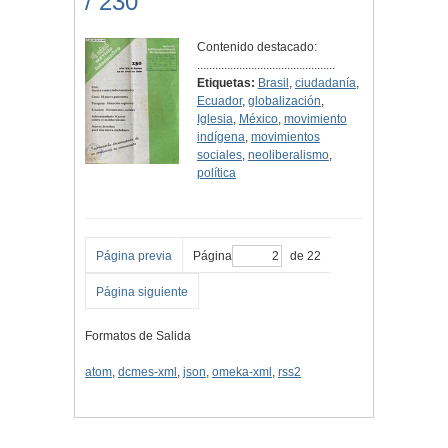
/ 230
Contenido destacado:
..............................................
Etiquetas:
Brasil
,
ciudadanía
,
Ecuador
,
globalización
,
Iglesia
,
México
,
movimiento
indígena
,
movimientos
sociales
,
neoliberalismo
,
política
Página previa
Página
de 22
Página siguiente
Formatos de Salida
atom
,
dcmes-xml
,
json
,
omeka-xml
,
rss2