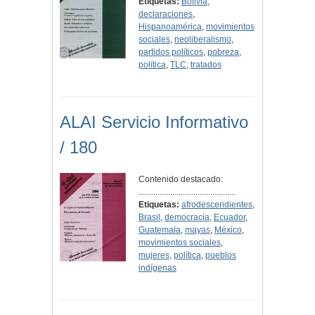
Etiquetas:
Bolivia
,
declaraciones
,
Hispanoamérica
,
movimientos
sociales
,
neoliberalismo
,
partidos políticos
,
pobreza
,
política
,
TLC
,
tratados
ALAI Servicio Informativo
/ 180
Contenido destacado:
..............................................
Etiquetas:
afrodescendientes
,
Brasil
,
democracia
,
Ecuador
,
Guatemala
,
mayas
,
México
,
movimientos sociales
,
mujeres
,
política
,
pueblos
indígenas