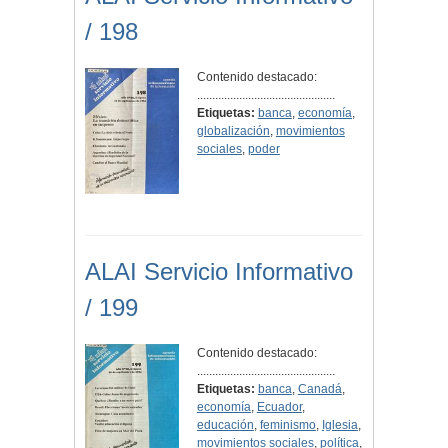
/ 198
Contenido destacado:
..............................................
Etiquetas:
banca
,
economía
,
globalización
,
movimientos
sociales
,
poder
ALAI Servicio Informativo
/ 199
Contenido destacado:
..............................................
Etiquetas:
banca
,
Canadá
,
economía
,
Ecuador
,
educación
,
feminismo
,
Iglesia
,
movimientos sociales
,
política
,