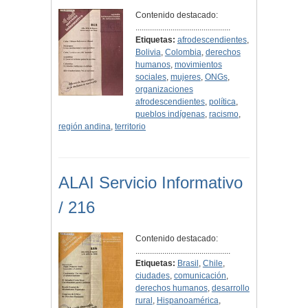
Contenido destacado:
..............................................
Etiquetas:
afrodescendientes
,
Bolivia
,
Colombia
,
derechos
humanos
,
movimientos
sociales
,
mujeres
,
ONGs
,
organizaciones
afrodescendientes
,
política
,
pueblos indígenas
,
racismo
,
región andina
,
territorio
ALAI Servicio Informativo
/ 216
Contenido destacado:
..............................................
Etiquetas:
Brasil
,
Chile
,
ciudades
,
comunicación
,
derechos humanos
,
desarrollo
rural
,
Hispanoamérica
,