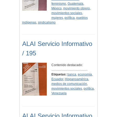
feminismo
,
Guatemala
,
México
,
movimiento obrero
,
movimientos sociales
,
mujeres
,
política
,
pueblos
indígenas
,
sindicalismo
ALAI Servicio Informativo
/ 195
Contenido destacado:
..............................................
Etiquetas:
banca
,
economía
,
Ecuador
,
Hispanoamérica
,
medios de comunicación
,
movimientos sociales
,
política
,
Venezuela
ALAI Servicio Informativo