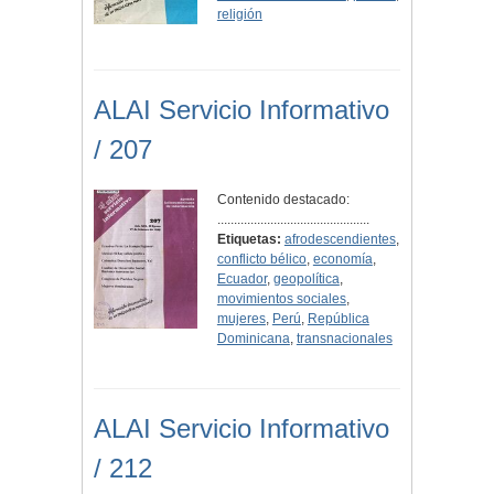
religión
ALAI Servicio Informativo
/ 207
Contenido destacado:
..............................................
Etiquetas:
afrodescendientes
,
conflicto bélico
,
economía
,
Ecuador
,
geopolítica
,
movimientos sociales
,
mujeres
,
Perú
,
República
Dominicana
,
transnacionales
ALAI Servicio Informativo
/ 212